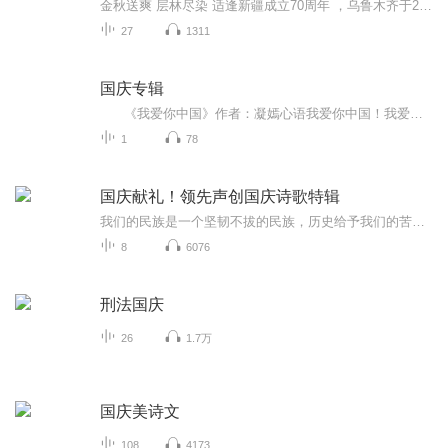
金秋送爽 层林尽染 适逢新疆成立70周年 ，乌鲁木齐于2025年9月23日迎来党中央和习大大带领的慰问团。新疆各族群众欢欣鼓舞，热烈欢迎。
27
1311
国庆专辑
《我爱你中国》作者：凝嫣心语我爱你中国！我爱你春天蓬勃的秧苗；我爱你秋日金黄的硕果。我爱你中国！我爱你青松气质，我爱你红梅品格！我爱你家乡的甜蔗好像乳汁滋润着我的心窝。我爱你中国，我要把最美的歌儿献给你，我的母亲我的祖国。我爱你中国，我爱...
1
78
国庆献礼！领先声创国庆诗歌特辑
我们的民族是一个坚韧不拔的民族，历史给予我们的苦难都变成了闪着金光的勋章！我们的国家是一个龙腾虎跃的国家，那条巨龙正以不可阻挡之势崛起于神奇的东方！------------------------------------------------值此祖国70周年华诞之际，领先声创以诗歌向祖国献礼！用我们的声音、用我们的热血、用我们的灵魂诵读经典爱国篇章，歌颂我们的祖国！永远繁荣富强！
8
6076
刑法国庆
26
1.7万
国庆美诗文
108
4173