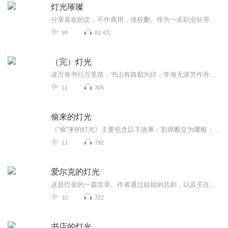
灯光璀璨
分享喜欢的文，不作商用，侵权删。作为一名职业站哥，闪哥莫得感情。舞台上再光鲜亮丽的爱豆，于他而言，都不过是圈钱的工具。直到他遇见了那个小屁孩儿。扯淡向童话文，勿带入现实，勿深究，么么哒
99
61.4万
（完）灯光
读万卷书行万里路，书山有路勤为径，学海无涯苦作舟。让我们一起来《灯光》这本书里体会一下故事的不同和结局……
11
305
偷来的灯光
《“偷”来的灯光》主要包含以下故事：割席断交为哪般；勇者敢于迈出第一步；范仲淹封金不纳；天下无双，孝子黄香；“偷”来的灯光；水滴石穿，坚持的力量；晏子机智应楚王；正直清廉的父与子；王徽之欲替弟折寿；晏婴巧改坏风气；祁黄羊大公无私。每一个...
11
792
爱尔克的灯光
这是巴金的一篇文章。作者通过姐姐的悲剧，以及关在家这个小圈子里而发生的许多悲剧，揭示了封建家庭对年轻心灵的囚禁和摧残。
10
722
书店的灯光