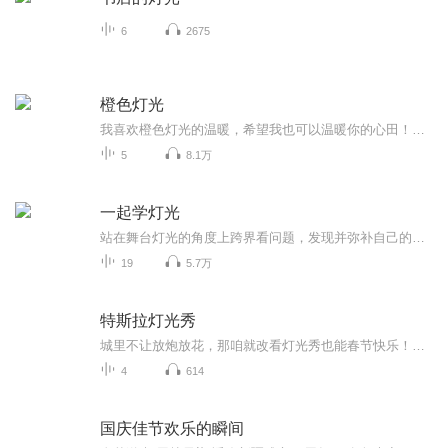
6
2675
橙色灯光
我喜欢橙色灯光的温暖，希望我也可以温暖你的心田！出品：士兵小站音乐台/主编/美工/文案/剪辑：子恒/监制：浩然/外宣：向南/播音：绵延/听友互动群：277072910/电台招聘群：277072003/只有你想不到的，没有你听不到的，士兵小站，你我的心灵驿站。
5
8.1万
一起学灯光
站在舞台灯光的角度上跨界看问题，发现并弥补自己的差距。关注微信订阅号“一起学灯光”，收听LS的有声读物。
19
5.7万
特斯拉灯光秀
城里不让放炮放花，那咱就改看灯光秀也能春节快乐！链接：https://pan.baidu.com/s/1r24fP_Fmu18-T1Xn5n08Iw提取码：2022自创特斯拉“恭喜发财”灯光秀，分享一点心意望朋友们笑纳。
4
614
国庆佳节欢乐的瞬间