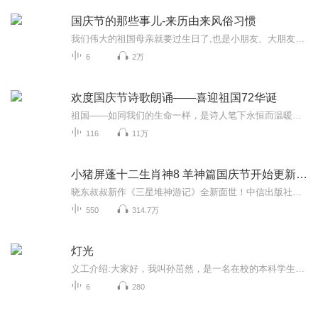
国庆节的那些事儿-来历由来风俗习惯
我们伟大的祖国母亲就要过生日了,也是小朋友、大朋友们最喜欢的“国庆小长假”或说“黄金周”还有说”国庆7天乐”的，说法真是不一而足。那么“国庆节”是怎么来的？自古以来国庆节怎么庆贺？新中国国庆节的来历，以及新中国国庆节的庆贺方式又有哪些呢？ ...
6
2万
欢度国庆节诗歌朗诵——喜迎祖国72华诞
祖国——如同我们的生命一样，是诗人笔下永恒而温暖的主题。在祖国72周年华诞来临之际，特创建这个诗歌朗诵专辑，诵读经典爱国篇章，和大家一起歌颂祖国，向国庆的献礼！祝愿伟大的祖国繁荣富强，祝愿大家国庆节快乐，度过平安快乐的黄金周假期！
116
11万
小猪屏蓬十二生肖神8 羊神篇国庆节开始更新啦！
晓东叔叔新作《三星堆神游记》全新面世！中信出版社出版！京东当当淘宝均有售！点蓝色字收听——《小猪屏蓬爆笑日记2024》《小猪屏蓬爆笑日记2》《小猪屏蓬爆笑日记1》让你笑得喘不上气！《我进故宫当富翁——小猪屏蓬故宫财商笔记》教你成为大富翁！《小...
550
314.7万
灯光
义工介绍:大家好，我叫孙茁然，是一名在校的本科学生。我热心于公益事业，喜欢帮助他人的感觉，希望能够通过朗读让更多的人领略经典文学作品的美。音频类别:m4a录制计划:全文约两万八千字，预计每天阅读5500字，约四十分钟。开篇介绍:安东·巴甫洛维奇·契...
6
280