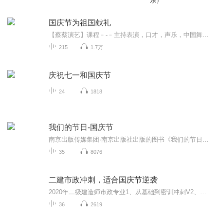
乐）
国庆节为祖国献礼
【蔡蔡演艺】课程﹣-﹣主持表演，口才，声乐，中国舞，民族舞。独特的小舞台，专业的录音棚，每一位同学都能成为优秀的小明星。独特的教学模式，轻松上课，快乐学习！知名主持人，舞蹈家，高级教师任职授课！江南总校：河沟街42号三楼 18545856430江北分校...
215
1.7万
庆祝七一和国庆节
24
1818
我们的节日-国庆节
南京出版传媒集团·南京出版社出版的图书《我们的节日》通过对中国节日文化和节日意义进行深度的挖掘，面向青少年群体构建独具特色的栏目内容，以此丰富春节、元宵节、清明节、端午节、七夕节、中秋节、重阳节等传统节日；六一节、教师节、国庆节等新兴节日的文化内涵和表现形式。促进青少年形成新的节日习俗，提升节日仪式感、认同感。音频作品由金陵朗读者联盟志愿者朗诵，南京音像出版社、金陵图书馆联合制作。
35
8076
二建市政冲刺，适合国庆节逆袭
2020年二级建造师市政专业1、从基础到密训冲刺V2、从精华课程到超压密押V3、0基础同步更新v4、持续更新到2020年考试V5、只要你跟着学让你一次稳拿证V6、渠道超压压题，超压三页纸等独家绝密压题!
36
2619