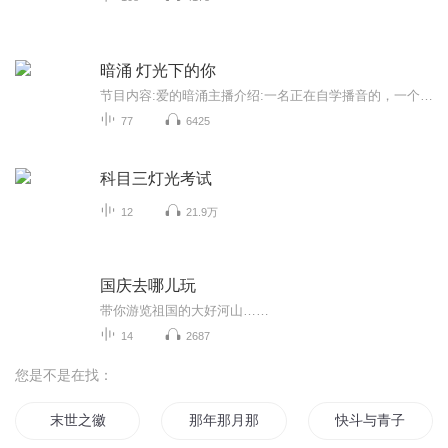
暗涌 灯光下的你
节目内容:爱的暗涌主播介绍:一名正在自学播音的，一个勇敢的不断打破自己的另一面的温柔的女孩子。第一次十八岁，还没有什么经验，但我会尽力表现一点，努力的明事理，知进退，不自卑，保持每一份值得的热爱，奔赴这一场、下一场、每一场山海.所以，十八岁...
77
6425
科目三灯光考试
12
21.9万
国庆去哪儿玩
带你游览祖国的大好河山……
14
2687
您是不是在找：
末世之徽
那年那月那时节
快斗与青子的情人