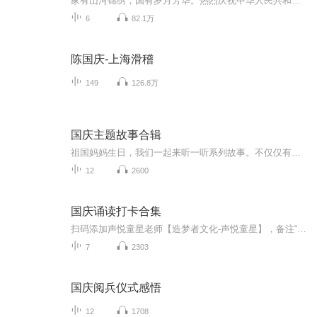
家有山河锦绣，国有岁月芳华。热烈庆祝中华人民共和国成立73周年！
6
82.1万
陈国庆-上海滑稽
149
126.8万
国庆主题故事合辑
祖国妈妈生日，我们一起来听一听系列故事。不仅仅有《我的祖国》，还有红军故事，也有关于战争的故事，让大家体会到和平年代的不易。
12
2600
国庆诵读打卡合集
扫码添加声悦童星老师【造梦者文化-声悦童星】，备注“诵读打卡”报名，已添加好友的，直接发送“诵读打卡”报名，报名成功后进入社群。
7
2303
国庆阅兵仪式感悟
12
1708