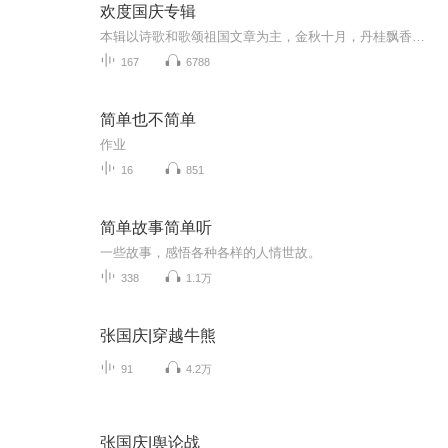
欢度国庆专辑
本辑以诗歌和歌颂祖国文章为主，金秋十月，丹桂飘香，在这个充满丰收喜悦的季节里，我们满怀激动和自豪，迎来了中华人民共和国76周年华诞。这不仅是一个庄重的纪念日，更是全体中华儿女共同欢庆的盛大的节日，承载着深厚的民族情感和历史意义.
167
6788
简单也不简单
作业
16
851
简单故事简单听
一些故事，感悟各种各样的人情世故。
338
1.1万
张国庆|穿越牛熊
91
4.2万
张国庆|舆论战