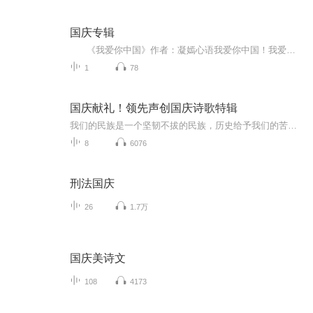
国庆专辑
《我爱你中国》作者：凝嫣心语我爱你中国！我爱你春天蓬勃的秧苗；我爱你秋日金黄的硕果。我爱你中国！我爱你青松气质，我爱你红梅品格！我爱你家乡的甜蔗好像乳汁滋润着我的心窝。我爱你中国，我要把最美的歌儿献给你，我的母亲我的祖国。我爱你中国，我爱...
1
78
国庆献礼！领先声创国庆诗歌特辑
我们的民族是一个坚韧不拔的民族，历史给予我们的苦难都变成了闪着金光的勋章！我们的国家是一个龙腾虎跃的国家，那条巨龙正以不可阻挡之势崛起于神奇的东方！------------------------------------------------值此祖国70周年华诞之际，领先声创以诗歌向祖国献礼！用我们的声音、用我们的热血、用我们的灵魂诵读经典爱国篇章，歌颂我们的祖国！永远繁荣富强！
8
6076
刑法国庆
26
1.7万
国庆美诗文
108
4173