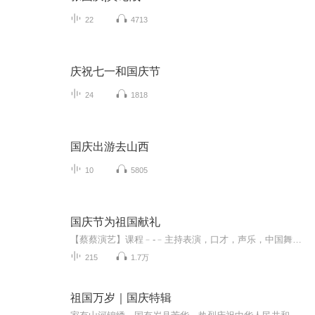
22
4713
庆祝七一和国庆节
24
1818
国庆出游去山西
10
5805
国庆节为祖国献礼
【蔡蔡演艺】课程﹣-﹣主持表演，口才，声乐，中国舞，民族舞。独特的小舞台，专业的录音棚，每一位同学都能成为优秀的小明星。独特的教学模式，轻松上课，快乐学习！知名主持人，舞蹈家，高级教师任职授课！江南总校：河沟街42号三楼 18545856430江北分校...
215
1.7万
祖国万岁｜国庆特辑