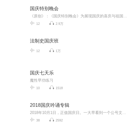
国庆特别晚会
《原创》：《国庆特别晚会》为展现国庆的喜庆与祖国的深情我将以具体的场景切入从清晨升旗的庄严到街头巷尾的欢庆到历史与当下的交融，用优美的笔触传递对祖国的热爱与自豪！用诗歌和情感美文形式，歌颂祖国的繁荣富强，祝人民幸福安康！
12
2.9万
法制史国庆班
12
1万
国庆七天乐
魔性早功练习
10
1518
2018国庆吟诵专辑
2018年10月1日，正值国庆日。一大早看到一个公号文章，正是文天祥的《己卯十月一日至燕越五日罹狴犴有感而赋》。当然，彼十一非当今的十一。不过数字的巧合还是让人感触，今天拿来读一读，体味一番历史英杰的民族情怀，恰也当时。 根据诗题来看，这组诗是写于十月一日至十月五日之间，是文天祥被俘之后所作，这些诗作不仅有凛凛正气，更也能看的到他百端交集的复杂情感。另一首于右任先生的《望大陆》，微信公号有称《望乡》，一句“山之上国之殇”荡气回肠，一并兴起拿来读了一读。仓促间多有瑕疵...
38
2592