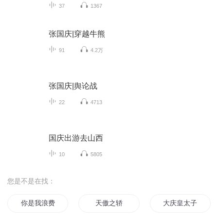
37
1367
张国庆|穿越牛熊
91
4.2万
张国庆|舆论战
22
4713
国庆出游去山西
10
5805
您是不是在找：
你是我浪费的青春
天傲之轿
大庆皇太子