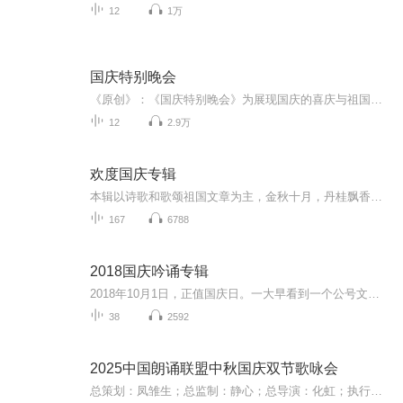
12
1万
国庆特别晚会
《原创》：《国庆特别晚会》为展现国庆的喜庆与祖国的深情我将以具体的场景切入从清晨升旗的庄严到街头巷尾的欢庆到历史与当下的交融，用优美的笔触传递对祖国的热爱与自豪！用诗歌和情感美文形式，歌颂祖国的繁荣富强，祝人民幸福安康！
12
2.9万
欢度国庆专辑
本辑以诗歌和歌颂祖国文章为主，金秋十月，丹桂飘香，在这个充满丰收喜悦的季节里，我们满怀激动和自豪，迎来了中华人民共和国76周年华诞。这不仅是一个庄重的纪念日，更是全体中华儿女共同欢庆的盛大的节日，承载着深厚的民族情感和历史意义.
167
6788
2018国庆吟诵专辑
2018年10月1日，正值国庆日。一大早看到一个公号文章，正是文天祥的《己卯十月一日至燕越五日罹狴犴有感而赋》。当然，彼十一非当今的十一。不过数字的巧合还是让人感触，今天拿来读一读，体味一番历史英杰的民族情怀，恰也当时。 根据诗题来看，这组诗是写于十月一日至十月五日之间，是文天祥被俘之后所作，这些诗作不仅有凛凛正气，更也能看的到他百端交集的复杂情感。另一首于右任先生的《望大陆》，微信公号有称《望乡》，一句“山之上国之殇”荡气回肠，一并兴起拿来读了一读。仓促间多有瑕疵...
38
2592
2025中国朗诵联盟中秋国庆双节歌咏会
总策划：凤雏生；总监制：静心；总导演：化虹；执行总监：莺子；执行导演：橙夏；主持人：静心、化虹、橙夏