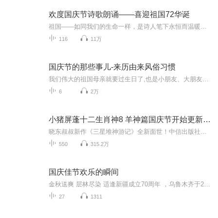
欢度国庆节诗歌朗诵——喜迎祖国72华诞
祖国——如同我们的生命一样，是诗人笔下永恒而温暖的主题。在祖国72周年华诞来临之际，特创建这个诗歌朗诵专辑，诵读经典爱国篇章，和大家一起歌颂祖国，向国庆的献礼！祝愿伟大的祖国繁荣富强，祝愿大家国庆节快乐，度过平安快乐的黄金周假期！
116
11万
国庆节的那些事儿-来历由来风俗习惯
我们伟大的祖国母亲就要过生日了,也是小朋友、大朋友们最喜欢的“国庆小长假”或说“黄金周”还有说”国庆7天乐”的，说法真是不一而足。那么“国庆节”是怎么来的？自古以来国庆节怎么庆贺？新中国国庆节的来历，以及新中国国庆节的庆贺方式又有哪些呢？ ...
6
2万
小猪屏蓬十二生肖神8 羊神篇国庆节开始更新啦！
晓东叔叔新作《三星堆神游记》全新面世！中信出版社出版！京东当当淘宝均有售！点蓝色字收听——《小猪屏蓬爆笑日记2024》《小猪屏蓬爆笑日记2》《小猪屏蓬爆笑日记1》让你笑得喘不上气！《我进故宫当富翁——小猪屏蓬故宫财商笔记》教你成为大富翁！《小...
550
315.2万
国庆佳节欢乐的瞬间
金秋送爽 层林尽染 适逢新疆成立70周年 ，乌鲁木齐于2025年9月23日迎来党中央和习大大带领的慰问团。新疆各族群众欢欣鼓舞，热烈欢迎。
27
1311