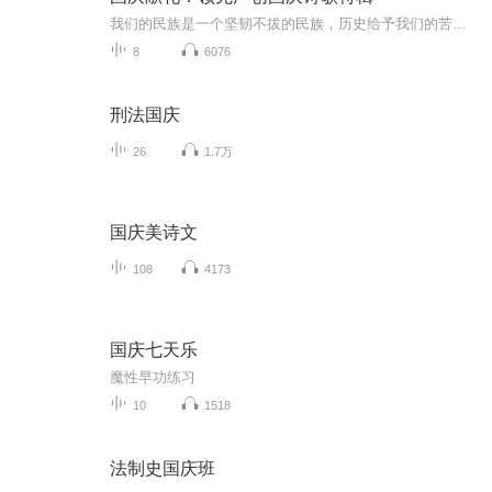
我们的民族是一个坚韧不拔的民族，历史给予我们的苦难都变成了闪着金光的勋章！我们的国家是一个龙腾虎跃的国家，那条巨龙正以不可阻挡之势崛起于神奇的东方！------------------------------------------------值此祖国70周年华诞之际，领先声创以诗歌向祖国献礼！用我们的声音、用我们的热血、用我们的灵魂诵读经典爱国篇章，歌颂我们的祖国！永远繁荣富强！
8
6076
刑法国庆
26
1.7万
国庆美诗文
108
4173
国庆七天乐
魔性早功练习
10
1518
法制史国庆班