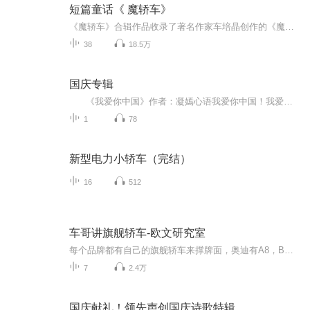
短篇童话《 魔轿车》
《魔轿车》合辑作品收录了著名作家车培晶创作的《魔轿车》等短篇童话小说十余篇。作品融童话与小说的特点于一体，既荒诞神奇、意趣横生，又深入透彻、栩栩如生，由知名电台主播小艾播讲。
38
18.5万
国庆专辑
《我爱你中国》作者：凝嫣心语我爱你中国！我爱你春天蓬勃的秧苗；我爱你秋日金黄的硕果。我爱你中国！我爱你青松气质，我爱你红梅品格！我爱你家乡的甜蔗好像乳汁滋润着我的心窝。我爱你中国，我要把最美的歌儿献给你，我的母亲我的祖国。我爱你中国，我爱...
1
78
新型电力小轿车（完结）
16
512
车哥讲旗舰轿车-欧文研究室
每个品牌都有自己的旗舰轿车来撑牌面，奥迪有A8，BMW有7系，雷克萨斯有LS，捷豹有XJ系列。每一个汽车品牌的旗舰轿车都有着其悠久的历史和辉煌的岁月，车哥讲旗舰轿车，带你走进旗舰轿车的文化世界。
7
2.4万
国庆献礼！领先声创国庆诗歌特辑