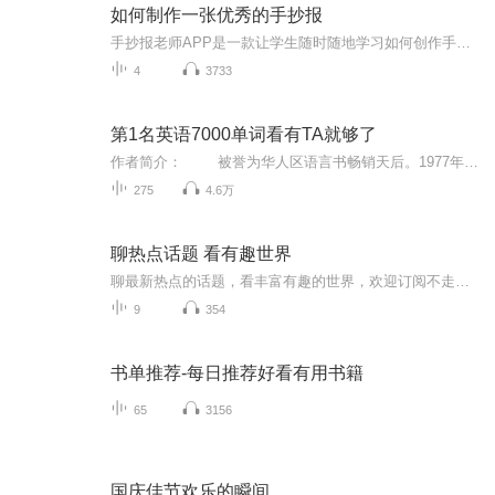
如何制作一张优秀的手抄报
手抄报老师APP是一款让学生随时随地学习如何创作手抄报的高级实用产品，学生不仅可以在视频中观看优质的课程讲解和手绘步骤，还可以欣赏到千余种优秀的手抄报作品。同时，在学习之余，还能DIY自由创作手抄报，寓教于乐。让你成为手抄报达人，教你轻松搞定手抄报！...
4
3733
第1名英语7000单词看有TA就够了
作者简介： 被誉为华人区语言书畅销天后。1977年出生，不同于同龄的英语学习者，她认为学习英语不应该求助于人，所以从未参加任何培训班。从中学开始，她就每天与广播为伍，通过自学，在校期间英语成绩始终名列前茅。中学毕业后，张慈庭跟随父母移民美国波士顿。多年来专注于英语学习的研究，现任国外某州立大学英语学系副教授。内容介绍： 《第1名王牌英语:7000单词看这本就够了》完整收录各类考试必备单词，7000单词真的看这本就够了！为你贴心列出单词最常...
275
4.6万
聊热点话题 看有趣世界
聊最新热点的话题，看丰富有趣的世界，欢迎订阅不走丢，一起加入吧！
9
354
书单推荐-每日推荐好看有用书籍
65
3156
国庆佳节欢乐的瞬间