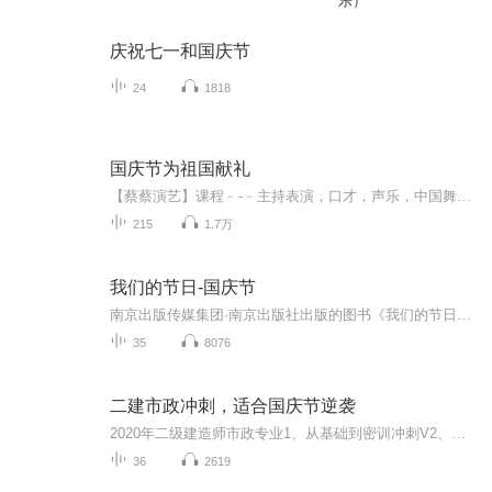
乐）
庆祝七一和国庆节
24
1818
国庆节为祖国献礼
【蔡蔡演艺】课程﹣-﹣主持表演，口才，声乐，中国舞，民族舞。独特的小舞台，专业的录音棚，每一位同学都能成为优秀的小明星。独特的教学模式，轻松上课，快乐学习！知名主持人，舞蹈家，高级教师任职授课！江南总校：河沟街42号三楼 18545856430江北分校...
215
1.7万
我们的节日-国庆节
南京出版传媒集团·南京出版社出版的图书《我们的节日》通过对中国节日文化和节日意义进行深度的挖掘，面向青少年群体构建独具特色的栏目内容，以此丰富春节、元宵节、清明节、端午节、七夕节、中秋节、重阳节等传统节日；六一节、教师节、国庆节等新兴节日的文化内涵和表现形式。促进青少年形成新的节日习俗，提升节日仪式感、认同感。音频作品由金陵朗读者联盟志愿者朗诵，南京音像出版社、金陵图书馆联合制作。
35
8076
二建市政冲刺，适合国庆节逆袭
2020年二级建造师市政专业1、从基础到密训冲刺V2、从精华课程到超压密押V3、0基础同步更新v4、持续更新到2020年考试V5、只要你跟着学让你一次稳拿证V6、渠道超压压题，超压三页纸等独家绝密压题!
36
2619