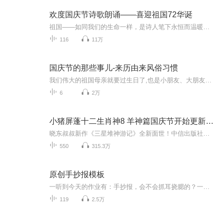
欢度国庆节诗歌朗诵——喜迎祖国72华诞
祖国——如同我们的生命一样，是诗人笔下永恒而温暖的主题。在祖国72周年华诞来临之际，特创建这个诗歌朗诵专辑，诵读经典爱国篇章，和大家一起歌颂祖国，向国庆的献礼！祝愿伟大的祖国繁荣富强，祝愿大家国庆节快乐，度过平安快乐的黄金周假期！
116
11万
国庆节的那些事儿-来历由来风俗习惯
我们伟大的祖国母亲就要过生日了,也是小朋友、大朋友们最喜欢的“国庆小长假”或说“黄金周”还有说”国庆7天乐”的，说法真是不一而足。那么“国庆节”是怎么来的？自古以来国庆节怎么庆贺？新中国国庆节的来历，以及新中国国庆节的庆贺方式又有哪些呢？ ...
6
2万
小猪屏蓬十二生肖神8 羊神篇国庆节开始更新啦！
晓东叔叔新作《三星堆神游记》全新面世！中信出版社出版！京东当当淘宝均有售！点蓝色字收听——《小猪屏蓬爆笑日记2024》《小猪屏蓬爆笑日记2》《小猪屏蓬爆笑日记1》让你笑得喘不上气！《我进故宫当富翁——小猪屏蓬故宫财商笔记》教你成为大富翁！《小...
550
315.3万
原创手抄报模板
一听到今天的作业有：手抄报，会不会抓耳挠腮的？一起来看看，总有您需要的模板在这里。
119
2.5万