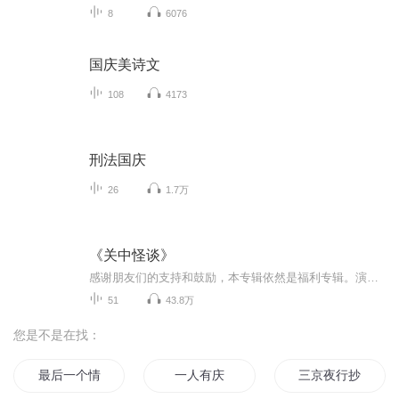
8
6076
国庆美诗文
108
4173
刑法国庆
26
1.7万
《关中怪谈》
感谢朋友们的支持和鼓励，本专辑依然是福利专辑。演播：老贾、笨喵阿白。后期：妤薇。主题曲翻唱：NO卡卡。先更新两个故事尝鲜，第三个故事从5月1日开始更新，每天17点更新两集。还望各位奔走相告，届时收听。如果觉得好别忘了点赞，评论，订阅一下。爱你...
51
43.8万
您是不是在找：
最后一个情人节
一人有庆
三京夜行抄