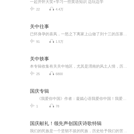
一起开怀大笑+学习一些英语知识 边玩边学
22
4.4万
关中往事
已怀身孕的喜凤，一怒之下离家上山做了刘十三的压寨夫人，条件是让刘十三割下许望龙做男人的家伙。刘十三被喜凤的血性打动，去许家为喜凤报仇。刘十三带人赶到许家，望龙已回城，子债父还，于是就剁了许云卿的一条腿。罗玉璋怀疑陈满强是许家派遣，竟命郭...
91
1.5万
关中轶事
本专辑收集有关关中地区，尤其是渭南的风土人情，历史事件，地方特产等等的原创性文章。请喜欢我演播风格的作者联系本主，推荐您的作品，我来免费演播。争取每周更新。
25
6800
国庆专辑
《我爱你中国》作者：凝嫣心语我爱你中国！我爱你春天蓬勃的秧苗；我爱你秋日金黄的硕果。我爱你中国！我爱你青松气质，我爱你红梅品格！我爱你家乡的甜蔗好像乳汁滋润着我的心窝。我爱你中国，我要把最美的歌儿献给你，我的母亲我的祖国。我爱你中国，我爱...
1
78
国庆献礼！领先声创国庆诗歌特辑
我们的民族是一个坚韧不拔的民族，历史给予我们的苦难都变成了闪着金光的勋章！我们的国家是一个龙腾虎跃的国家，那条巨龙正以不可阻挡之势崛起于神奇的东方！------------------------------------------------值此祖国70周年华诞之际，领先声创以诗歌向祖国献礼！用我们的声音、用我们的热血、用我们的灵魂诵读经典爱国篇章，歌颂我们的祖国！永远繁荣富强！