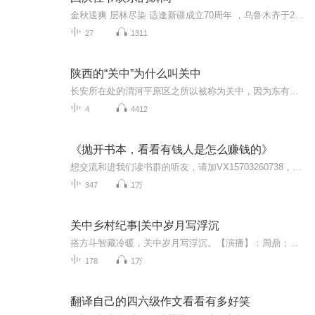
金秋送爽 层林尽染 适逢新疆成立70周年 ，乌鲁木齐于2025年9月23日迎来党中央和习大大带领的慰问团。新疆各族群众欢欣鼓舞，热烈欢迎。
27
1311
陕西的“关中”为什么叫关中
长安所在处的渭河平原区之所以被称为关中，因为东有潼关，西有大散关，南有武关，北有萧关，居四关之内，故称关中。 本专辑，为大家讲述关中四关的故事…… 关中地势险要，在古代交通和武器落后的情况下，守军只要坚守四面山岭上的关隘，敌人是难以攻入西安的。因此古人说关中“被山带河，四塞以为固”。不少君主为了首都的安全，都选择在关中的名城西安建都。
4
4412
《抛开书本，看看有钱人是怎么赚钱的》
想交流和进我们读书群的听友，请加VX15703260738，注明是通过什么途径了解到的播音。我们的目标是：要用15年的时间影响一亿人学习，10000个家庭实现财务自由和身心健康！一起来吧，欢迎你成为我们学习型成长社群的一员！真正的财富，先从换脑子开始。大多...
347
1万
关中乡村纪事|关中岁月写浮沉
搭方斗智藏冷暖，关中岁月写浮沉。【演播】：周鼎；【作者】：段景礼，西安市鄠邑区（原户县）人，退休公务员，曾任《户县志》主编。出版小说《风雪娘子关》《翰林故里》等作品；【出品】：北京翎远华章文化传媒有限公司；【简介】：小说以关中终南县双柏...
178
1万
翻译自己的四六级作文看看有多好笑