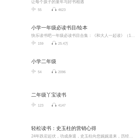
让每个孩子的童年与好书相遇
55
4623
小学一年级必读书目/绘本
快乐读书吧一年级必读书目合集：《和大人一起读》（1-4）《读读童谣和儿歌》（1-4）
159
25.4万
小学二年级
54
2096
二年级丫宝读书
123
4147
轻松读书：史玉柱的营销心得
24年跌宕起伏，功成身退，史玉柱向您娓娓道来，历经时间沉淀的商业智慧和人生感悟。 在书中，史玉柱毫无保留地回顾了创业以来的经历和各阶段的思考。全书没有深奥的理论，铅华洗尽、朴实无华，往往在轻描淡写之间，一语道破营销的本质。