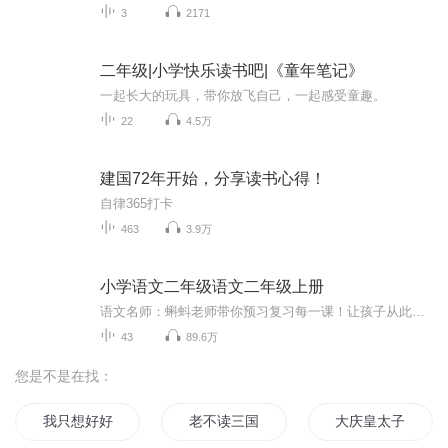
3
2171
二年级|小学快乐读书吧|《童年笔记》
一起长大的玩具，带你放飞自己，一起感受童趣。
22
4.5万
建国72年开始，分享读书心得！
自律365打卡
463
3.9万
小学语文二年级语文二年级上册
语文名师：蝌蚪老师带你预习复习每一课！让孩子从此爱上语文！小学同步教材部编版语文知识讲解！1.预习部分，由蝌蚪老师帮你读通课文、学习字词、了解课文的主要内容、完成课后练习。2.复习部分，包括背诵课文、听写词语、积累好词好句、习题卡、识字卡、...
43
89.6万
您是不是在找：
我只想好好读书
老不读三国
大庆皇太子