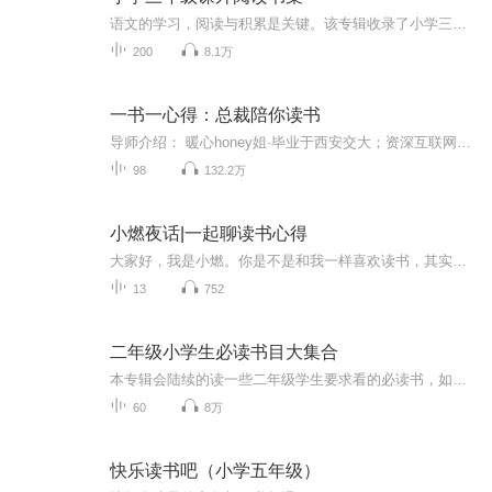
语文的学习，阅读与积累是关键。该专辑收录了小学三年级要求课外阅读的《昆虫记》、《稻草人》等经典名著，为提升孩子的语文素养保驾护航。
200
8.1万
一书一心得：总裁陪你读书
导师介绍： 暖心honey姐·毕业于西安交大；资深互联网产品大咖·国家二级婚姻家庭咨询师；接受过央视采访的婚恋心理咨询机构创始人·曾任职于世界500强企业管理层；现兼任两家公司CEO·喜马拉雅《高情商社交攻略》、《一书一心得》签约主播，拥有百万粉丝...
98
132.2万
小燃夜话|一起聊读书心得
大家好，我是小燃。你是不是和我一样喜欢读书，其实之前我不喜欢读，但有一天发现，读书不但丰富了生活，而且拓展了思维维度，读书就好像是和有思想的人一起面对面畅聊。在这个过程中会发现，你在慢慢改变，这种改变源自你的渴望；源自你的追求；源自你的信仰……它是发自内心油然而生的一种认同感。在生活中，我们需要这种感觉，它能让生活变得踏实。如果你感觉迷茫，心神不定，欢迎到这里来聊聊天，说说你的想法、需求和感受。我会在这里分享一些自己挑选的东西，你也可以分享你挑选的，让我们一起来做好这道菜，一...
13
752
二年级小学生必读书目大集合
本专辑会陆续的读一些二年级学生要求看的必读书，如《阿凡提的故事》、《歪脑袋木头桩》、《伊索寓言》、《一只想飞的猫》等
60
8万
快乐读书吧（小学五年级）