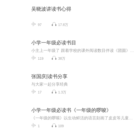
吴晓波讲读书心得
97
17.8万
小学一年级必读书目
小主上一年级了 跟着学校的课外阅读数目伴读《团圆》《猜猜我有多爱你》《哪吒闹海》《小巴掌童话》《365夜故事》……
119
38万
张国庆|读书分享
与大家一起分享经典
17
1.3万
小学一年级必读书《一年级的啰唆》
《一年级的啰嗦》以生动鲜活的语言刻画了皮皮等儿童形象，表现了他们蓬勃向上、懵懂单纯又啼笑皆非的行为举止，反映了这个年龄段儿童特有的毛茸茸的、憨态可掬的精神样貌，及在家庭、学校教育引导下实现的精神成长。
1
109