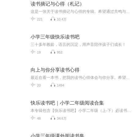
读书摘记与心得（札记）
这是一张关于读书摘记与心得的专辑。希望通过共鸣与分享，让我们更多的了解不同人物的不同世界观、人生观、价值观。为我们在迷茫时点亮一盏心灯。
221
10.4万
小学三年级快乐读书吧
三十多年教龄，语言的沉淀，用声音陪伴孩子们成长！
19
952
向上与你分享读书心得
最近在看一本书，把我的读书心得体会与你分享。希望你也喜欢这本书。
20
1494
快乐读书吧｜小学二年级阅读合集
本专辑包含【快乐读书吧】小学二年级（上-下）必读书目里的故事，持续更新中，欢迎订阅！【曹文轩、陈先云/主编，人民教育出版社出版】1.《歪脑袋木头桩》（二年级上）严文井/著①“歪脑袋”木头桩②小溪流的歌③丁丁的一次奇怪旅行2.《愿望的实现》（二年...
48
34.6万
小学三年级课外阅读书集