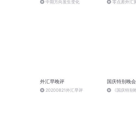
中期方向发生变化
零点差外汇
外汇早晚评
国庆特别晚会
20200821外汇早评
《国庆特别