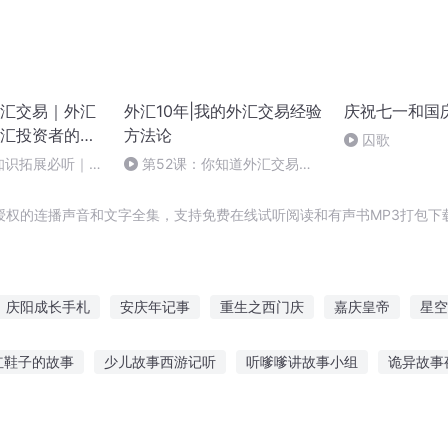
汇交易｜外汇
外汇10年|我的外汇交易经验
庆祝七一和国
汇投资者的工
方法论
囚歌
简单、易学、
知识拓展必听｜中
第52课：你知道外汇交易亏
赚钱工具与策
汇的影响
损4.6亿美元是什么感觉吗？
授权的连播声音和文字全集，支持免费在线试听阅读和有声书MP3打包下
庆阳成长手札
安庆年记事
重生之西门庆
嘉庆皇帝
星空
异能重生西门庆
庆元纪年
十剑汇聚
东陵故事汇
大庆第
红鞋子的故事
少儿故事西游记听
听嗲嗲讲故事小组
诡异故事
事适合孩子听吗
风把故事说给树听
真实的故事说给孩子听
网