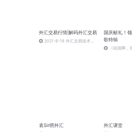
外汇交易行情|解码外汇交易
国庆献礼！领
歌特辑
2021-8-18 外汇交易技术分
析：非美货币大空头即将爆发
《祖国啊，
婉
袁Sir唠外汇
外汇课堂