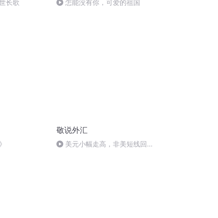
世长歌
怎能没有你，可爱的祖国
敬说外汇
》
美元小幅走高，非美短线回落
『411』