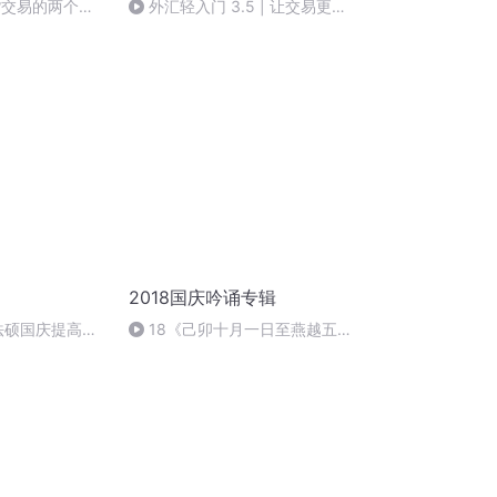
货交易的两个怪
外汇轻入门 3.5 | 让交易更轻
松：课程总结和实战课程预告！
2018国庆吟诵专辑
成法硕国庆提高班
18《己卯十月一日至燕越五
)
日罹狴犴有感而赋》组律18首
文天祥 自由吟诵