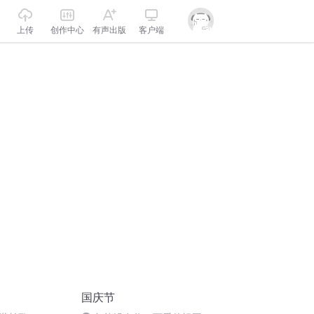
上传
创作中心
有声出版
客户端
国庆节