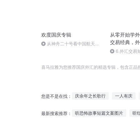
欢度国庆专辑
从零开始学外
交易经典，外
从神舟二十号看中国航天
具书｜实用、
的“隐形实力”
6.外汇交易
易懂的炒外汇
美贸易战对外
略
喜马拉雅为您推荐国庆外汇的精选专辑，包含正品
庆余年之长歌行
一人有庆
您是不是在找：
重庆儿女
穿越之大庆帝国
听恐怖故事短篇文案图片
听
最新搜索推荐：
普天同庆
庆云传奇
幼儿听故事口令有哪些
鬼故