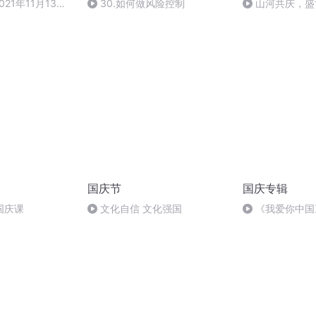
021年11月13日
30.如何做风险控制
山河共庆，盛
国庆节
国庆专辑
国庆课
文化自信 文化强国
《我爱你中国