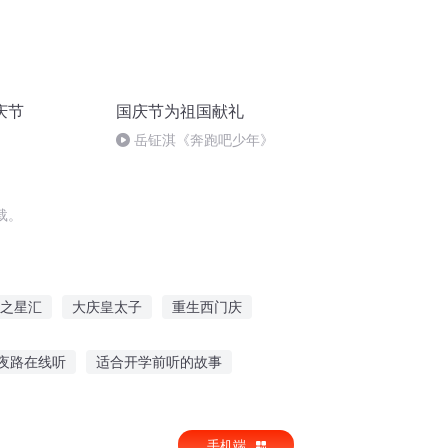
庆节
国庆节为祖国献礼
岳钲淇《奔跑吧少年》
载。
之星汇
大庆皇太子
重生西门庆
一恶
鬼怪全英汇
灵异黑色汇
夜路在线听
适合开学前听的故事
易云听历史故事在哪
哥斯拉音频故事在线听
手机端