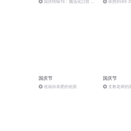
国庆特辑16：魏迅化口技 二
依然6569 2
胡 东方红+一般唱法和原生态
21:03
国庆节
国庆节
祝福你亲爱的祖国
支教老师的