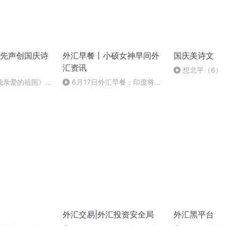
先声创国庆诗
外汇早餐丨小硕女神早间外
国庆美诗文
汇资讯
想北平（6）
我亲爱的祖国》温
6月17日外汇早餐：印度将对
美20多种商品加征关税，欧盟峰
会本周开启
外汇交易|外汇投资安全局
外汇黑平台