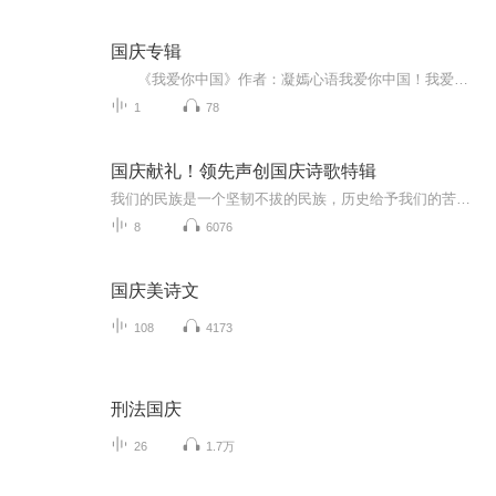
国庆专辑
《我爱你中国》作者：凝嫣心语我爱你中国！我爱你春天蓬勃的秧苗；我爱你秋日金黄的硕果。我爱你中国！我爱你青松气质，我爱你红梅品格！我爱你家乡的甜蔗好像乳汁滋润着我的心窝。我爱你中国，我要把最美的歌儿献给你，我的母亲我的祖国。我爱你中国，我爱...
1
78
国庆献礼！领先声创国庆诗歌特辑
我们的民族是一个坚韧不拔的民族，历史给予我们的苦难都变成了闪着金光的勋章！我们的国家是一个龙腾虎跃的国家，那条巨龙正以不可阻挡之势崛起于神奇的东方！------------------------------------------------值此祖国70周年华诞之际，领先声创以诗歌向祖国献礼！用我们的声音、用我们的热血、用我们的灵魂诵读经典爱国篇章，歌颂我们的祖国！永远繁荣富强！
8
6076
国庆美诗文
108
4173
刑法国庆
26
1.7万