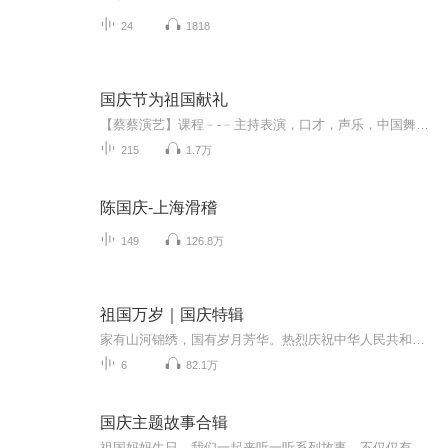
24
1818
国庆节为祖国献礼
【蔡蔡演艺】课程﹣-﹣主持表演，口才，声乐，中国舞，民族舞。独特的小舞台，专业的录音棚，每一位同学都能成为优秀的小明星。独特的教学模式，轻松上课，快乐学习！知名主持人，舞蹈家，高级教师任职授课！江南总校：河沟街42号三楼 18545856430江北分校...
215
1.7万
陈国庆-上海滑稽
149
126.8万
祖国万岁｜国庆特辑
家有山河锦绣，国有岁月芳华。热烈庆祝中华人民共和国成立73周年！
6
82.1万
国庆主题故事合辑
祖国妈妈生日，我们一起来听一听系列故事。不仅仅有《我的祖国》，还有红军故事，也有关于战争的故事，让大家体会到和平年代的不易。