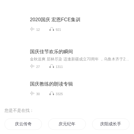
2020国庆 宏恩FCE集训
12
921
国庆佳节欢乐的瞬间
金秋送爽 层林尽染 适逢新疆成立70周年 ，乌鲁木齐于2025年9月23日迎来党中央和习大大带领的慰问团。新疆各族群众欢欣鼓舞，热烈欢迎。
27
1311
国庆教练的朗读专辑
30
3325
您是不是在找：
庆云传奇
庆元纪年
庆阳成长手札