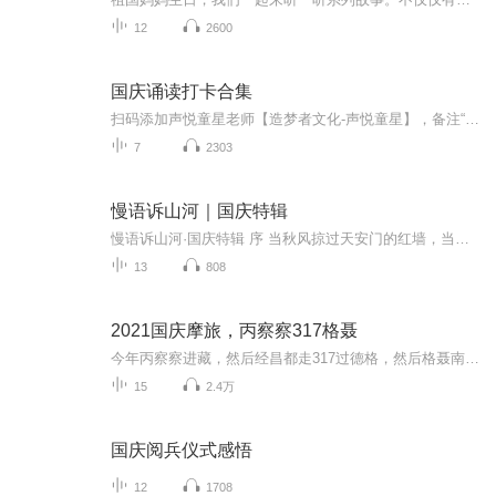
12
2600
国庆诵读打卡合集
扫码添加声悦童星老师【造梦者文化-声悦童星】，备注“诵读打卡”报名，已添加好友的，直接发送“诵读打卡”报名，报名成功后进入社群。
7
2303
慢语诉山河｜国庆特辑
慢语诉山河·国庆特辑 序 当秋风掠过天安门的红墙，当桂香漫过万里长江的碧波，我总愿慢下脚步，以声为笔，轻轻描摹这山河的模样。 不必追赶喧嚣的潮，也无需堆砌华丽的词——这一辑里，每一段朗诵都是心底的低语：是对着塞北草原的星子说“国泰”，是向着...
13
808
2021国庆摩旅，丙察察317格聂
今年丙察察进藏，然后经昌都走317过德格，然后格聂南线，最后沙溪古镇收尾。
15
2.4万
国庆阅兵仪式感悟
12
1708