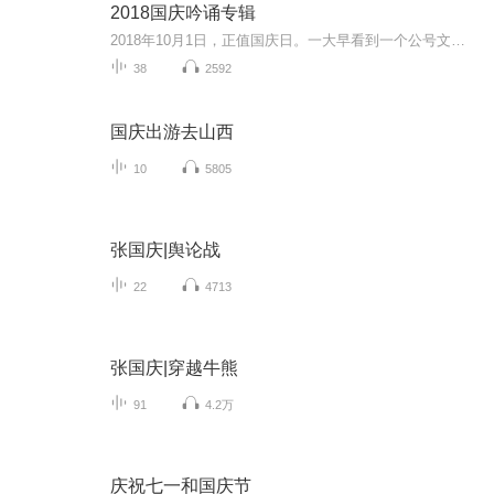
2018国庆吟诵专辑
2018年10月1日，正值国庆日。一大早看到一个公号文章，正是文天祥的《己卯十月一日至燕越五日罹狴犴有感而赋》。当然，彼十一非当今的十一。不过数字的巧合还是让人感触，今天拿来读一读，体味一番历史英杰的民族情怀，恰也当时。 根据诗题来看，这组诗是写于十月一日至十月五日之间，是文天祥被俘之后所作，这些诗作不仅有凛凛正气，更也能看的到他百端交集的复杂情感。另一首于右任先生的《望大陆》，微信公号有称《望乡》，一句“山之上国之殇”荡气回肠，一并兴起拿来读了一读。仓促间多有瑕疵...
38
2592
国庆出游去山西
10
5805
张国庆|舆论战
22
4713
张国庆|穿越牛熊
91
4.2万
庆祝七一和国庆节