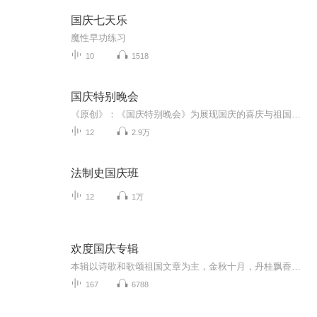
国庆七天乐
魔性早功练习
10
1518
国庆特别晚会
《原创》：《国庆特别晚会》为展现国庆的喜庆与祖国的深情我将以具体的场景切入从清晨升旗的庄严到街头巷尾的欢庆到历史与当下的交融，用优美的笔触传递对祖国的热爱与自豪！用诗歌和情感美文形式，歌颂祖国的繁荣富强，祝人民幸福安康！
12
2.9万
法制史国庆班
12
1万
欢度国庆专辑
本辑以诗歌和歌颂祖国文章为主，金秋十月，丹桂飘香，在这个充满丰收喜悦的季节里，我们满怀激动和自豪，迎来了中华人民共和国76周年华诞。这不仅是一个庄重的纪念日，更是全体中华儿女共同欢庆的盛大的节日，承载着深厚的民族情感和历史意义.
167
6788