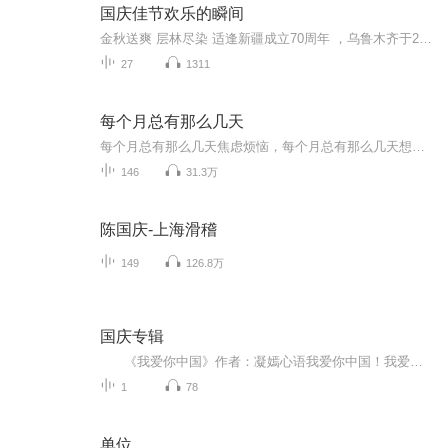
国庆佳节欢乐的瞬间
金秋送爽 层林尽染 适逢新疆成立70周年 ，乌鲁木齐于2025年9月23日迎来党中央和习大大带领的慰问团。新疆各族群众欢欣鼓舞，热烈欢迎。
27
1311
每个月总有那么几天
每个月总有那么几天焦虑烦恼，每个月总有那么几天想八卦吐槽。「每个月总有那么几天」关注泛文娱话题，关注烟火人生。谈笑风生间有态度，嬉笑怒骂中见众生。商务及入社群，请＋小助手微信：mgyzynmyt
146
31.3万
陈国庆-上海滑稽
149
126.8万
国庆专辑
《我爱你中国》作者：凝嫣心语我爱你中国！我爱你春天蓬勃的秧苗；我爱你秋日金黄的硕果。我爱你中国！我爱你青松气质，我爱你红梅品格！我爱你家乡的甜蔗好像乳汁滋润着我的心窝。我爱你中国，我要把最美的歌儿献给你，我的母亲我的祖国。我爱你中国，我爱...
1
78
单位