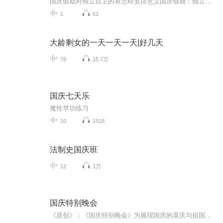
国庆假期对独立自主的有怎样安排意义国庆假期：独立自主生活的“试金石”与“充电场”一自主规划：构建独立自主生活的“蓝图能力”二生活实践：夯实独立自主生活的“技能底座”三自我探索：深化独立自主生活的“精神内核”四假期意义：从“短期体验”到“...
1
61
大龄剩女的一天一天一天|好几天
78
15.7万
国庆七天乐
魔性早功练习
10
1518
法制史国庆班
12
1万
国庆特别晚会
《原创》：《国庆特别晚会》为展现国庆的喜庆与祖国的深情我将以具体的场景切入从清晨升旗的庄严到街头巷尾的欢庆到历史与当下的交融，用优美的笔触传递对祖国的热爱与自豪！用诗歌和情感美文形式，歌颂祖国的繁荣富强，祝人民幸福安康！