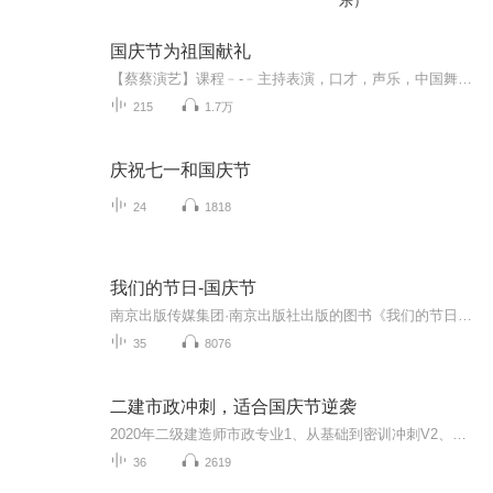
乐）
国庆节为祖国献礼
【蔡蔡演艺】课程﹣-﹣主持表演，口才，声乐，中国舞，民族舞。独特的小舞台，专业的录音棚，每一位同学都能成为优秀的小明星。独特的教学模式，轻松上课，快乐学习！知名主持人，舞蹈家，高级教师任职授课！江南总校：河沟街42号三楼 18545856430江北分校...
215
1.7万
庆祝七一和国庆节
24
1818
我们的节日-国庆节
南京出版传媒集团·南京出版社出版的图书《我们的节日》通过对中国节日文化和节日意义进行深度的挖掘，面向青少年群体构建独具特色的栏目内容，以此丰富春节、元宵节、清明节、端午节、七夕节、中秋节、重阳节等传统节日；六一节、教师节、国庆节等新兴节日的文化内涵和表现形式。促进青少年形成新的节日习俗，提升节日仪式感、认同感。音频作品由金陵朗读者联盟志愿者朗诵，南京音像出版社、金陵图书馆联合制作。
35
8076
二建市政冲刺，适合国庆节逆袭
2020年二级建造师市政专业1、从基础到密训冲刺V2、从精华课程到超压密押V3、0基础同步更新v4、持续更新到2020年考试V5、只要你跟着学让你一次稳拿证V6、渠道超压压题，超压三页纸等独家绝密压题!
36
2619