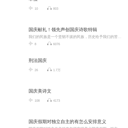
10
803
国庆献礼！领先声创国庆诗歌特辑
我们的民族是一个坚韧不拔的民族，历史给予我们的苦难都变成了闪着金光的勋章！我们的国家是一个龙腾虎跃的国家，那条巨龙正以不可阻挡之势崛起于神奇的东方！------------------------------------------------值此祖国70周年华诞之际，领先声创以诗歌向祖国献礼！用我们的声音、用我们的热血、用我们的灵魂诵读经典爱国篇章，歌颂我们的祖国！永远繁荣富强！
8
6076
刑法国庆
26
1.7万
国庆美诗文
108
4173
国庆假期对独立自主的有怎么安排意义