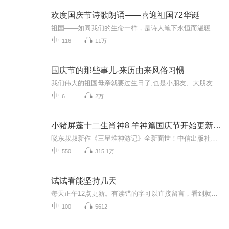
欢度国庆节诗歌朗诵——喜迎祖国72华诞
祖国——如同我们的生命一样，是诗人笔下永恒而温暖的主题。在祖国72周年华诞来临之际，特创建这个诗歌朗诵专辑，诵读经典爱国篇章，和大家一起歌颂祖国，向国庆的献礼！祝愿伟大的祖国繁荣富强，祝愿大家国庆节快乐，度过平安快乐的黄金周假期！
116
11万
国庆节的那些事儿-来历由来风俗习惯
我们伟大的祖国母亲就要过生日了,也是小朋友、大朋友们最喜欢的“国庆小长假”或说“黄金周”还有说”国庆7天乐”的，说法真是不一而足。那么“国庆节”是怎么来的？自古以来国庆节怎么庆贺？新中国国庆节的来历，以及新中国国庆节的庆贺方式又有哪些呢？ ...
6
2万
小猪屏蓬十二生肖神8 羊神篇国庆节开始更新啦！
晓东叔叔新作《三星堆神游记》全新面世！中信出版社出版！京东当当淘宝均有售！点蓝色字收听——《小猪屏蓬爆笑日记2024》《小猪屏蓬爆笑日记2》《小猪屏蓬爆笑日记1》让你笑得喘不上气！《我进故宫当富翁——小猪屏蓬故宫财商笔记》教你成为大富翁！《小...
550
315.1万
试试看能坚持几天
每天正午12点更新。有读错的字可以直接留言，看到就改正和重新上传～专业录音设备，录起来很累，本人体质差、精神差，各种差，录不了多少就累了，多包涵～后边如果能超前很多就爆更，不过可能性很低～如果没更新，那就是我录不动了～～～～～～∠( ᐛ 」∠)＿
100
5612