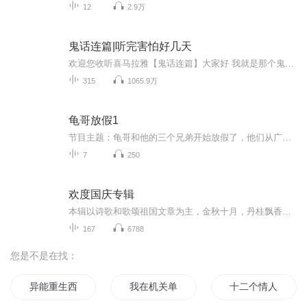
12
2.9万
鬼话连篇|听完害怕好几天
欢迎您收听喜马拉雅【鬼话连篇】大家好 我就是那个鬼话连篇的男人 这里的故事 男人听了不孤单 女人听了想往你怀里钻 小孩听完不敢把厕所上 单身听了寻新欢 这里有人类道德的沦丧 有迷失人性的鬼怪复仇 有充满怨气鬼屋惊魂 有感人泪下的孽缘未了 有白狐拜月 有黄狼讨封 有奇人异事 有风花雪月 有变态杀手 有灵异怪诞 有道貌岸然是食人恶魔 有邋遢猥琐的降妖道人 一双红色的高跟鞋 一个白领的偷窥癖 一位神秘的巫族后裔 一幢鬼气冲天的医院 人在东北也能中降头 黑山老妖也有情 厕所里面有只手 水泥墙里藏男友 末班司机遇见鬼 深夜加班最惊魂 你的邻居可能不是人 结婚女友她是鬼 爱上尸体是谁的错 养了小鬼能转运 木匠师傅不能惹 千年古尸化旱魃 精神失常测未来 停尸房里烤肉串 老板家里吃婴孩 。。。惊悚 恐怖 灵异 怪诞 民间异闻 上古传说 深山奇人 都市异能 尽在【鬼话连篇】 ps：多给主播点关注 免费故事听到吐~
315
1065.9万
龟哥放假1
节目主题：龟哥和他的三个兄弟开始放假了，他们从广州回来之后正式开始了寒假生活，他们有很多作业，每天都挺充实。拉布布和企鹅也很喜欢放假，因为有大量时间可以和跟龟哥一起玩。
7
250
欢度国庆专辑
本辑以诗歌和歌颂祖国文章为主，金秋十月，丹桂飘香，在这个充满丰收喜悦的季节里，我们满怀激动和自豪，迎来了中华人民共和国76周年华诞。这不仅是一个庄重的纪念日，更是全体中华儿女共同欢庆的盛大的节日，承载着深厚的民族情感和历史意义.
167
6788
您是不是在找：
异能重生西门庆
我在机关单位的日子
十二个情人节