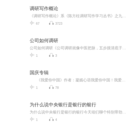
调研写作概论
《调研写作概论》系《陈方柱调研写作学习丛书》之九。全书把调研写作理论研究体系细化为基本概念、调研写作目的及其实现、调研写作理论研究体系创立及其成长与发展，文体运用，重点分三篇二十五讲，比较详细地阐述了调研写作理论研究体系创立及其成长与发...
67
3723
公司如何调研
公司如何调研《公司调研就像中医把脉，五步摸清底子才能开良方》老话说"没有金刚钻别揽瓷器活"，可我发现现在很多公司搞调研，连自家业务经络都没摸透就敢开药方。这就像某些养生博主拿着半吊子中医知识忽悠人，结果把"气虚"治成"上火"。今天咱们用中医望...
1
3
国庆专辑
《我爱你中国》作者：凝嫣心语我爱你中国！我爱你春天蓬勃的秧苗；我爱你秋日金黄的硕果。我爱你中国！我爱你青松气质，我爱你红梅品格！我爱你家乡的甜蔗好像乳汁滋润着我的心窝。我爱你中国，我要把最美的歌儿献给你，我的母亲我的祖国。我爱你中国，我爱...
1
78
为什么说中央银行是银行的银行
为什么说中央银行是银行的银行今天咱们聊个特别带劲的话题——中央银行为啥被叫做"银行的银行"。先别急着划走，这可不是那种让人打哈欠的金融课，咱们用中医调理身体的思路，给你掰开了揉碎了讲明白。首先得声明，本人就是个热爱中医的健康管理师，可不是...
1
4