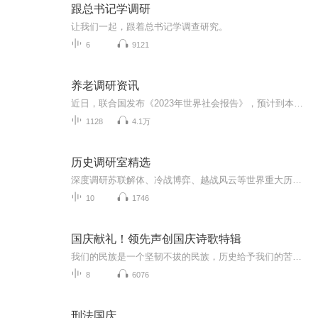
跟总书记学调研
让我们一起，跟着总书记学调查研究。
6
9121
养老调研资讯
近日，联合国发布《2023年世界社会报告》，预计到本世纪中叶，全球65岁及以上的人口数量将增加一倍以上。报告认为，人口老龄化是全球性趋势。由于健康和医疗条件改善、受教育机会增加，人们的寿命正在延长。2021年，全球65岁及以上人口为7.61亿，到2050年...
1128
4.1万
历史调研室精选
深度调研苏联解体、冷战博弈、越战风云等世界重大历史事件，以翔实史料还原历史人物的命运抉择，带你重新认识改变世界的关键时刻。
10
1746
国庆献礼！领先声创国庆诗歌特辑
我们的民族是一个坚韧不拔的民族，历史给予我们的苦难都变成了闪着金光的勋章！我们的国家是一个龙腾虎跃的国家，那条巨龙正以不可阻挡之势崛起于神奇的东方！------------------------------------------------值此祖国70周年华诞之际，领先声创以诗歌向祖国献礼！用我们的声音、用我们的热血、用我们的灵魂诵读经典爱国篇章，歌颂我们的祖国！永远繁荣富强！
8
6076
刑法国庆