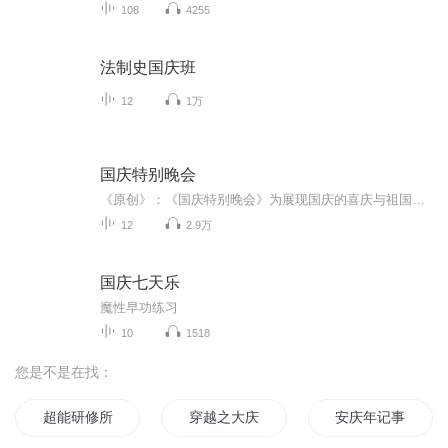
108
4255
法制史国庆班
12
1万
国庆特别晚会
《原创》：《国庆特别晚会》为展现国庆的喜庆与祖国的深情我将以具体的场景切入从清晨升旗的庄严到街头巷尾的欢庆到历史与当下的交融，用优美的笔触传递对祖国的热爱与自豪！用诗歌和情感美文形式，歌颂祖国的繁荣富强，祝人民幸福安康！
12
2.9万
国庆七天乐
魔性早功练习
10
1518
您是不是在找：
超能研修所
穿越之大庆帝国
安庆年记事