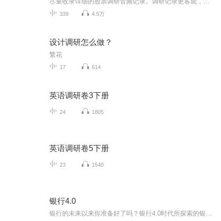
尽量收录详细的股票调研音频记录。调研记录更客观，更不具倾向性。
339
4.5万
设计调研怎么做？
繁花
17
614
英语调研卷3下册
24
1805
英语调研卷5下册
23
1540
银行4.0
银行的未来以来你准备好了吗？银行4.0时代所探索的银行业务根据其逻辑结论从本质上已经发生改变，那么银行业在30年以后会发生什么呢？世界上最好的银行也在面临这种转变金融创新。的创业公司已经在重新定义当今的银行业务内容，银行也在被迫发展新的能力新...