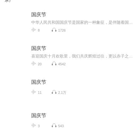
乐）
国庆节
中华人民共和国国庆节是国家的一种象征，是伴随着国家的出现而出现的。让我们用诗歌朗诵歌颂祖国的繁荣富强，国泰民安。
8
1726
国庆节
喜迎国庆十月欢歌里，我们共庆辉煌过往，更以赤子之心，向未来书写滚烫的誓言——这盛世，值得我们以热爱相拥。
20
4542
国庆节
11
2.1万
国庆节
3
543