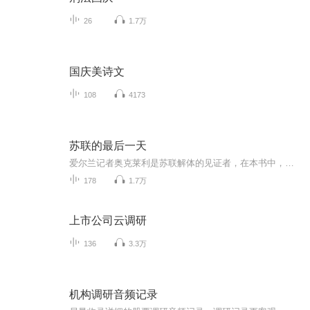
26
1.7万
国庆美诗文
108
4173
苏联的最后一天
爱尔兰记者奥克莱利是苏联解体的见证者，在本书中，他以1991年12月25日这一天为框架，围绕着戈尔巴乔夫和叶利软的斗争，将苏联最后六年的政治混乱、经济衰败、人心向背，用细致可靠的描写，表现得清晰而传神。 苏联陷入泥潭难以自拔，整个国家的命运和走向...
178
1.7万
上市公司云调研
136
3.3万
机构调研音频记录