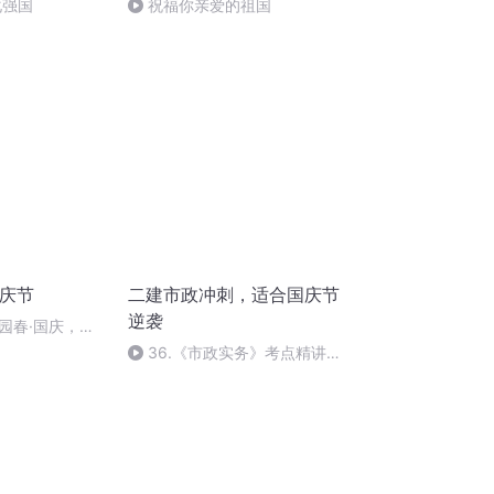
化强国
祝福你亲爱的祖国
国庆节
二建市政冲刺，适合国庆节
逆袭
园春·国庆，朗
36.《市政实务》考点精讲第
36节课_2020926212025