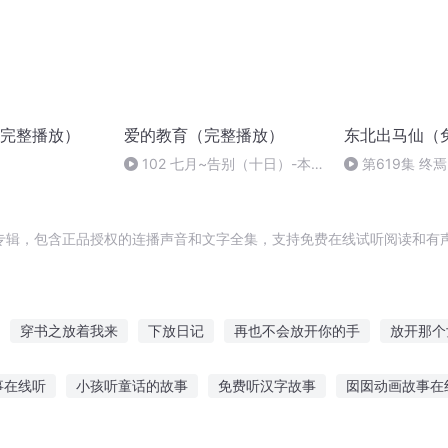
完整播放）
爱的教育（完整播放）
东北出马仙（
102 七月~告别（十日）-本
第619集 终
书完毕
专辑，包含正品授权的连播声音和文字全集，支持免费在线试听阅读和有声
穿书之放着我来
下放日记
再也不会放开你的手
放开那个
魔女大人放过我
在花开的季节绽放
快穿之放开那只男的
穿
事在线听
小孩听童话的故事
免费听汉字故事
囡囡动画故事在
放了我
放开女主小可爱
放开那个男人
放下那个男神让我来
个故事给你听就不困了
听娜欧米讲故事
小宝原创故事在线听