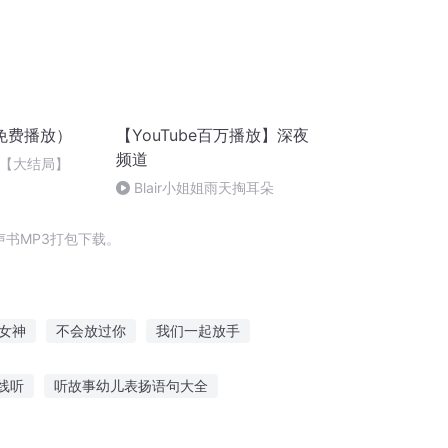
免费播放）
【YouTube百万播放】深夜
频道
焉【大结局】
Blair小姐姐雨天掏耳朵
书MP3打包下载。
女神
不会放过你
我们一起放手
越在开放世界
快穿放开男主让我来
线听
听故事幼儿表扬语句大全
听又是谁在倾诉着故事
果宝机甲在线故事听