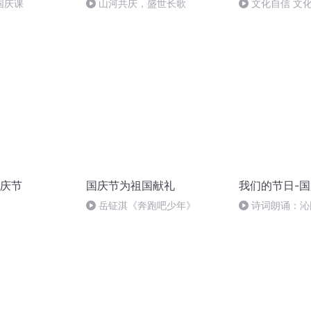
国庆课
山河共庆，盛世长歌
文化自信 文
庆节
国庆节为祖国献礼
我们的节日-
岳钲淇《奔跑吧少年》
诗词朗诵：沁
读者：张继军