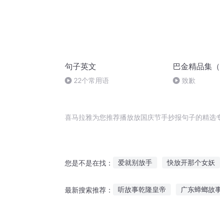
句子英文
巴金精品集（
22个常用语
致歉
喜马拉雅为您推荐播放放国庆节手抄报句子的精选
爱就别放手
快放开那个女妖
您是不是在找：
放开那个系统
仙子放过我
听故事乾隆皇帝
广东蟑螂故
最新搜索推荐：
重生花开绽放的季节
不爱我
夫妻深夜听故事好吗视频
讲