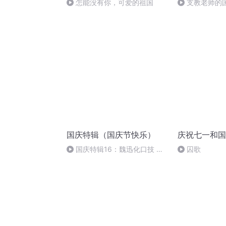
怎能没有你，可爱的祖国
支教老师的
国庆特辑（国庆节快乐）
庆祝七一和国
国庆特辑16：魏迅化口技 二
囚歌
胡 东方红+一般唱法和原生态