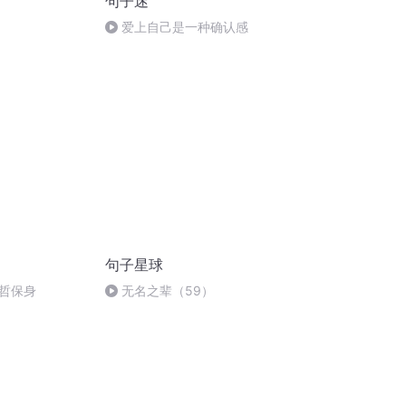
句子迷
爱上自己是一种确认感
句子星球
哲保身
无名之辈（59）