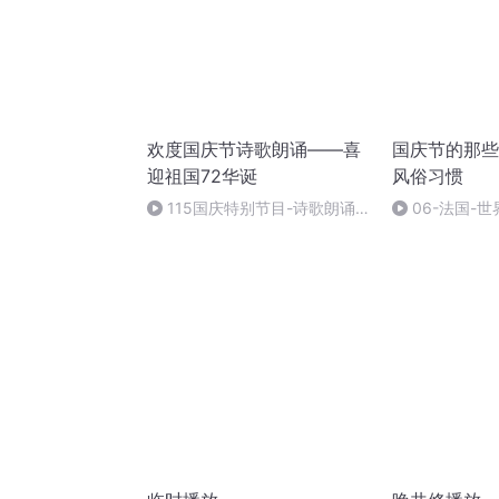
欢度国庆节诗歌朗诵——喜
国庆节的那些
迎祖国72华诞
风俗习惯
115国庆特别节目-诗歌朗诵-
06-法国-
中国梦
国庆节的那些