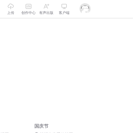
上传
创作中心
有声出版
客户端
国庆节