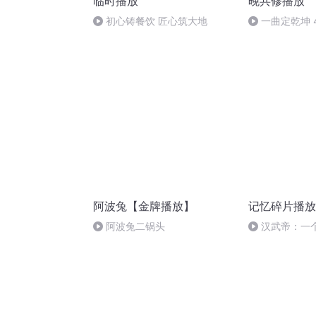
临时播放
晚共修播放
初心铸餐饮 匠心筑大地
一曲定乾坤 
阿波兔【金牌播放】
记忆碎片播放
阿波兔二锅头
汉武帝：一
学家、战略家