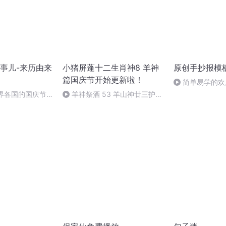
事儿-来历由来
小猪屏蓬十二生肖神8 羊神
原创手抄报模
篇国庆节开始更新啦！
简单易学的欢
#一分钟手抄报
世界各国的国庆节-
羊神祭酒 53 羊山神廿三护祭
事儿
坛 敬天地白泽做祭酒（4）