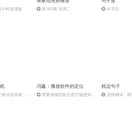
保家仙免费播放
句子迷
4小时加强版
第160集 结局二
本书完
机
冯鑫：播放软件的定位
枕边句子
个政治改革家、文
需要循规蹈矩还是打破规则？
选择糊涂，明
的传奇故事
14