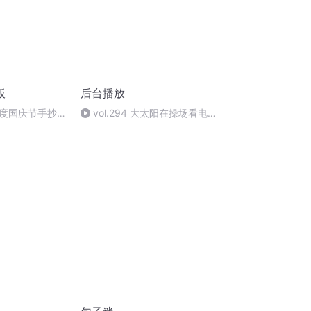
板
后台播放
度国庆节手抄报
vol.294 大太阳在操场看电子
书？盘点小时候的心头书报刊物
（下）