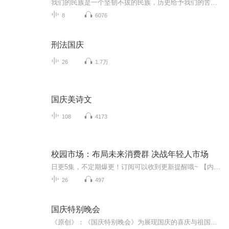
我们的民族是一个坚韧不拔的民族，历史给予我们的苦难都变成了闪着金光的勋章！我们的国家是一个龙腾虎跃的国家，那条巨龙正以不可阻挡之势崛起于神奇的东方！------------------------------------------------值此祖国70周年华诞之际，领先声创以诗歌向祖国献礼！用我们的声音、用我们的热血、用我们的灵魂诵读经典爱国篇章，歌颂我们的祖国！永远繁荣富强！
8
6076
刑法国庆
26
1.7万
国庆美诗文
108
4173
校园市场：布局未来消费群 决战年轻人市场
日更5集，不定期爆更！订阅可以收到更新提醒哦~ 【内容简介】 校园市场营销是整体市场营销中的一个细分领域。校园市场也可称为年轻消费群体市场，涵盖了从幼儿园、小学、中学到大学的所有学生群体，拥有着强大的消费潜力、庞大的用户规模及强大的传播...
26
497
国庆特别晚会
《原创》：《国庆特别晚会》为展现国庆的喜庆与祖国的深情我将以具体的场景切入从清晨升旗的庄严到街头巷尾的欢庆到历史与当下的交融，用优美的笔触传递对祖国的热爱与自豪！用诗歌和情感美文形式，歌颂祖国的繁荣富强，祝人民幸福安康！