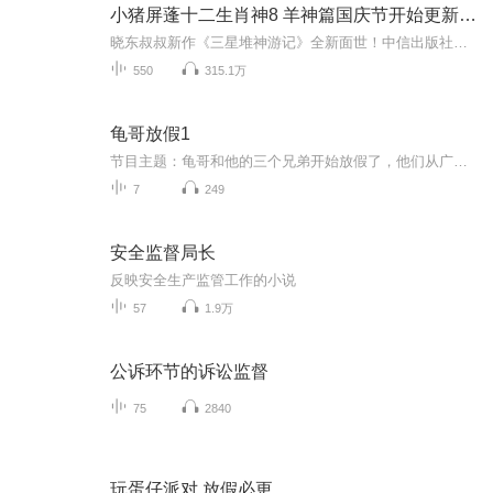
小猪屏蓬十二生肖神8 羊神篇国庆节开始更新啦！
晓东叔叔新作《三星堆神游记》全新面世！中信出版社出版！京东当当淘宝均有售！点蓝色字收听——《小猪屏蓬爆笑日记2024》《小猪屏蓬爆笑日记2》《小猪屏蓬爆笑日记1》让你笑得喘不上气！《我进故宫当富翁——小猪屏蓬故宫财商笔记》教你成为大富翁！《小...
550
315.1万
龟哥放假1
节目主题：龟哥和他的三个兄弟开始放假了，他们从广州回来之后正式开始了寒假生活，他们有很多作业，每天都挺充实。拉布布和企鹅也很喜欢放假，因为有大量时间可以和跟龟哥一起玩。
7
249
安全监督局长
反映安全生产监管工作的小说
57
1.9万
公诉环节的诉讼监督
75
2840
玩蛋仔派对 放假必更