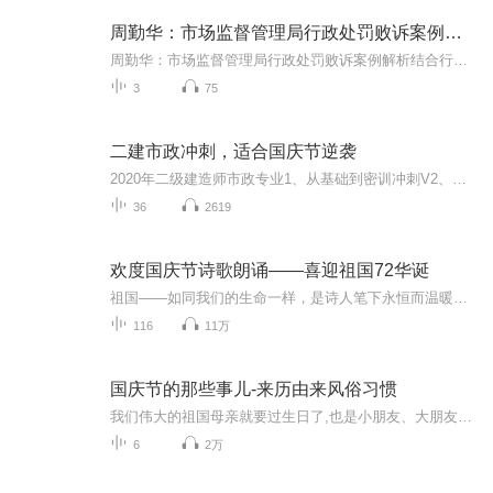
周勤华：市场监督管理局行政处罚败诉案例解析
周勤华：市场监督管理局行政处罚败诉案例解析结合行政处罚败诉典型案例解析法定职权、法律依据适用、事实与证据认定、自由裁量、法定程序。周勤华北京市惠诚律所管委会主任 行政诉讼部创始人北京市律协产品质量专业委员会秘书长
3
75
二建市政冲刺，适合国庆节逆袭
2020年二级建造师市政专业1、从基础到密训冲刺V2、从精华课程到超压密押V3、0基础同步更新v4、持续更新到2020年考试V5、只要你跟着学让你一次稳拿证V6、渠道超压压题，超压三页纸等独家绝密压题!
36
2619
欢度国庆节诗歌朗诵——喜迎祖国72华诞
祖国——如同我们的生命一样，是诗人笔下永恒而温暖的主题。在祖国72周年华诞来临之际，特创建这个诗歌朗诵专辑，诵读经典爱国篇章，和大家一起歌颂祖国，向国庆的献礼！祝愿伟大的祖国繁荣富强，祝愿大家国庆节快乐，度过平安快乐的黄金周假期！
116
11万
国庆节的那些事儿-来历由来风俗习惯
我们伟大的祖国母亲就要过生日了,也是小朋友、大朋友们最喜欢的“国庆小长假”或说“黄金周”还有说”国庆7天乐”的，说法真是不一而足。那么“国庆节”是怎么来的？自古以来国庆节怎么庆贺？新中国国庆节的来历，以及新中国国庆节的庆贺方式又有哪些呢？ ...
6
2万