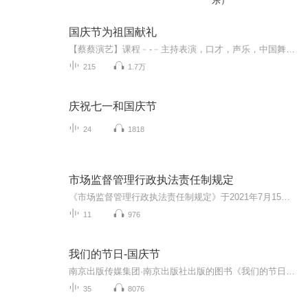
乐）
国庆节为祖国献礼
【蔡蔡演艺】课程﹣-﹣主持表演，口才，声乐，中国舞，民族舞。独特的小舞台，专业的录音棚，每一位同学都能成为优秀的小明星。独特的教学模式，轻松上课，快乐学习！知名主持人，舞蹈家，高级教师任职授课！江南总校：河沟街42号三楼 18545856430江北分校...
215
1.7万
庆祝七一和国庆节
24
1818
市场监督管理行政执法责任制规定
《市场监督管理行政执法责任制规定》于2021年7月15日起施行。
11
976
我们的节日-国庆节
南京出版传媒集团·南京出版社出版的图书《我们的节日》通过对中国节日文化和节日意义进行深度的挖掘，面向青少年群体构建独具特色的栏目内容，以此丰富春节、元宵节、清明节、端午节、七夕节、中秋节、重阳节等传统节日；六一节、教师节、国庆节等新兴节日的文化内涵和表现形式。促进青少年形成新的节日习俗，提升节日仪式感、认同感。音频作品由金陵朗读者联盟志愿者朗诵，南京音像出版社、金陵图书馆联合制作。
35
8076