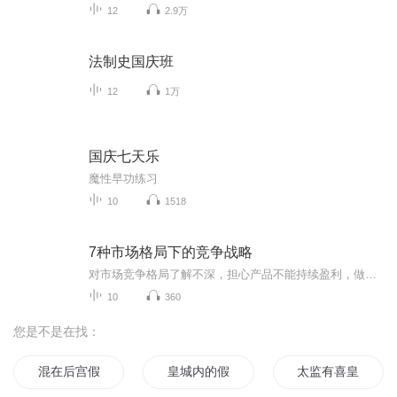
12
2.9万
法制史国庆班
12
1万
国庆七天乐
魔性早功练习
10
1518
7种市场格局下的竞争战略
对市场竞争格局了解不深，担心产品不能持续盈利，做战略没有好的决策方法，想找科学的判断依据，竞争中碰到死局，不知如何逃脱泥潭，如何破局？墨守成规等不来市场破局，主动学习才是王道。10节视频课程+7个判断维度+7个市场格局带你探究行业格局形成背后...
10
360
您是不是在找：
混在后宫假太监
皇城内的假太监
太监有喜皇上求放