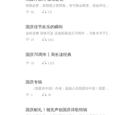
假期必更，假期最少更两集，有可能会断更，假如评论多，月票多，听的多的话，最多一天更四集，更的必须得是假期，不过有没有好心人来给个好评？三星也行，现在我23的订阅量，一个评论都没有
81
1万
国庆佳节欢乐的瞬间
金秋送爽 层林尽染 适逢新疆成立70周年 ，乌鲁木齐于2025年9月23日迎来党中央和习大大带领的慰问团。新疆各族群众欢欣鼓舞，热烈欢迎。
27
1311
国庆70周年丨局长读经典
22
1.5万
国庆专辑
《我爱你中国》作者：凝嫣心语我爱你中国！我爱你春天蓬勃的秧苗；我爱你秋日金黄的硕果。我爱你中国！我爱你青松气质，我爱你红梅品格！我爱你家乡的甜蔗好像乳汁滋润着我的心窝。我爱你中国，我要把最美的歌儿献给你，我的母亲我的祖国。我爱你中国，我爱...
1
78
国庆献礼！领先声创国庆诗歌特辑