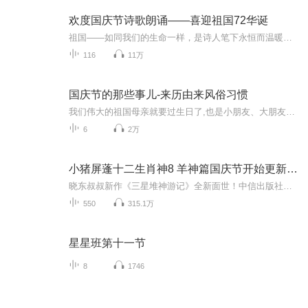
欢度国庆节诗歌朗诵——喜迎祖国72华诞
祖国——如同我们的生命一样，是诗人笔下永恒而温暖的主题。在祖国72周年华诞来临之际，特创建这个诗歌朗诵专辑，诵读经典爱国篇章，和大家一起歌颂祖国，向国庆的献礼！祝愿伟大的祖国繁荣富强，祝愿大家国庆节快乐，度过平安快乐的黄金周假期！
116
11万
国庆节的那些事儿-来历由来风俗习惯
我们伟大的祖国母亲就要过生日了,也是小朋友、大朋友们最喜欢的“国庆小长假”或说“黄金周”还有说”国庆7天乐”的，说法真是不一而足。那么“国庆节”是怎么来的？自古以来国庆节怎么庆贺？新中国国庆节的来历，以及新中国国庆节的庆贺方式又有哪些呢？ ...
6
2万
小猪屏蓬十二生肖神8 羊神篇国庆节开始更新啦！
晓东叔叔新作《三星堆神游记》全新面世！中信出版社出版！京东当当淘宝均有售！点蓝色字收听——《小猪屏蓬爆笑日记2024》《小猪屏蓬爆笑日记2》《小猪屏蓬爆笑日记1》让你笑得喘不上气！《我进故宫当富翁——小猪屏蓬故宫财商笔记》教你成为大富翁！《小...
550
315.1万
星星班第十一节
8
1746