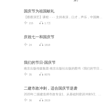
乐）
国庆节为祖国献礼
【蔡蔡演艺】课程﹣-﹣主持表演，口才，声乐，中国舞，民族舞。独特的小舞台，专业的录音棚，每一位同学都能成为优秀的小明星。独特的教学模式，轻松上课，快乐学习！知名主持人，舞蹈家，高级教师任职授课！江南总校：河沟街42号三楼 18545856430江北分校...
215
1.7万
庆祝七一和国庆节
24
1818
我们的节日-国庆节
南京出版传媒集团·南京出版社出版的图书《我们的节日》通过对中国节日文化和节日意义进行深度的挖掘，面向青少年群体构建独具特色的栏目内容，以此丰富春节、元宵节、清明节、端午节、七夕节、中秋节、重阳节等传统节日；六一节、教师节、国庆节等新兴节日的文化内涵和表现形式。促进青少年形成新的节日习俗，提升节日仪式感、认同感。音频作品由金陵朗读者联盟志愿者朗诵，南京音像出版社、金陵图书馆联合制作。
35
8076
二建市政冲刺，适合国庆节逆袭
2020年二级建造师市政专业1、从基础到密训冲刺V2、从精华课程到超压密押V3、0基础同步更新v4、持续更新到2020年考试V5、只要你跟着学让你一次稳拿证V6、渠道超压压题，超压三页纸等独家绝密压题!
36
2619