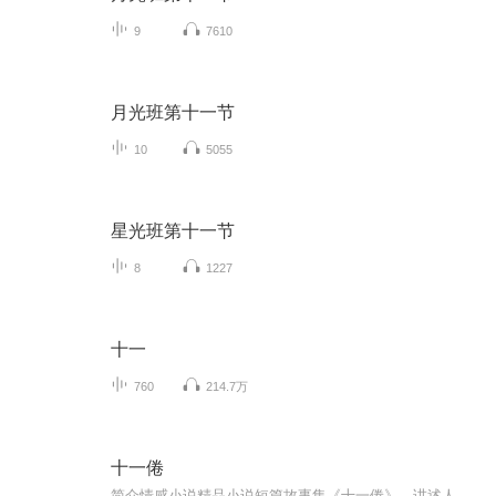
9
7610
月光班第十一节
10
5055
星光班第十一节
8
1227
十一
760
214.7万
十一倦
简介情感小说精品小说短篇故事集《十一倦》，讲述人、神、鬼三界里一则则活色生香的幻魅爱情和命运，人物涉及王侯将相、才子佳人、兽妖精怪、花魅仙神。