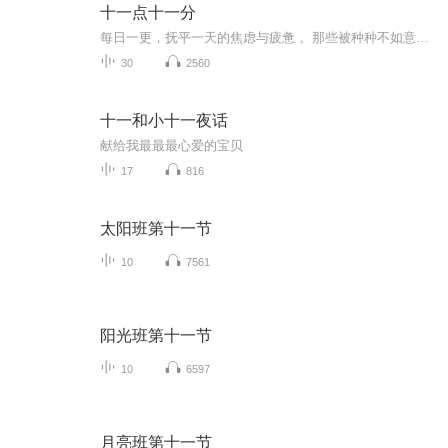
十一点十一分
每日一更，抚平一天的焦虑与疲惫 。那些被种种不如意所掩盖的美好，我们都想带你一起去发现。每晚我们都陪在你身边。“善待自己”，放下防备，找回属于我们的安全感。带着轻盈的心回到当下，安然入睡。
30
2560
十一和小十一夜话
献给我最最最心爱的宝贝
17
816
太阳班第十一节
10
7561
阳光班第十一节
10
6597
月亮班第十一节