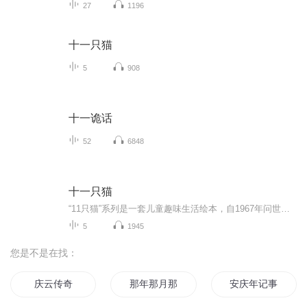
27
1196
十一只猫
5
908
十一诡话
52
6848
十一只猫
“11只猫”系列是一套儿童趣味生活绘本，自1967年问世后屡获大奖，到今天仍是孩子们心中的绘本人气王！作者采用诙谐滑稽、富有悬念的笔调，勾画出11只猫的鲜明形象，他们有一点好奇心、一点小贪心、一点小滑头，却天性善良勇敢。11只猫就像天性纯真的孩子...
5
1945
您是不是在找：
庆云传奇
那年那月那时节
安庆年记事