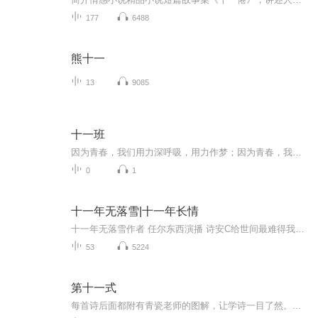
177
6488
熊十一
13
9085
十一班
因为青春，我们用力深呼吸，用力作梦；因为青春，我们约定制造共同的回忆，镶在青春纪念册；因为青春，我们不忘怀旧，在求的海洋里领航，在生活的天空中翱翔，在人生的道路上畅佯，感受多彩的生命，编织人生的梦想。同时青春的长河也流淌着年少的轻狂，充满着风雨坎坷。拜尔娜与十一班合作全新创作单曲《十一班》把对青春的懵懂和向往都融入了这首歌中，哼着歌走入美好未来。...
0
1
十一年无落雪|十一年长情
十一年无落雪作者 任尔东西演播 诗安C给世间最难得我一生狂热 陆嵘峥我一生无悔 入警校青梅竹马十一年长情 那是一堆未寄出去的信甚至连署名都没有陆嵘峥打开其中一封上面的娟秀字迹，赫然写着一句话陆嵘峥同志，今年我真的要放弃你了请大家点赞评论转发支持哦你们的点赞是我进步的动力
53
5224
第十一式
每首诗后面都附有青瓷老师的图解，让学诗一目了然。...