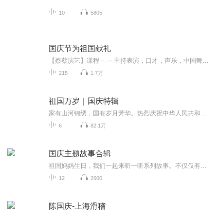
10
5805
国庆节为祖国献礼
【蔡蔡演艺】课程﹣-﹣主持表演，口才，声乐，中国舞，民族舞。独特的小舞台，专业的录音棚，每一位同学都能成为优秀的小明星。独特的教学模式，轻松上课，快乐学习！知名主持人，舞蹈家，高级教师任职授课！江南总校：河沟街42号三楼 18545856430江北分校...
215
1.7万
祖国万岁｜国庆特辑
家有山河锦绣，国有岁月芳华。热烈庆祝中华人民共和国成立73周年！
6
82.1万
国庆主题故事合辑
祖国妈妈生日，我们一起来听一听系列故事。不仅仅有《我的祖国》，还有红军故事，也有关于战争的故事，让大家体会到和平年代的不易。
12
2600
陈国庆-上海滑稽