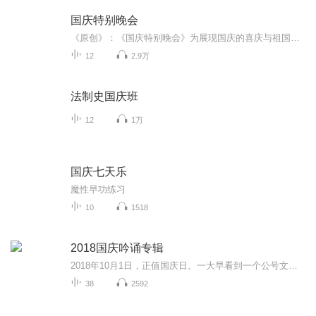
国庆特别晚会
《原创》：《国庆特别晚会》为展现国庆的喜庆与祖国的深情我将以具体的场景切入从清晨升旗的庄严到街头巷尾的欢庆到历史与当下的交融，用优美的笔触传递对祖国的热爱与自豪！用诗歌和情感美文形式，歌颂祖国的繁荣富强，祝人民幸福安康！
12
2.9万
法制史国庆班
12
1万
国庆七天乐
魔性早功练习
10
1518
2018国庆吟诵专辑
2018年10月1日，正值国庆日。一大早看到一个公号文章，正是文天祥的《己卯十月一日至燕越五日罹狴犴有感而赋》。当然，彼十一非当今的十一。不过数字的巧合还是让人感触，今天拿来读一读，体味一番历史英杰的民族情怀，恰也当时。 根据诗题来看，这组诗是写于十月一日至十月五日之间，是文天祥被俘之后所作，这些诗作不仅有凛凛正气，更也能看的到他百端交集的复杂情感。另一首于右任先生的《望大陆》，微信公号有称《望乡》，一句“山之上国之殇”荡气回肠，一并兴起拿来读了一读。仓促间多有瑕疵...
38
2592