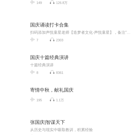
149
126.8万
国庆诵读打卡合集
扫码添加声悦童星老师【造梦者文化-声悦童星】，备注“诵读打卡”报名，已添加好友的，直接发送“诵读打卡”报名，报名成功后进入社群。
7
2303
国庆十篇经典演讲
十篇经典演讲
8
8361
寄情中秋，献礼国庆
195
1.1万
张国庆|智谋天下
从历史与现实中吸取教训，积累经验