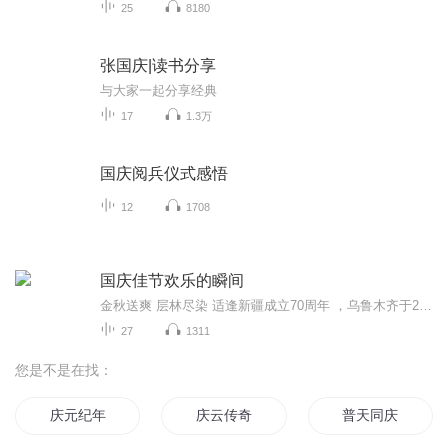
25
8180
张国庆|读书分享
与大家一起分享经典
17
1.3万
国庆阅兵仪式感悟
12
1708
国庆佳节欢乐的瞬间
金秋送爽 层林尽染 适逢新疆成立70周年 ，乌鲁木齐于2025年9月23日迎来党中央和习大大带领的慰问团。新疆各族群众欢欣鼓舞，热烈欢迎。
27
1311
您是不是在找：
庆元纪年
庆云传奇
普天同庆