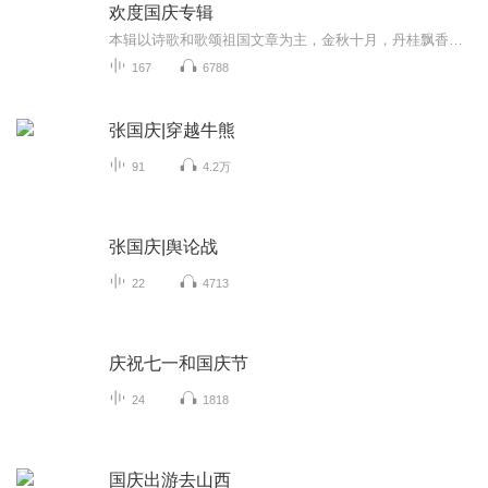
欢度国庆专辑
本辑以诗歌和歌颂祖国文章为主，金秋十月，丹桂飘香，在这个充满丰收喜悦的季节里，我们满怀激动和自豪，迎来了中华人民共和国76周年华诞。这不仅是一个庄重的纪念日，更是全体中华儿女共同欢庆的盛大的节日，承载着深厚的民族情感和历史意义.
167
6788
张国庆|穿越牛熊
91
4.2万
张国庆|舆论战
22
4713
庆祝七一和国庆节
24
1818
国庆出游去山西