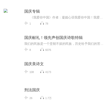
国庆专辑
《我爱你中国》作者：凝嫣心语我爱你中国！我爱你春天蓬勃的秧苗；我爱你秋日金黄的硕果。我爱你中国！我爱你青松气质，我爱你红梅品格！我爱你家乡的甜蔗好像乳汁滋润着我的心窝。我爱你中国，我要把最美的歌儿献给你，我的母亲我的祖国。我爱你中国，我爱...
1
78
国庆献礼！领先声创国庆诗歌特辑
我们的民族是一个坚韧不拔的民族，历史给予我们的苦难都变成了闪着金光的勋章！我们的国家是一个龙腾虎跃的国家，那条巨龙正以不可阻挡之势崛起于神奇的东方！------------------------------------------------值此祖国70周年华诞之际，领先声创以诗歌向祖国献礼！用我们的声音、用我们的热血、用我们的灵魂诵读经典爱国篇章，歌颂我们的祖国！永远繁荣富强！
8
6076
国庆美诗文
108
4173
刑法国庆
26
1.7万