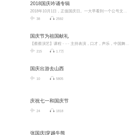
2018国庆吟诵专辑
2018年10月1日，正值国庆日。一大早看到一个公号文章，正是文天祥的《己卯十月一日至燕越五日罹狴犴有感而赋》。当然，彼十一非当今的十一。不过数字的巧合还是让人感触，今天拿来读一读，体味一番历史英杰的民族情怀，恰也当时。 根据诗题来看，这组诗是写于十月一日至十月五日之间，是文天祥被俘之后所作，这些诗作不仅有凛凛正气，更也能看的到他百端交集的复杂情感。另一首于右任先生的《望大陆》，微信公号有称《望乡》，一句“山之上国之殇”荡气回肠，一并兴起拿来读了一读。仓促间多有瑕疵...
38
2592
国庆节为祖国献礼
【蔡蔡演艺】课程﹣-﹣主持表演，口才，声乐，中国舞，民族舞。独特的小舞台，专业的录音棚，每一位同学都能成为优秀的小明星。独特的教学模式，轻松上课，快乐学习！知名主持人，舞蹈家，高级教师任职授课！江南总校：河沟街42号三楼 18545856430江北分校...
215
1.7万
国庆出游去山西
10
5805
庆祝七一和国庆节
24
1818
张国庆|穿越牛熊