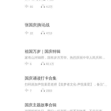
91
4.2万
张国庆|舆论战
22
4713
祖国万岁｜国庆特辑
家有山河锦绣，国有岁月芳华。热烈庆祝中华人民共和国成立73周年！
6
82.1万
国庆诵读打卡合集
扫码添加声悦童星老师【造梦者文化-声悦童星】，备注“诵读打卡”报名，已添加好友的，直接发送“诵读打卡”报名，报名成功后进入社群。
7
2303
国庆主题故事合辑