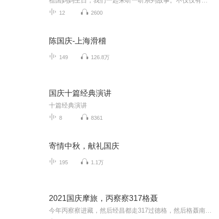
祖国妈妈生日，我们一起来听一听系列故事。不仅仅有《我的祖国》，还有红军故事，也有关于战争的故事，让大家体会到和平年代的不易。
12
2600
陈国庆-上海滑稽
149
126.8万
国庆十篇经典演讲
十篇经典演讲
8
8361
寄情中秋，献礼国庆
195
1.1万
2021国庆摩旅，丙察察317格聂
今年丙察察进藏，然后经昌都走317过德格，然后格聂南线，最后沙溪古镇收尾。