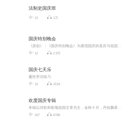
法制史国庆班
12
1万
国庆特别晚会
《原创》：《国庆特别晚会》为展现国庆的喜庆与祖国的深情我将以具体的场景切入从清晨升旗的庄严到街头巷尾的欢庆到历史与当下的交融，用优美的笔触传递对祖国的热爱与自豪！用诗歌和情感美文形式，歌颂祖国的繁荣富强，祝人民幸福安康！
12
2.9万
国庆七天乐
魔性早功练习
10
1518
欢度国庆专辑
本辑以诗歌和歌颂祖国文章为主，金秋十月，丹桂飘香，在这个充满丰收喜悦的季节里，我们满怀激动和自豪，迎来了中华人民共和国76周年华诞。这不仅是一个庄重的纪念日，更是全体中华儿女共同欢庆的盛大的节日，承载着深厚的民族情感和历史意义.
167
6788