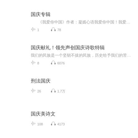
国庆专辑
《我爱你中国》作者：凝嫣心语我爱你中国！我爱你春天蓬勃的秧苗；我爱你秋日金黄的硕果。我爱你中国！我爱你青松气质，我爱你红梅品格！我爱你家乡的甜蔗好像乳汁滋润着我的心窝。我爱你中国，我要把最美的歌儿献给你，我的母亲我的祖国。我爱你中国，我爱...
1
78
国庆献礼！领先声创国庆诗歌特辑
我们的民族是一个坚韧不拔的民族，历史给予我们的苦难都变成了闪着金光的勋章！我们的国家是一个龙腾虎跃的国家，那条巨龙正以不可阻挡之势崛起于神奇的东方！------------------------------------------------值此祖国70周年华诞之际，领先声创以诗歌向祖国献礼！用我们的声音、用我们的热血、用我们的灵魂诵读经典爱国篇章，歌颂我们的祖国！永远繁荣富强！
8
6076
刑法国庆
26
1.7万
国庆美诗文
108
4173