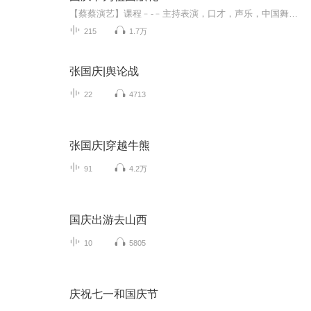
【蔡蔡演艺】课程﹣-﹣主持表演，口才，声乐，中国舞，民族舞。独特的小舞台，专业的录音棚，每一位同学都能成为优秀的小明星。独特的教学模式，轻松上课，快乐学习！知名主持人，舞蹈家，高级教师任职授课！江南总校：河沟街42号三楼 18545856430江北分校...
215
1.7万
张国庆|舆论战
22
4713
张国庆|穿越牛熊
91
4.2万
国庆出游去山西
10
5805
庆祝七一和国庆节