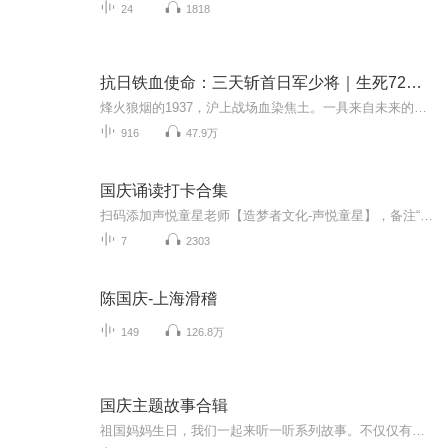
24
1818
抗日铁血使命：三天斩首日军少将｜生死72小时｜高能狙杀
烽火狼烟的1937，沪上战场血染焦土。一具来自未来的钢铁之躯苏醒在残破战壕里，带着能将现代科技熔铸成杀戮利器的神秘传承。当五千溃兵遇上三万日军精锐，弹尽粮绝的他攥紧打空的汉阳造，却从虚空中摸出九二式重机枪的蓝图。有人笑他白日做梦，他转头用土...
916
47.9万
国庆诵读打卡合集
扫码添加声悦童星老师【造梦者文化-声悦童星】，备注“诵读打卡”报名，已添加好友的，直接发送“诵读打卡”报名，报名成功后进入社群。
7
2303
陈国庆-上海滑稽
149
126.8万
国庆主题故事合辑
祖国妈妈生日，我们一起来听一听系列故事。不仅仅有《我的祖国》，还有红军故事，也有关于战争的故事，让大家体会到和平年代的不易。