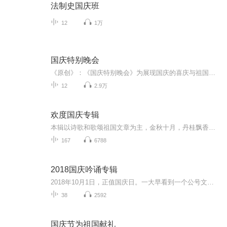
法制史国庆班
12
1万
国庆特别晚会
《原创》：《国庆特别晚会》为展现国庆的喜庆与祖国的深情我将以具体的场景切入从清晨升旗的庄严到街头巷尾的欢庆到历史与当下的交融，用优美的笔触传递对祖国的热爱与自豪！用诗歌和情感美文形式，歌颂祖国的繁荣富强，祝人民幸福安康！
12
2.9万
欢度国庆专辑
本辑以诗歌和歌颂祖国文章为主，金秋十月，丹桂飘香，在这个充满丰收喜悦的季节里，我们满怀激动和自豪，迎来了中华人民共和国76周年华诞。这不仅是一个庄重的纪念日，更是全体中华儿女共同欢庆的盛大的节日，承载着深厚的民族情感和历史意义.
167
6788
2018国庆吟诵专辑
2018年10月1日，正值国庆日。一大早看到一个公号文章，正是文天祥的《己卯十月一日至燕越五日罹狴犴有感而赋》。当然，彼十一非当今的十一。不过数字的巧合还是让人感触，今天拿来读一读，体味一番历史英杰的民族情怀，恰也当时。 根据诗题来看，这组诗是写于十月一日至十月五日之间，是文天祥被俘之后所作，这些诗作不仅有凛凛正气，更也能看的到他百端交集的复杂情感。另一首于右任先生的《望大陆》，微信公号有称《望乡》，一句“山之上国之殇”荡气回肠，一并兴起拿来读了一读。仓促间多有瑕疵...
38
2592
国庆节为祖国献礼