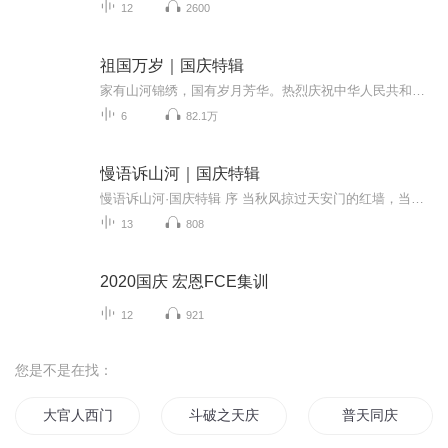
12
2600
祖国万岁｜国庆特辑
家有山河锦绣，国有岁月芳华。热烈庆祝中华人民共和国成立73周年！
6
82.1万
慢语诉山河｜国庆特辑
慢语诉山河·国庆特辑 序 当秋风掠过天安门的红墙，当桂香漫过万里长江的碧波，我总愿慢下脚步，以声为笔，轻轻描摹这山河的模样。 不必追赶喧嚣的潮，也无需堆砌华丽的词——这一辑里，每一段朗诵都是心底的低语：是对着塞北草原的星子说“国泰”，是向着...
13
808
2020国庆 宏恩FCE集训
12
921
您是不是在找：
大官人西门庆
斗破之天庆焰火
普天同庆