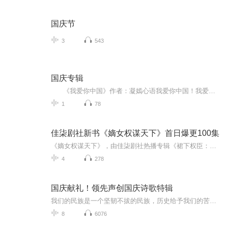
国庆节
3
543
国庆专辑
《我爱你中国》作者：凝嫣心语我爱你中国！我爱你春天蓬勃的秧苗；我爱你秋日金黄的硕果。我爱你中国！我爱你青松气质，我爱你红梅品格！我爱你家乡的甜蔗好像乳汁滋润着我的心窝。我爱你中国，我要把最美的歌儿献给你，我的母亲我的祖国。我爱你中国，我爱...
1
78
佳柒剧社新书《嫡女权谋天下》首日爆更100集
《嫡女权谋天下》，由佳柒剧社热播专辑《裙下权臣：她引摄政王折腰》原班人马打造，重生复仇大女主Vs腹黑霸道摄政王，首日上架就爆更100集，日更10集，已养肥，大家可以畅快淋漓的收听，然后默默的贡献好评和月票哦，哈哈哈
4
278
国庆献礼！领先声创国庆诗歌特辑
我们的民族是一个坚韧不拔的民族，历史给予我们的苦难都变成了闪着金光的勋章！我们的国家是一个龙腾虎跃的国家，那条巨龙正以不可阻挡之势崛起于神奇的东方！------------------------------------------------值此祖国70周年华诞之际，领先声创以诗歌向祖国献礼！用我们的声音、用我们的热血、用我们的灵魂诵读经典爱国篇章，歌颂我们的祖国！永远繁荣富强！
8
6076