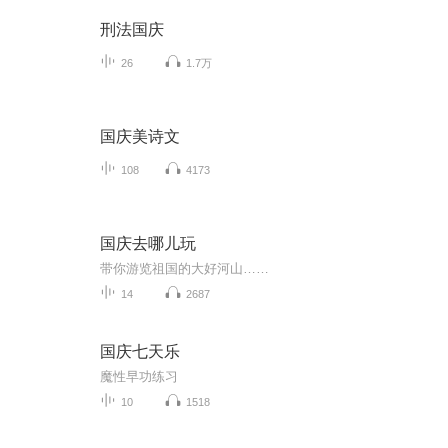
刑法国庆
26
1.7万
国庆美诗文
108
4173
国庆去哪儿玩
带你游览祖国的大好河山……
14
2687
国庆七天乐
魔性早功练习
10
1518