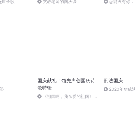
盛世长歌
支教老师的国庆课
怎能没有你，
国庆献礼！领先声创国庆诗
刑法国庆
歌特辑
国》
2020年华
刑法陈 (26)
《祖国啊，我亲爱的祖国》温
婉