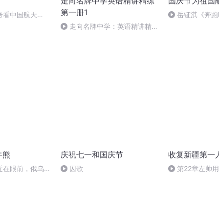
走向名牌中学英语精讲精练
国庆节为祖国
第一册1
号看中国航天
岳钲淇《奔跑
走向名牌中学：英语精讲精练
第一册 4 Unit 56
牛熊
庆祝七一和国庆节
收复新疆第一
近在眼前，俄乌冲
囚歌
第22章左帅
，将会如何发展？
胆练技艺