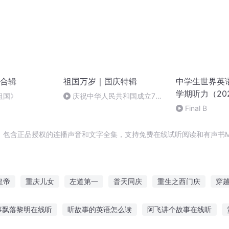
合辑
祖国万岁｜国庆特辑
中学生世界英
学期听力（20
祖国》
庆祝中华人民共和国成立73
周年 天安门广场举行升国旗仪式
Final B
，包含正品授权的连播声音和文字全集，支持免费在线试听阅读和有声书M
皇帝
重庆儿女
左道第一
普天同庆
重生之西门庆
穿
大庆皇太子
庆云传奇
异能重生西门庆
衡之武道
奇衡之子
事飘落黎明在线听
听故事的英语怎么读
阿飞讲个故事在线听