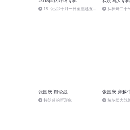
2018国庆吟诵专辑
欢度国庆专辑
18《己卯十月一日至燕越五
从神舟二十
日罹狴犴有感而赋》组律18首
的“隐形实力”
文天祥 自由吟诵
张国庆|舆论战
张国庆|穿越
特朗普的新形象
赫尔松大战
突的关键之战