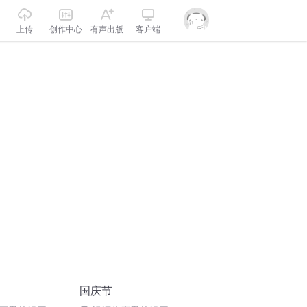
上传
创作中心
有声出版
客户端
国庆节