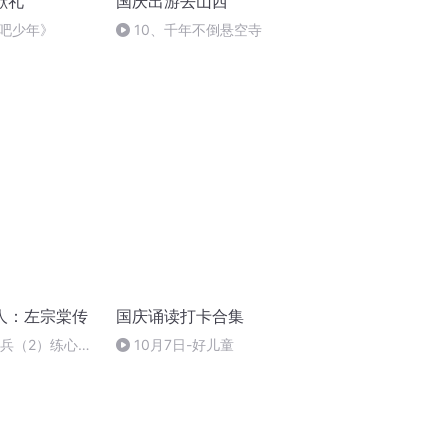
献礼
国庆出游去山西
吧少年》
10、千年不倒悬空寺
人：左宗棠传
国庆诵读打卡合集
用兵（2）练心练
10月7日-好儿童