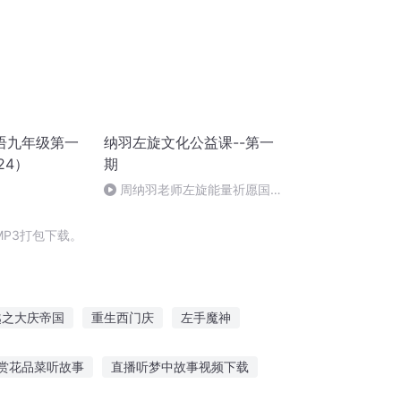
语九年级第一
纳羽左旋文化公益课--第一
24）
期
周纳羽老师左旋能量祈愿国泰
民安
P3打包下载。
越之大庆帝国
重生西门庆
左手魔神
大庆第一恶
安庆年记事
万界天衡
赏花品菜听故事
直播听梦中故事视频下载