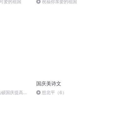
可爱的祖国
祝福你亲爱的祖国
国庆美诗文
成法硕国庆提高班
想北平（6）