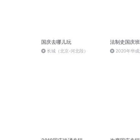
国庆去哪儿玩
法制史国庆班
长城（北京-河北段）
2020年华
法制史马志冰 (1