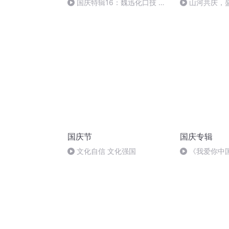
国庆特辑16：魏迅化口技 二
山河共庆，
胡 东方红+一般唱法和原生态
国庆节
国庆专辑
文化自信 文化强国
《我爱你中