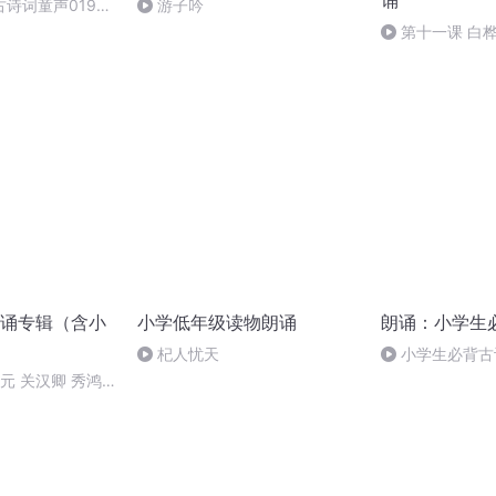
诵
诗词童声019宿
游子吟
第十一课 白
诵专辑（含小
小学低年级读物朗诵
朗诵：小学生
杞人忧天
小学生必背古
目）-67-虹云-
 元 关汉卿 秀鸿
清照