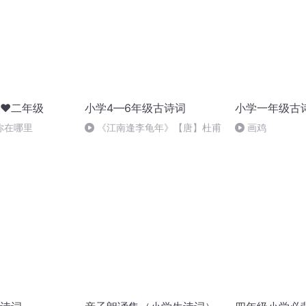
♥二年级
小学4—6年级古诗词
小学一年级古
你在哪里
《江南逢李龟年》【唐】杜甫
画鸡