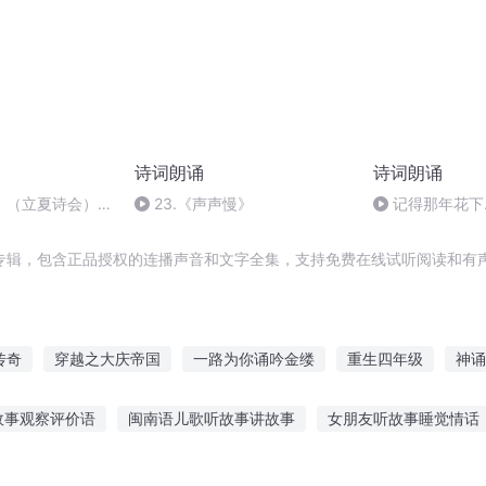
诗词朗诵
诗词朗诵
】（立夏诗会）
23.《声声慢》
记得那年花下
宋 • 陆游）
专辑，包含正品授权的连播声音和文字全集，支持免费在线试听阅读和有声
传奇
穿越之大庆帝国
一路为你诵吟金缕
重生四年级
神诵
乾坤
彬彬男朗朗女
我的魔女小诗诗
天道吟诵者
清风朗月
故事观察评价语
闽南语儿歌听故事讲故事
女朋友听故事睡觉情话
故事的习惯
光头强听别人讲故事
故事小马宝莉故事在线听
幼