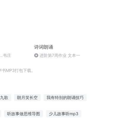
诗词朗诵
…韦庄
进阶第7周作业 文本一
书MP3打包下载。
九歌
朗月笑长空
我有特别的朗诵技巧
路过的人生元朗
大庆皇太子
听故事做思维导图
少儿故事听mp3
儿听哪些故事好
听儿童故事下载什么软件