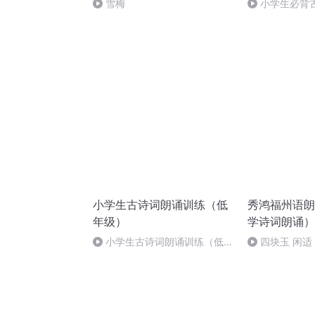
雪梅
小学生必背古
新市徐公店3
小学生古诗词朗诵训练（低
秀鸿福州语朗
年级）
学诗词朗诵）
小学生古诗词朗诵训练（低年
四块玉 闲适
级）《忆江南》唐 白居易
诵