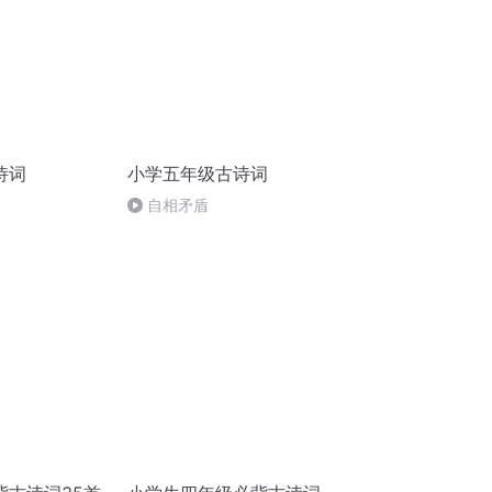
诗词
小学五年级古诗词
自相矛盾