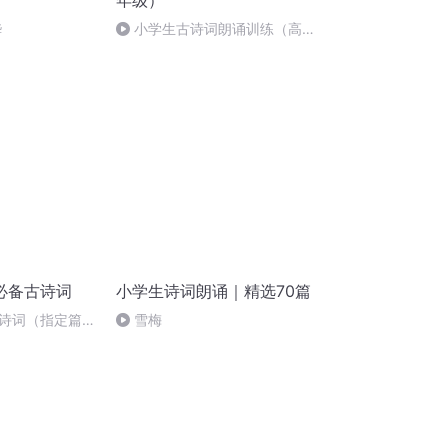
年级）
桦
小学生古诗词朗诵训练（高年
级）《过故人庄》 唐 孟浩然
必备古诗词
小学生诗词朗诵｜精选70篇
诗词（指定篇
雪梅
夏日绝句 南宋 李