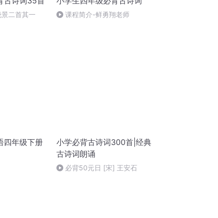
背古诗词35首
小学生四年级必背古诗词
晓景二首其一
课程简介-鲜勇翔老师
语四年级下册
小学必背古诗词300首|经典
古诗词朗诵
必背50元日 [宋] 王安石