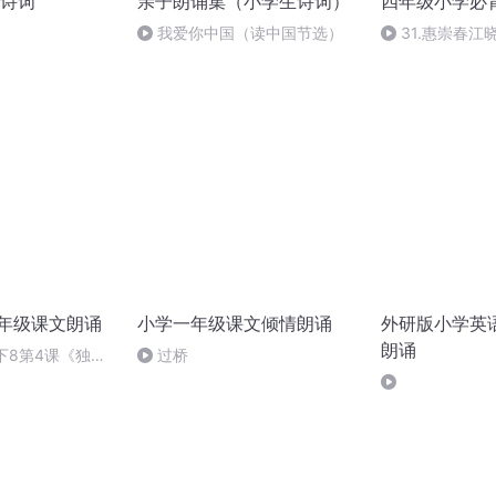
诗词
亲子朗诵集（小学生诗词）
四年级小学必
我爱你中国（读中国节选）
31.惠崇春江
6年级课文朗诵
小学一年级课文倾情朗诵
外研版小学英
朗诵
级下8第4课《独角
过桥