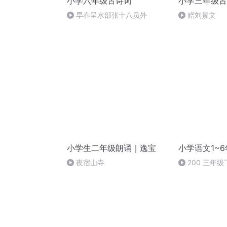
小学六年级古诗词
小学三年级古
早春呈水部张十八员外
赠刘景文
小学生二年级朗诵｜逸宝
小学语文1~
夜宿山寺
200 三年
仙》