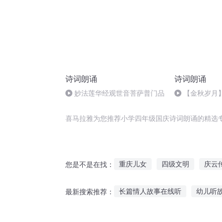
诗词朗诵
诗词朗诵
妙法莲华经观世音菩萨普门品
【金秋岁月
《幽居初夏》（
喜马拉雅为您推荐小学四年级国庆诗词朗诵的精选
重庆儿女
四级文明
庆云
您是不是在找：
新德尔朗
诗与诗语
朗朗
长篇情人故事在线听
幼儿听
最新搜索推荐：
重生之朗朗星空
月吟诵魔传
形容听故事入迷的词语
有听