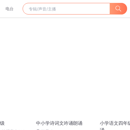
电台
级
中小学诗词文吟诵朗诵
小学语文四年