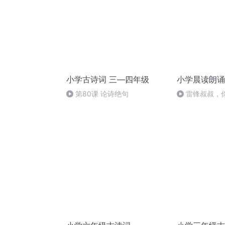
小学古诗词 三—四年级
小学晨读朗诵
第80课 论诗绝句
雷锋叔叔，