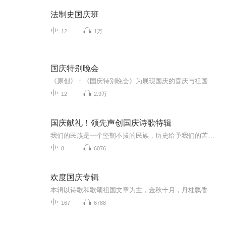
法制史国庆班
12
1万
国庆特别晚会
《原创》：《国庆特别晚会》为展现国庆的喜庆与祖国的深情我将以具体的场景切入从清晨升旗的庄严到街头巷尾的欢庆到历史与当下的交融，用优美的笔触传递对祖国的热爱与自豪！用诗歌和情感美文形式，歌颂祖国的繁荣富强，祝人民幸福安康！
12
2.9万
国庆献礼！领先声创国庆诗歌特辑
我们的民族是一个坚韧不拔的民族，历史给予我们的苦难都变成了闪着金光的勋章！我们的国家是一个龙腾虎跃的国家，那条巨龙正以不可阻挡之势崛起于神奇的东方！------------------------------------------------值此祖国70周年华诞之际，领先声创以诗歌向祖国献礼！用我们的声音、用我们的热血、用我们的灵魂诵读经典爱国篇章，歌颂我们的祖国！永远繁荣富强！
8
6076
欢度国庆专辑
本辑以诗歌和歌颂祖国文章为主，金秋十月，丹桂飘香，在这个充满丰收喜悦的季节里，我们满怀激动和自豪，迎来了中华人民共和国76周年华诞。这不仅是一个庄重的纪念日，更是全体中华儿女共同欢庆的盛大的节日，承载着深厚的民族情感和历史意义.
167
6788