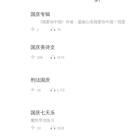
乐）
国庆专辑
《我爱你中国》作者：凝嫣心语我爱你中国！我爱你春天蓬勃的秧苗；我爱你秋日金黄的硕果。我爱你中国！我爱你青松气质，我爱你红梅品格！我爱你家乡的甜蔗好像乳汁滋润着我的心窝。我爱你中国，我要把最美的歌儿献给你，我的母亲我的祖国。我爱你中国，我爱...
1
78
国庆美诗文
108
4173
刑法国庆
26
1.7万
国庆七天乐
魔性早功练习
10
1518