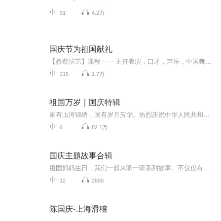
91
4.2万
国庆节为祖国献礼
【蔡蔡演艺】课程﹣-﹣主持表演，口才，声乐，中国舞，民族舞。独特的小舞台，专业的录音棚，每一位同学都能成为优秀的小明星。独特的教学模式，轻松上课，快乐学习！知名主持人，舞蹈家，高级教师任职授课！江南总校：河沟街42号三楼 18545856430江北分校...
215
1.7万
祖国万岁｜国庆特辑
家有山河锦绣，国有岁月芳华。热烈庆祝中华人民共和国成立73周年！
6
82.1万
国庆主题故事合辑
祖国妈妈生日，我们一起来听一听系列故事。不仅仅有《我的祖国》，还有红军故事，也有关于战争的故事，让大家体会到和平年代的不易。
12
2600
陈国庆-上海滑稽