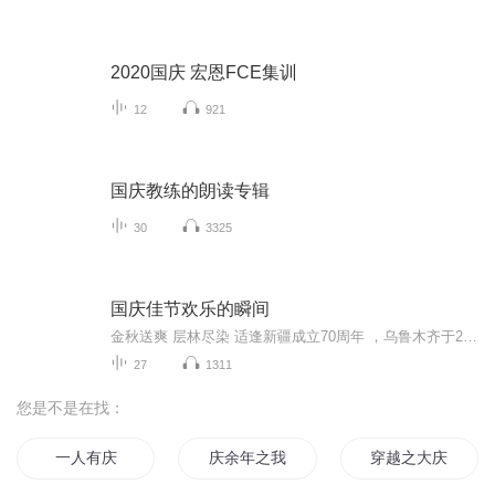
2020国庆 宏恩FCE集训
12
921
国庆教练的朗读专辑
30
3325
国庆佳节欢乐的瞬间
金秋送爽 层林尽染 适逢新疆成立70周年 ，乌鲁木齐于2025年9月23日迎来党中央和习大大带领的慰问团。新疆各族群众欢欣鼓舞，热烈欢迎。
27
1311
您是不是在找：
一人有庆
庆余年之我叫王启年
穿越之大庆帝国