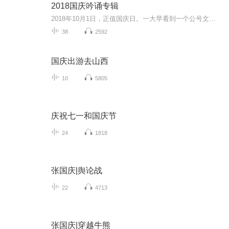
2018国庆吟诵专辑
2018年10月1日，正值国庆日。一大早看到一个公号文章，正是文天祥的《己卯十月一日至燕越五日罹狴犴有感而赋》。当然，彼十一非当今的十一。不过数字的巧合还是让人感触，今天拿来读一读，体味一番历史英杰的民族情怀，恰也当时。 根据诗题来看，这组诗是写于十月一日至十月五日之间，是文天祥被俘之后所作，这些诗作不仅有凛凛正气，更也能看的到他百端交集的复杂情感。另一首于右任先生的《望大陆》，微信公号有称《望乡》，一句“山之上国之殇”荡气回肠，一并兴起拿来读了一读。仓促间多有瑕疵...
38
2592
国庆出游去山西
10
5805
庆祝七一和国庆节
24
1818
张国庆|舆论战
22
4713
张国庆|穿越牛熊