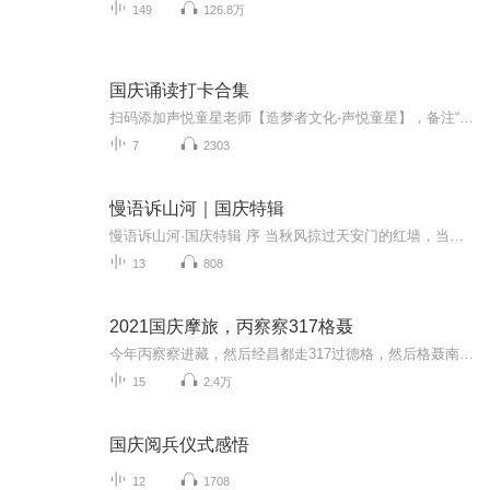
149
126.8万
国庆诵读打卡合集
扫码添加声悦童星老师【造梦者文化-声悦童星】，备注“诵读打卡”报名，已添加好友的，直接发送“诵读打卡”报名，报名成功后进入社群。
7
2303
慢语诉山河｜国庆特辑
慢语诉山河·国庆特辑 序 当秋风掠过天安门的红墙，当桂香漫过万里长江的碧波，我总愿慢下脚步，以声为笔，轻轻描摹这山河的模样。 不必追赶喧嚣的潮，也无需堆砌华丽的词——这一辑里，每一段朗诵都是心底的低语：是对着塞北草原的星子说“国泰”，是向着...
13
808
2021国庆摩旅，丙察察317格聂
今年丙察察进藏，然后经昌都走317过德格，然后格聂南线，最后沙溪古镇收尾。
15
2.4万
国庆阅兵仪式感悟
12
1708