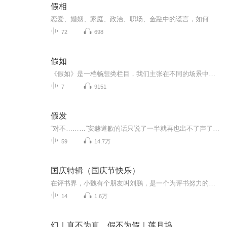
假相
恋爱、婚姻、家庭、政治、职场、金融中的谎言，如何应对失真、背叛、猜疑和欺骗……
72
698
假如
《假如》是一档畅想类栏目，我们主张在不同的场景中大胆畅想，体验不一样的人生处境，正所谓：“一切都是小事，你不开心就是大事”，本栏目专注提供正向情绪价值，大胆想象，快乐至上。每一位听众都是探险家，每一次播放都是一次引发思考的启程。我们相信...
7
9151
假发
“对不………”安赫道歉的话只说了一半就再也出不了声了，愣了好一会儿才又补了一句，“帅哥你……假发掉了.”
59
14.7万
国庆特辑（国庆节快乐）
在评书界，小魏有个朋友叫刘鹏，是一个为评书努力的小伙子。在2021年国庆期间，他想弄个特辑，便烦劳我给他录个爱国题材的评书小段儿。这种事情，不是特殊情况，小魏一般不会拒绝，也就给其录了一个《鲁迅踢鬼》，等他传完，我再传到我的专辑里。另外，小...
14
1.6万
幻｜真不为真，假不为假｜莲月坞