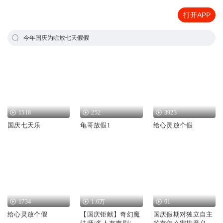
打开APP
今年国庆为啥放七天假假
1518
252
3923
国庆七天乐
龟哥放假1
给心灵放个假
1734
1.6万
61
给心灵放个假
【国庆钜献】奇幻魔
国庆假期对独立自主