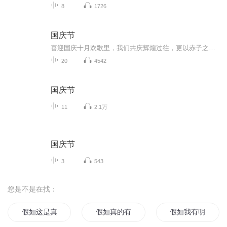
8
1726
国庆节
喜迎国庆十月欢歌里，我们共庆辉煌过往，更以赤子之心，向未来书写滚烫的誓言——这盛世，值得我们以热爱相拥。
20
4542
国庆节
11
2.1万
国庆节
3
543
您是不是在找：
假如这是真的
假如真的有系统
假如我有明天