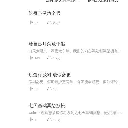
法师/多人有声剧/国
的有怎么安排意义
庆爆更七天乐
给身心灵放个假
67
2507
给自己耳朵放个假
白天太嘈杂，深夜太宁静。我们的内心深处都渴望拥有只属于自己的温馨港湾，累的时候就停泊一下，喝几口香茗，会几个好友。呆够了就扬帆起航，怀揣着梦想上路，心无旁骛游遍内心的诗和远方。我愿意做你温馨的港湾，那么你愿意在我这里停留下，哪怕一分钟也好。
103
1.9万
玩蛋仔派对 放假必更
假期必更，假期最少更两集，有可能会断更，假如评论多，月票多，听的多的话，最多一天更四集，更的必须得是假期，不过有没有好心人来给个好评？三星也行，现在我23的订阅量，一个评论都没有
81
1万
七天基础冥想放松
wake正念冥想放松练习系列之七天基础冥想。{已完结} 如何让繁忙的生活也能充满着乐趣？那就需要我们停下来，休息片刻，在这片刻中，回味一路走来时所经历的努力与成就，让精神集中，回到当下的时刻，放下一起，充分享受当下的安逸，然后才会为以后的路充满电，充满正能量。暂时的停歇会让你更加精力充沛。习练周期：每天习练或根据自身情况习练。适用人群：所有人群。注意事项：①尽量不在冥想前进食，因为这会影响你集中精力状态。②选择清静、安全、没有污染和打扰的环境下练习，易于进入冥想状态。③选择一个固定的时间——清晨和傍晚比较理想。
7
1.9万