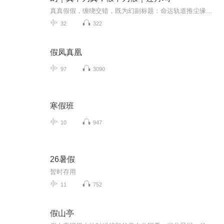
真真假假，缠绕交错，既为幻副标题：命运轨道推尘缘，缘分相接意永恒 几百年前，幻星面临险境。 那最后一战，是一少年突出层层绝境，用自身为代价，拯救幻星于水火、黑暗之中。此战过后，那少年也消失在世人视野中，但这幻星上却多了一颗＂命轨树＂。 几...
32
322
假凤真凰
97
3090
寒假班
10
947
26暑假
暂时存用
11
752
假山亭