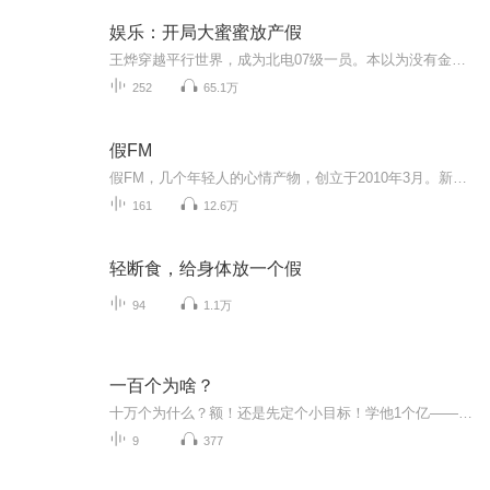
娱乐：开局大蜜蜜放产假
王烨穿越平行世界，成为北电07级一员。本以为没有金手指、没系统，就在毕业这一天，竟绑定了多子多福系统！与此同时，王烨也接到大幂幂的电话，让他客串一个角色……于是，王烨演一部影视剧，为了抽取角色技能，只好与女明星恋爱！大幂幂：“混蛋啊！”热...
252
65.1万
假FM
假FM，几个年轻人的心情产物，创立于2010年3月。新浪微博: 假电台 / 微信公众号: jiadiantai
161
12.6万
轻断食，给身体放一个假
94
1.1万
一百个为啥？
十万个为什么？额！还是先定个小目标！学他1个亿——啊不，100个吧！！！
9
377