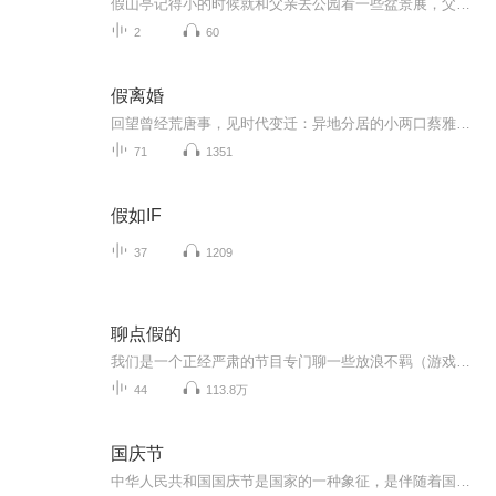
假山亭记得小的时候就和父亲去公园看一些盆景展，父亲买一些盆景材料回来自己搭建，我在一旁好奇地看着这些假山、松树和亭子，再铺上石子放点水，一个微缩的景观就展现出来了，至今那种场景画面还记忆犹新。这是一种人文情怀的诉求，天人合一思想的体现，...
2
60
假离婚
回望曾经荒唐事，见时代变迁：异地分居的小两口蔡雅健、曹靖明因为追购房大潮，要在广平市购买第二套住房，然而由于购房令的颁布，二人不得不“假离婚”以实现买房的愿望。但他们复婚的过程却一波三折，上演了一出出闹剧与悲喜剧。
71
1351
假如IF
37
1209
聊点假的
我们是一个正经严肃的节目专门聊一些放浪不羁（游戏、动漫和AI）的话题，希望我们可爱的主持人和嘉宾们给你们带来快乐。播放平台：每周在喜马拉雅、小宇宙、苹果Podcast、 QQ音乐等平台同步更新听友群vx: aitofu
44
113.8万
国庆节
中华人民共和国国庆节是国家的一种象征，是伴随着国家的出现而出现的。让我们用诗歌朗诵歌颂祖国的繁荣富强，国泰民安。