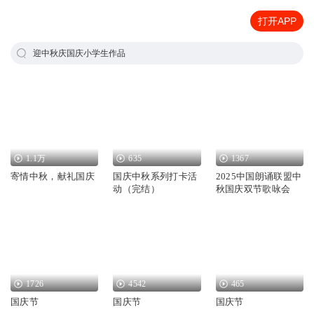
打开APP
迎中秋庆国庆小学生作品
1.1万
635
1367
寄情中秋，献礼国庆
国庆中秋系列打卡活
2025中国朗诵联盟中
动（完结）
秋国庆双节歌咏会
1726
4542
465
国庆节
国庆节
国庆节