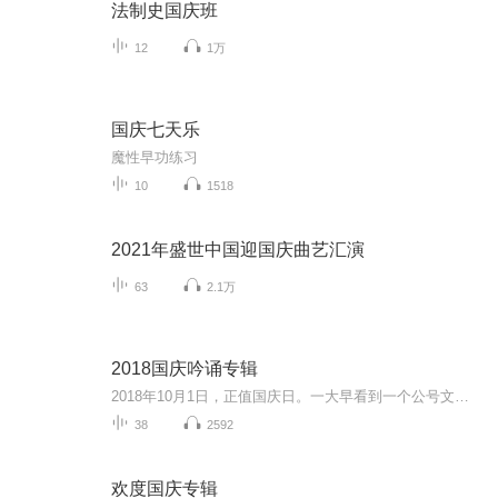
法制史国庆班
12
1万
国庆七天乐
魔性早功练习
10
1518
2021年盛世中国迎国庆曲艺汇演
63
2.1万
2018国庆吟诵专辑
2018年10月1日，正值国庆日。一大早看到一个公号文章，正是文天祥的《己卯十月一日至燕越五日罹狴犴有感而赋》。当然，彼十一非当今的十一。不过数字的巧合还是让人感触，今天拿来读一读，体味一番历史英杰的民族情怀，恰也当时。 根据诗题来看，这组诗是写于十月一日至十月五日之间，是文天祥被俘之后所作，这些诗作不仅有凛凛正气，更也能看的到他百端交集的复杂情感。另一首于右任先生的《望大陆》，微信公号有称《望乡》，一句“山之上国之殇”荡气回肠，一并兴起拿来读了一读。仓促间多有瑕疵...
38
2592
欢度国庆专辑