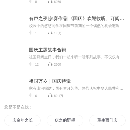
8
6076
有声之夜|参赛作品|《国庆》欢迎收听、订阅、互动
校园中的悠悠同学在国庆节前期的一个偶然的机会邂逅了穿越而来的小烈士“小萝卜头”，通过与其交谈，深深的激发了自己的爱国主义情怀...爱国主义是一面具有最大号召力的旗帜，是中华民族的优良传统。我们今天的美好幸福生活来之不易，是老一辈先烈的艰苦奋...
1
1.6万
国庆主题故事合辑
祖国妈妈生日，我们一起来听一听系列故事。不仅仅有《我的祖国》，还有红军故事，也有关于战争的故事，让大家体会到和平年代的不易。
12
2600
祖国万岁｜国庆特辑
家有山河锦绣，国有岁月芳华。热烈庆祝中华人民共和国成立73周年！
6
82.1万
您是不是在找：
庆余年之长歌行
庆之的野望
重生西门庆