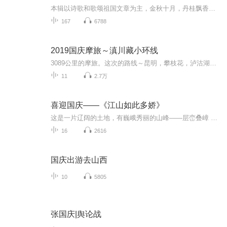
本辑以诗歌和歌颂祖国文章为主，金秋十月，丹桂飘香，在这个充满丰收喜悦的季节里，我们满怀激动和自豪，迎来了中华人民共和国76周年华诞。这不仅是一个庄重的纪念日，更是全体中华儿女共同欢庆的盛大的节日，承载着深厚的民族情感和历史意义.
167
6788
2019国庆摩旅～滇川藏小环线
3089公里的摩旅。这次的路线～昆明，攀枝花，泸沽湖，香格里拉，乡城，理塘，芒康，德钦，丙中洛，大理，昆明。
11
2.7万
喜迎国庆——《江山如此多娇》
这是一片辽阔的土地，有巍峨秀丽的山峰——层峦叠嶂 ；这是一片广袤的土地，有奔流不息的江河——百折不回 ；这是一片富饶的土地，有波涛澎湃的大海——深邃无垠； 这是一片神奇的土地，千年运河、万里长城 。江山如此多娇，文明如此灿烂！这是我的祖国，瞰祖国大好河山，品中华人文之美！
16
2616
国庆出游去山西
10
5805
张国庆|舆论战