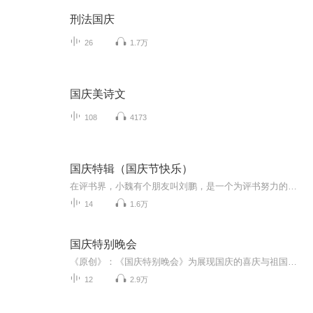
刑法国庆
26
1.7万
国庆美诗文
108
4173
国庆特辑（国庆节快乐）
在评书界，小魏有个朋友叫刘鹏，是一个为评书努力的小伙子。在2021年国庆期间，他想弄个特辑，便烦劳我给他录个爱国题材的评书小段儿。这种事情，不是特殊情况，小魏一般不会拒绝，也就给其录了一个《鲁迅踢鬼》，等他传完，我再传到我的专辑里。另外，小...
14
1.6万
国庆特别晚会
《原创》：《国庆特别晚会》为展现国庆的喜庆与祖国的深情我将以具体的场景切入从清晨升旗的庄严到街头巷尾的欢庆到历史与当下的交融，用优美的笔触传递对祖国的热爱与自豪！用诗歌和情感美文形式，歌颂祖国的繁荣富强，祝人民幸福安康！
12
2.9万