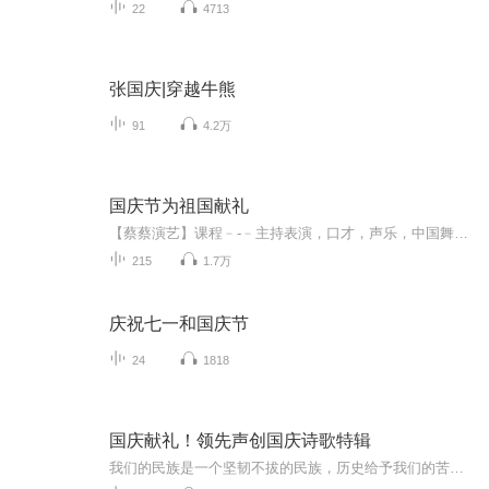
22
4713
张国庆|穿越牛熊
91
4.2万
国庆节为祖国献礼
【蔡蔡演艺】课程﹣-﹣主持表演，口才，声乐，中国舞，民族舞。独特的小舞台，专业的录音棚，每一位同学都能成为优秀的小明星。独特的教学模式，轻松上课，快乐学习！知名主持人，舞蹈家，高级教师任职授课！江南总校：河沟街42号三楼 18545856430江北分校...
215
1.7万
庆祝七一和国庆节
24
1818
国庆献礼！领先声创国庆诗歌特辑
我们的民族是一个坚韧不拔的民族，历史给予我们的苦难都变成了闪着金光的勋章！我们的国家是一个龙腾虎跃的国家，那条巨龙正以不可阻挡之势崛起于神奇的东方！------------------------------------------------值此祖国70周年华诞之际，领先声创以诗歌向祖国献礼！用我们的声音、用我们的热血、用我们的灵魂诵读经典爱国篇章，歌颂我们的祖国！永远繁荣富强！