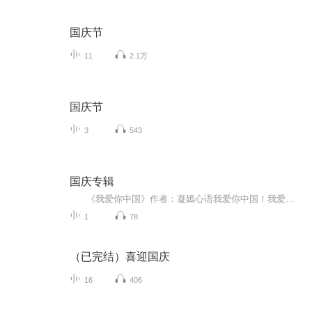
国庆节
11
2.1万
国庆节
3
543
国庆专辑
《我爱你中国》作者：凝嫣心语我爱你中国！我爱你春天蓬勃的秧苗；我爱你秋日金黄的硕果。我爱你中国！我爱你青松气质，我爱你红梅品格！我爱你家乡的甜蔗好像乳汁滋润着我的心窝。我爱你中国，我要把最美的歌儿献给你，我的母亲我的祖国。我爱你中国，我爱...
1
78
（已完结）喜迎国庆
16
406