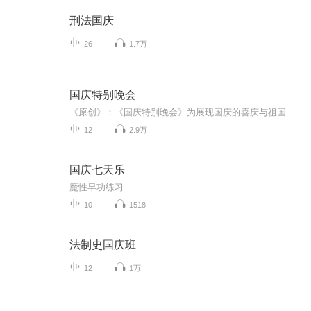
刑法国庆
26
1.7万
国庆特别晚会
《原创》：《国庆特别晚会》为展现国庆的喜庆与祖国的深情我将以具体的场景切入从清晨升旗的庄严到街头巷尾的欢庆到历史与当下的交融，用优美的笔触传递对祖国的热爱与自豪！用诗歌和情感美文形式，歌颂祖国的繁荣富强，祝人民幸福安康！
12
2.9万
国庆七天乐
魔性早功练习
10
1518
法制史国庆班
12
1万