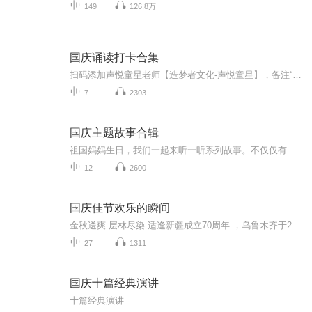
149
126.8万
国庆诵读打卡合集
扫码添加声悦童星老师【造梦者文化-声悦童星】，备注“诵读打卡”报名，已添加好友的，直接发送“诵读打卡”报名，报名成功后进入社群。
7
2303
国庆主题故事合辑
祖国妈妈生日，我们一起来听一听系列故事。不仅仅有《我的祖国》，还有红军故事，也有关于战争的故事，让大家体会到和平年代的不易。
12
2600
国庆佳节欢乐的瞬间
金秋送爽 层林尽染 适逢新疆成立70周年 ，乌鲁木齐于2025年9月23日迎来党中央和习大大带领的慰问团。新疆各族群众欢欣鼓舞，热烈欢迎。
27
1311
国庆十篇经典演讲
十篇经典演讲