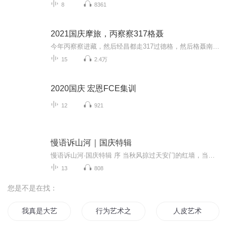
8
8361
2021国庆摩旅，丙察察317格聂
今年丙察察进藏，然后经昌都走317过德格，然后格聂南线，最后沙溪古镇收尾。
15
2.4万
2020国庆 宏恩FCE集训
12
921
慢语诉山河｜国庆特辑
慢语诉山河·国庆特辑 序 当秋风掠过天安门的红墙，当桂香漫过万里长江的碧波，我总愿慢下脚步，以声为笔，轻轻描摹这山河的模样。 不必追赶喧嚣的潮，也无需堆砌华丽的词——这一辑里，每一段朗诵都是心底的低语：是对着塞北草原的星子说“国泰”，是向着...
13
808
您是不是在找：
我真是大艺术家
行为艺术之艺术人生
人皮艺术