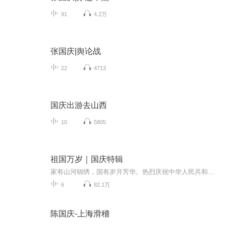
91
4.2万
张国庆|舆论战
22
4713
国庆出游去山西
10
5805
祖国万岁｜国庆特辑
家有山河锦绣，国有岁月芳华。热烈庆祝中华人民共和国成立73周年！
6
82.1万
陈国庆-上海滑稽