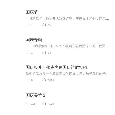
国庆节
十月欢歌里，我们共庆辉煌过往，更以赤子之心，向未来书写滚烫的誓言——这盛世，值得我们以热爱相拥。
10
465
国庆专辑
《我爱你中国》作者：凝嫣心语我爱你中国！我爱你春天蓬勃的秧苗；我爱你秋日金黄的硕果。我爱你中国！我爱你青松气质，我爱你红梅品格！我爱你家乡的甜蔗好像乳汁滋润着我的心窝。我爱你中国，我要把最美的歌儿献给你，我的母亲我的祖国。我爱你中国，我爱...
1
78
国庆献礼！领先声创国庆诗歌特辑
我们的民族是一个坚韧不拔的民族，历史给予我们的苦难都变成了闪着金光的勋章！我们的国家是一个龙腾虎跃的国家，那条巨龙正以不可阻挡之势崛起于神奇的东方！------------------------------------------------值此祖国70周年华诞之际，领先声创以诗歌向祖国献礼！用我们的声音、用我们的热血、用我们的灵魂诵读经典爱国篇章，歌颂我们的祖国！永远繁荣富强！
8
6076
国庆美诗文
108
4173