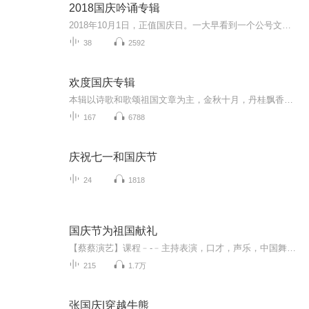
2018国庆吟诵专辑
2018年10月1日，正值国庆日。一大早看到一个公号文章，正是文天祥的《己卯十月一日至燕越五日罹狴犴有感而赋》。当然，彼十一非当今的十一。不过数字的巧合还是让人感触，今天拿来读一读，体味一番历史英杰的民族情怀，恰也当时。 根据诗题来看，这组诗是写于十月一日至十月五日之间，是文天祥被俘之后所作，这些诗作不仅有凛凛正气，更也能看的到他百端交集的复杂情感。另一首于右任先生的《望大陆》，微信公号有称《望乡》，一句“山之上国之殇”荡气回肠，一并兴起拿来读了一读。仓促间多有瑕疵...
38
2592
欢度国庆专辑
本辑以诗歌和歌颂祖国文章为主，金秋十月，丹桂飘香，在这个充满丰收喜悦的季节里，我们满怀激动和自豪，迎来了中华人民共和国76周年华诞。这不仅是一个庄重的纪念日，更是全体中华儿女共同欢庆的盛大的节日，承载着深厚的民族情感和历史意义.
167
6788
庆祝七一和国庆节
24
1818
国庆节为祖国献礼
【蔡蔡演艺】课程﹣-﹣主持表演，口才，声乐，中国舞，民族舞。独特的小舞台，专业的录音棚，每一位同学都能成为优秀的小明星。独特的教学模式，轻松上课，快乐学习！知名主持人，舞蹈家，高级教师任职授课！江南总校：河沟街42号三楼 18545856430江北分校...
215
1.7万
张国庆|穿越牛熊