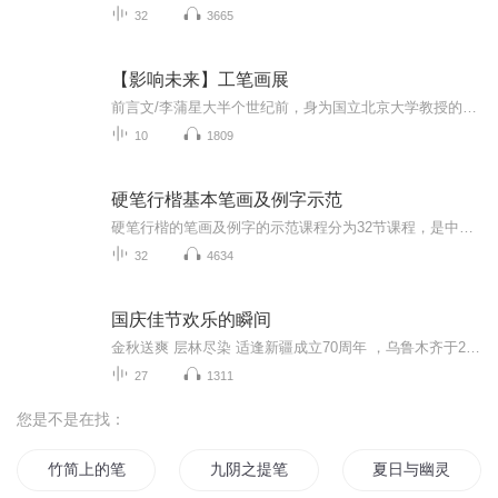
32
3665
【影响未来】工笔画展
前言文/李蒲星大半个世纪前，身为国立北京大学教授的胡适之先生语重心长地诫勉热血沸腾的青年学子：你争得一个自己的自由，就是争得一分国家的自由。三十多年前，吾师高尔泰先生大声疾呼：美是自由的象征。如是之故，对艺术家而言，你的作品有一点点新意，就是为自己争得些微自由的证据。点点新意的积累，渐渐形成独立特行的自我，就此成为自由的艺术家，你的创造就能唤醒社会的美感。最广义的中国画，不仅是中国文明的组成部分，更是民族文明的浓缩和象征。所以，中国画的终极价值与中国文明价...
10
1809
硬笔行楷基本笔画及例字示范
硬笔行楷的笔画及例字的示范课程分为32节课程，是中国汉字行楷书法依笔画训练的系统课程。在对笔画完整并系统归类的基础上，此课程阴阳心法的笔法呈现每一个字的书写过程，并配以定位线定位字形结构方法的演示。学习者可以结合范字练习，是系统学习书法的...
32
4634
国庆佳节欢乐的瞬间
金秋送爽 层林尽染 适逢新疆成立70周年 ，乌鲁木齐于2025年9月23日迎来党中央和习大大带领的慰问团。新疆各族群众欢欣鼓舞，热烈欢迎。
27
1311
您是不是在找：
竹简上的笔迹
九阴之提笔画剑
夏日与幽灵与画笔