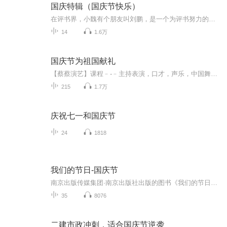
国庆特辑（国庆节快乐）
在评书界，小魏有个朋友叫刘鹏，是一个为评书努力的小伙子。在2021年国庆期间，他想弄个特辑，便烦劳我给他录个爱国题材的评书小段儿。这种事情，不是特殊情况，小魏一般不会拒绝，也就给其录了一个《鲁迅踢鬼》，等他传完，我再传到我的专辑里。另外，小...
14
1.6万
国庆节为祖国献礼
【蔡蔡演艺】课程﹣-﹣主持表演，口才，声乐，中国舞，民族舞。独特的小舞台，专业的录音棚，每一位同学都能成为优秀的小明星。独特的教学模式，轻松上课，快乐学习！知名主持人，舞蹈家，高级教师任职授课！江南总校：河沟街42号三楼 18545856430江北分校...
215
1.7万
庆祝七一和国庆节
24
1818
我们的节日-国庆节
南京出版传媒集团·南京出版社出版的图书《我们的节日》通过对中国节日文化和节日意义进行深度的挖掘，面向青少年群体构建独具特色的栏目内容，以此丰富春节、元宵节、清明节、端午节、七夕节、中秋节、重阳节等传统节日；六一节、教师节、国庆节等新兴节日的文化内涵和表现形式。促进青少年形成新的节日习俗，提升节日仪式感、认同感。音频作品由金陵朗读者联盟志愿者朗诵，南京音像出版社、金陵图书馆联合制作。
35
8076
二建市政冲刺，适合国庆节逆袭