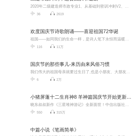
2020年二级建造师市政专业1、从基础到密训冲刺V2、从精华课程到超压密押V3、0基础同步更新v4、持续更新到2020年考试V5、只要你跟着学让你一次稳拿证V6、渠道超压压题，超压三页纸等独家绝密压题!
36
2619
欢度国庆节诗歌朗诵——喜迎祖国72华诞
祖国——如同我们的生命一样，是诗人笔下永恒而温暖的主题。在祖国72周年华诞来临之际，特创建这个诗歌朗诵专辑，诵读经典爱国篇章，和大家一起歌颂祖国，向国庆的献礼！祝愿伟大的祖国繁荣富强，祝愿大家国庆节快乐，度过平安快乐的黄金周假期！
116
11万
国庆节的那些事儿-来历由来风俗习惯
我们伟大的祖国母亲就要过生日了,也是小朋友、大朋友们最喜欢的“国庆小长假”或说“黄金周”还有说”国庆7天乐”的，说法真是不一而足。那么“国庆节”是怎么来的？自古以来国庆节怎么庆贺？新中国国庆节的来历，以及新中国国庆节的庆贺方式又有哪些呢？ ...
6
2万
小猪屏蓬十二生肖神8 羊神篇国庆节开始更新啦！
晓东叔叔新作《三星堆神游记》全新面世！中信出版社出版！京东当当淘宝均有售！点蓝色字收听——《小猪屏蓬爆笑日记2024》《小猪屏蓬爆笑日记2》《小猪屏蓬爆笑日记1》让你笑得喘不上气！《我进故宫当富翁——小猪屏蓬故宫财商笔记》教你成为大富翁！《小...
550
315万
中篇小说《笔画简单》