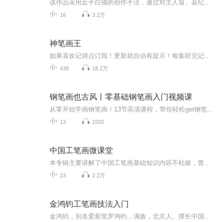
该作品采用近乎白描的创作手法，通过对主人翁、县纪委书记肖瑞溪极具戏剧性的典型人物刻画，向人们展示了一位非常正义、非常敬业，同时在普通人看来也非常各色的纪检干部形象。 作品的主线一开始就非常扑朔迷离，矛盾纠葛错综复杂，让人欲罢不能。作品从肖瑞溪受到上一级纪委的调查起笔，一步一步展开里面的人物、事件冲突。表面上看是肖瑞溪从一封匿名信寻找到蛛丝马迹，从而将他和江滨大酒店老板林根福的矛盾推到了前台，事件的起因是该酒店一位叫李梅的员工“意外跳楼自杀”。作为局外人的县纪委书记肖瑞溪完全没有必要自寻烦恼往里撞，但就是那一封匿名信所透露出的疑点使肖瑞溪感觉到了自己作为一个纪检干部肩上的责任。正当他觉得想把“目前状况，需要了解一下”，这时有人在他身后捅给他致命的一刀。肖瑞溪抛开了过往办案的程序和惯常做法，以大无畏的胆识逐步引导对手最终暴露，揭开了“李梅意外跳楼”这一事件的真相…… 使人们有了一种“不管邪-恶多么猖狂，正义最终必将战胜邪-恶”的可贵信念；更让我们深刻地认识到“反腐倡廉”工作是多么的任重道远。
16
3.2万
神笔画王
如果喜欢记得点订阅！更新就自动有提示！每集听完记得动动手指点个赞！有礼物走一个也是极好的！各位书友要是觉得还不错的话请不要忘记向您QQ群和微博里的朋友推荐哦！...
438
18.2万
钢笔画也古风丨零基础钢笔画入门视频课
从零开始学画钢笔画！13节高清课程，带你轻松get钢笔画创作要点+场景绘制要点+古风元素的创作要点！让读者学到古风钢笔画的精髓，做到举一反三。三个篇章，13节课，330分钟。适合喜欢古风水彩、喜欢钢笔画的你，带你提升绘画技巧和插画创作水平。
13
1502
中国工笔画微课堂
本专辑主要讲解了中国工笔画基础知识内容不枯燥，普及简单易懂的小常识零基础或者对工笔画感兴趣的朋友可以快速了解，适合全年龄段～用零碎时间就可以了解和掌握中国工笔画的基本内容。每天几分钟，不仅可以了解学习画画小常识，还能了解中国的传统文化。...
23
2.2万
金鸿钧工笔画技法入门
金鸿钧，别名爱新觉罗鸿钧，满族，北京人。擅长中国画，1962年毕业于中央美术学院中国画系花鸟画科，并留校任教。历任教授、花鸟画室主任，兼任中国文联牡丹书画艺术委员会副会长、北京市工笔重彩画会副会长。作品《生生不已》、《榕根》、《石壁榕根》、...