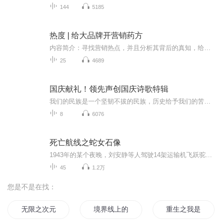
144
5185
热度 | 给大品牌开营销药方
内容简介：寻找营销热点，并且分析其背后的真知，给大家带来启发。播出时间：每周1-3期。如果有重要事件，会临时加播。主播简介：王先亮，从事品牌营销15年，服务上百家行业第一、唯一品牌，多家企业品牌营销赋能导师，中国连锁企业品牌营销第一人，联合发起成立中国首个80后营销智库，个人品牌主张“先企业而忧，亮品牌之路”。曾服务海尔、海信、伊利、移动、雀巢、宝洁、星牌、时尚集团等家电、食品、体育、养老等大健康产业品牌。推出SAME、五行店面、习惯营销、五觉活动、盈利流、生态型会员制方法论...
25
4689
国庆献礼！领先声创国庆诗歌特辑
我们的民族是一个坚韧不拔的民族，历史给予我们的苦难都变成了闪着金光的勋章！我们的国家是一个龙腾虎跃的国家，那条巨龙正以不可阻挡之势崛起于神奇的东方！------------------------------------------------值此祖国70周年华诞之际，领先声创以诗歌向祖国献礼！用我们的声音、用我们的热血、用我们的灵魂诵读经典爱国篇章，歌颂我们的祖国！永远繁荣富强！
8
6076
死亡航线之蛇女石像
1943年的某个夜晚，刘安静等人驾驶14架运输机飞跃驼峰航线去执行绝密任务，不料天空突然出现异象，飞机瞬间到达不可能的高度，还被诡异的黑云包裹，接着又被日本军机疯狂追击，飞机坠毁时，他和战友跳伞降落在喜马拉雅山中，意外展开一段惊天经历。这条航线到底隐藏了什么秘密？ 更新时间：每周一，三，五
45
1.2万
您是不是在找：
无限之次元航线
境界线上的维度线
重生之我是航海王