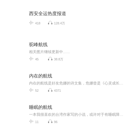
西安全运热度报道
418
128.4万
驼峰航线
相关图片继续更新中......
45
38.8万
内在的航线
内在的航线是好友危娜的诗文集，危娜曾是《心灵成长》杂志主编。这些文字凝聚了一位心灵行者一路践行的足迹。
52
4371
睡眠的航线
一本我很喜欢的台湾作家写的小说，或许对于有睡眠障碍的你能有所启发。
11
96