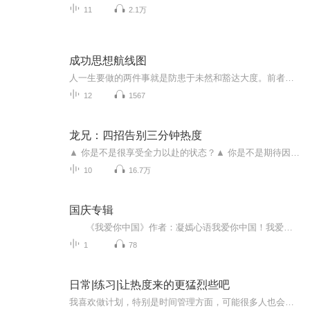
11
2.1万
成功思想航线图
人一生要做的两件事就是防患于未然和豁达大度。前者是为了使他避免遭受痛苦和损失，后者是为了避免纷争和冲突。生命是一团欲望，欲望不能满足便痛苦，满足便无聊，人生就在痛苦和无聊之间摇摆。欲望是人的痛苦根源，因为欲望永不能被满足。我们离理想越远，自然就会离欲望越近。在现实生活中，我们常常迷失在理想与欲望之中，将欲望的东西当作理想，这是因为它们有时实在太近，近刮只有一线之隔，或者说欲望是感性的，而理想是理性的。加vx:65861900 找准方向
12
1567
龙兄：四招告别三分钟热度
▲ 你是不是很享受全力以赴的状态？▲ 你是不是期待因为坚持而产生量到质变？▲ 你是不是希望告别三分钟热度，让自己绽放起来？如果你回答“是”。那就来对地方了！告诉你个小秘密：我从小就是三分钟热度。但，神奇的事发生了。▲ 我在国际演讲协会坚...
10
16.7万
国庆专辑
《我爱你中国》作者：凝嫣心语我爱你中国！我爱你春天蓬勃的秧苗；我爱你秋日金黄的硕果。我爱你中国！我爱你青松气质，我爱你红梅品格！我爱你家乡的甜蔗好像乳汁滋润着我的心窝。我爱你中国，我要把最美的歌儿献给你，我的母亲我的祖国。我爱你中国，我爱...
1
78
日常|练习|让热度来的更猛烈些吧
我喜欢做计划，特别是时间管理方面，可能很多人也会觉得，过一天算一天吧！这么累干嘛，计划还不如变化快呢！但是，不得不说，很多好的计划确确实实能够帮到我很多，让我在本身就很忙碌的时候还做了更多的事。内容重点：自己平常的学习日常，在这个记录里...