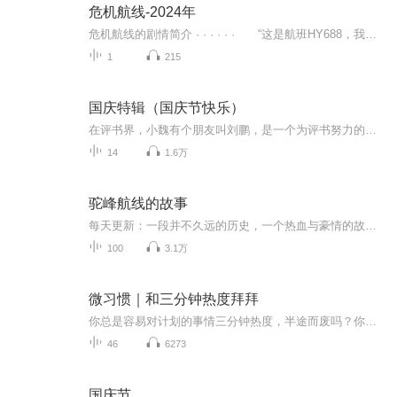
危机航线-2024年
危机航线的剧情简介 · · · · · · “这是航班HY688，我们遭遇劫机！劫匪要价35亿人民币！目前飞机处于失控状态，请求支援！！！”一架五星级超豪华A380客机在国际首航途中遭遇暴力劫机，整架飞机被杀意笼罩。机舱内，国际安保专家高皓军（刘德华 ...
1
215
国庆特辑（国庆节快乐）
在评书界，小魏有个朋友叫刘鹏，是一个为评书努力的小伙子。在2021年国庆期间，他想弄个特辑，便烦劳我给他录个爱国题材的评书小段儿。这种事情，不是特殊情况，小魏一般不会拒绝，也就给其录了一个《鲁迅踢鬼》，等他传完，我再传到我的专辑里。另外，小...
14
1.6万
驼峰航线的故事
每天更新：一段并不久远的历史，一个热血与豪情的故事…驼峰航线是运送中国抗战物资的大动脉，在三年多的时间里，600多架飞机、3000余名飞行员因日本“零式”战机攻击和变幻莫测的天气而消失。常常是，早餐出发时聚在一桌的飞行员，晚餐再坐下只剩下半桌人。对那些风华正茂的小伙子们来说，每一次飞行，都可能是最后一次。
100
3.1万
微习惯｜和三分钟热度拜拜
你总是容易对计划的事情三分钟热度，半途而废吗？你总是因为无法持久行动而内疚、挫败、胆怯，最终因一事无成而灰心丧气吗？为什么一次次打鸡血、下决心都无法然你持久？我们总在责怪自己不能坚持，所以没什么进步。但作者Stephen认为，人们无法让改变的效果持久，原因不在于自己。我们本身没有问题，有问题的，是我们的策略。如果我们开始使用维习惯策略，持久改变很容易！微习惯太小，小到不可能失败。所以，它不会给你造成任何负担。它具有超强的“欺骗性”，极容易让你养成长期的习惯...
46
6273
国庆节