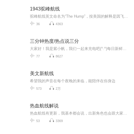
1943驼峰航线
驼峰航线英文命名为“The Hump”，按美国的解释是因飞行高度受山峰高度及螺旋桨飞机性能限制，飞机只能紧贴山峰飞行，飞行轨迹高低起伏状似驼峰，所以得此名。深入追溯记录驼峰航线的历史，大量采访"飞越驼峰"的承担者--中国航空公司（CNAC）的现存中国员...
36
4363
三分钟热度/热点说三分
大家好！我是紫小帆，我们一起来充电吧(^.^)每日新鲜民生热点，七分娓娓道来深度拆解。共情普通人的日常烟火，带你读懂事件背后的温度与真相。
77
8627
美文新航线
希望我的声音在每个夜晚的来临，能陪伴在你身边
573
2万
热血航线解说
热血航线有更新，我基本都会说，出新角色也会跟大家讲解，放假日更，上学周末更，敬请期待
53
3369