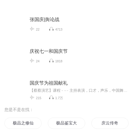
张国庆|舆论战
22
4713
庆祝七一和国庆节
24
1818
国庆节为祖国献礼
【蔡蔡演艺】课程﹣-﹣主持表演，口才，声乐，中国舞，民族舞。独特的小舞台，专业的录音棚，每一位同学都能成为优秀的小明星。独特的教学模式，轻松上课，快乐学习！知名主持人，舞蹈家，高级教师任职授课！江南总校：河沟街42号三楼 18545856430江北分校...
215
1.7万
您是不是在找：
极品之修仙宝鉴
极品鉴宝大师
庆云传奇