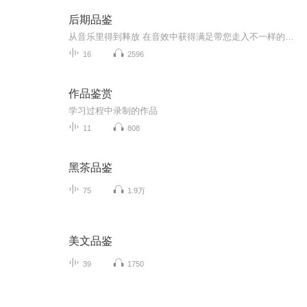
后期品鉴
从音乐里得到释放 在音效中获得满足带您走入不一样的听觉殿堂 感受不一样的故事不同赛道 不同感观 认真去听 仔细去辨 猜猜您都听出了哪些音效？？哪些情节？？欢迎评论区留言 写出您的不同感受
16
2596
作品鉴赏
学习过程中录制的作品
11
808
黑茶品鉴
75
1.9万
美文品鉴
39
1750