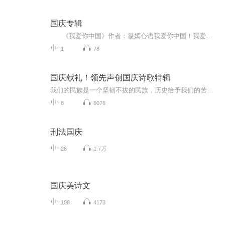
国庆专辑
《我爱你中国》作者：凝嫣心语我爱你中国！我爱你春天蓬勃的秧苗；我爱你秋日金黄的硕果。我爱你中国！我爱你青松气质，我爱你红梅品格！我爱你家乡的甜蔗好像乳汁滋润着我的心窝。我爱你中国，我要把最美的歌儿献给你，我的母亲我的祖国。我爱你中国，我爱...
1
78
国庆献礼！领先声创国庆诗歌特辑
我们的民族是一个坚韧不拔的民族，历史给予我们的苦难都变成了闪着金光的勋章！我们的国家是一个龙腾虎跃的国家，那条巨龙正以不可阻挡之势崛起于神奇的东方！------------------------------------------------值此祖国70周年华诞之际，领先声创以诗歌向祖国献礼！用我们的声音、用我们的热血、用我们的灵魂诵读经典爱国篇章，歌颂我们的祖国！永远繁荣富强！
8
6076
刑法国庆
26
1.7万
国庆美诗文
108
4173