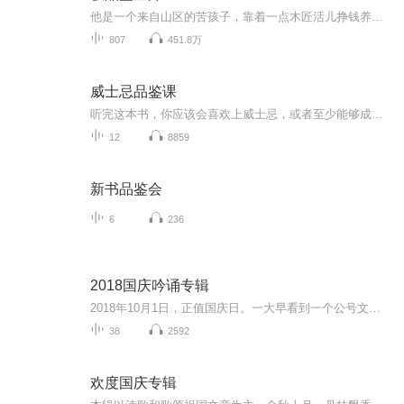
他是一个来自山区的苦孩子，靠着一点木匠活儿挣钱养活，却在一次偶然的机遇下，得到一颗舍利，从此人生轨迹便发生改变。国物级字画，青铜器，古今中外各种各样宝藏，都经他之手一一现世。
807
451.8万
威士忌品鉴课
听完这本书，你应该会喜欢上威士忌，或者至少能够成为威士忌选酒师。
12
8859
新书品鉴会
6
236
2018国庆吟诵专辑
2018年10月1日，正值国庆日。一大早看到一个公号文章，正是文天祥的《己卯十月一日至燕越五日罹狴犴有感而赋》。当然，彼十一非当今的十一。不过数字的巧合还是让人感触，今天拿来读一读，体味一番历史英杰的民族情怀，恰也当时。 根据诗题来看，这组诗是写于十月一日至十月五日之间，是文天祥被俘之后所作，这些诗作不仅有凛凛正气，更也能看的到他百端交集的复杂情感。另一首于右任先生的《望大陆》，微信公号有称《望乡》，一句“山之上国之殇”荡气回肠，一并兴起拿来读了一读。仓促间多有瑕疵...
38
2592
欢度国庆专辑