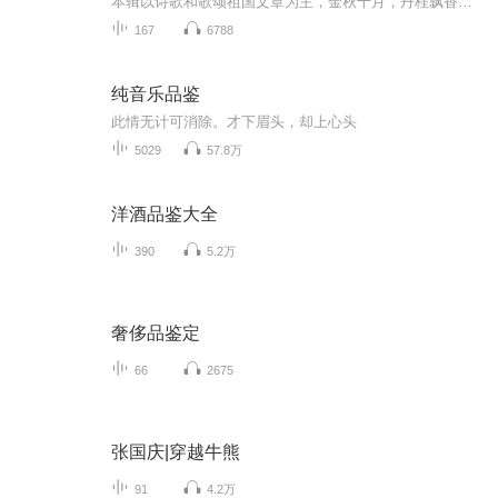
本辑以诗歌和歌颂祖国文章为主，金秋十月，丹桂飘香，在这个充满丰收喜悦的季节里，我们满怀激动和自豪，迎来了中华人民共和国76周年华诞。这不仅是一个庄重的纪念日，更是全体中华儿女共同欢庆的盛大的节日，承载着深厚的民族情感和历史意义.
167
6788
纯音乐品鉴
此情无计可消除。才下眉头，却上心头
5029
57.8万
洋酒品鉴大全
390
5.2万
奢侈品鉴定
66
2675
张国庆|穿越牛熊
91
4.2万