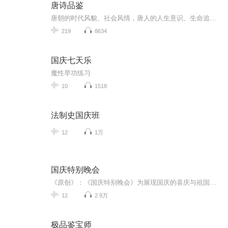
唐诗品鉴
唐朝的时代风貌、社会风情，唐人的人生意识、生命追求、生活与审美的体验，一句话，他们的喜、怒、哀、乐和酸、甜、苦、辣，真实而动人地熔铸进一首首诗歌。
219
8634
国庆七天乐
魔性早功练习
10
1518
法制史国庆班
12
1万
国庆特别晚会
《原创》：《国庆特别晚会》为展现国庆的喜庆与祖国的深情我将以具体的场景切入从清晨升旗的庄严到街头巷尾的欢庆到历史与当下的交融，用优美的笔触传递对祖国的热爱与自豪！用诗歌和情感美文形式，歌颂祖国的繁荣富强，祝人民幸福安康！
12
2.9万
极品鉴宝师