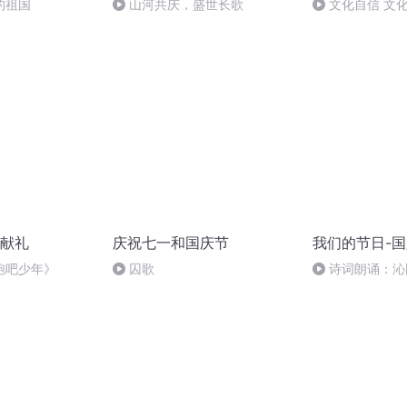
的祖国
山河共庆，盛世长歌
文化自信 文
献礼
庆祝七一和国庆节
我们的节日-
跑吧少年》
囚歌
诗词朗诵：沁
读者：张继军