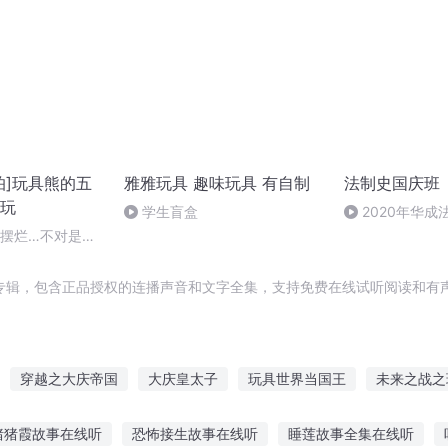
怕]玩具熊的五
雅雅玩具 趣味玩具 有自制
法制史国庆班
玩
学生盲盒
2020年华
法制史马志冰 (12
收摆烂…不对是电
F]玩具熊的五夜后宫
专辑，包含正品授权的连播声音和文字全集，支持免费在线试听阅读和有声
穿越之大庆帝国
大庆皇太子
玩具世界当国王
未来之战之
的超梦幻玩具
天命之买歌笑
庆云传奇
世界玩具
这男的我
猪猪霞故事在线听
恐怖接生故事在线听
睡莲故事全集在线听