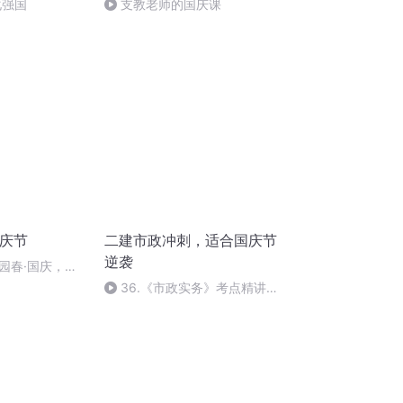
化强国
支教老师的国庆课
国庆节
二建市政冲刺，适合国庆节
逆袭
园春·国庆，朗
36.《市政实务》考点精讲第
36节课_2020926212025