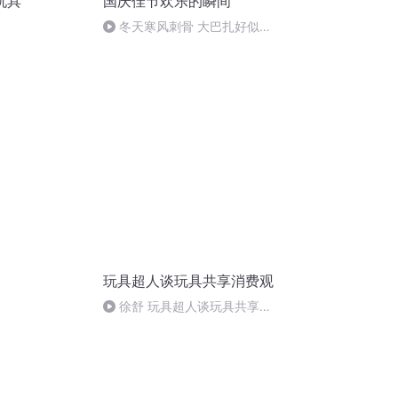
玩具
国庆佳节欢乐的瞬间
冬天寒风刺骨 大巴扎好似温
暖的春天
玩具超人谈玩具共享消费观
徐舒 玩具超人谈玩具共享消
费观