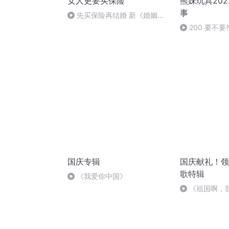
女人更要买保险
熊妹玩具202
事
先买保险再结婚 新《婚姻
法》女性攻略
200 要不
国庆专辑
国庆献礼！领
歌特辑
《我爱你中国》
《祖国啊，
婉