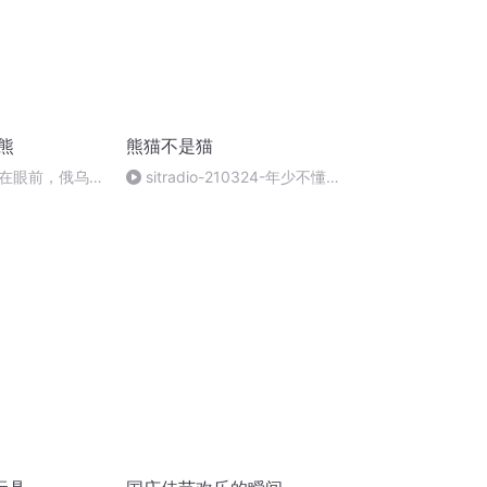
熊
熊猫不是猫
在眼前，俄乌冲
sitradio-210324-年少不懂吕
将会如何发展？
太后，读懂已是伤心人