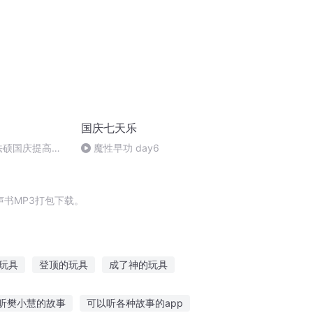
国庆七天乐
成法硕国庆提高班
魔性早功 day6
)
书MP3打包下载。
玩具
登顶的玩具
成了神的玩具
买了
末世之玩具狂潮
重生房子买买买
听樊小慧的故事
可以听各种故事的app