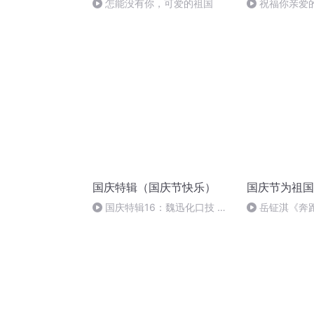
怎能没有你，可爱的祖国
祝福你亲爱
国庆特辑（国庆节快乐）
国庆节为祖国
国庆特辑16：魏迅化口技 二
岳钲淇《奔
胡 东方红+一般唱法和原生态