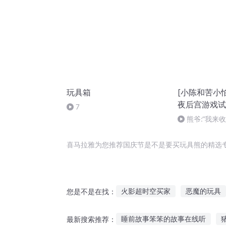
玩具箱
[小陈和苦小
夜后宫游戏试
7
熊爷:“我来
费了” [FNA
第一代第3期
喜马拉雅为您推荐国庆节是不是要买玩具熊的精选
火影超时空买家
恶魔的玩具
您是不是在找：
重庆儿女
玩命的节奏
我
睡前故事笨笨的故事在线听
最新搜索推荐：