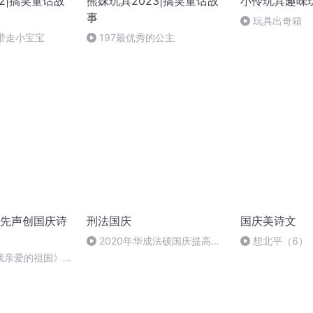
2|搞笑童话故
熊妹玩具2023|搞笑童话故
小伶玩具趣味
事
玩具出奇箱
要带走小宝宝
197最优秀的公主
先声创国庆诗
刑法国庆
国庆美诗文
2020年华成法硕国庆提高班
想北平（6）
刑法陈 (26)
我亲爱的祖国》温