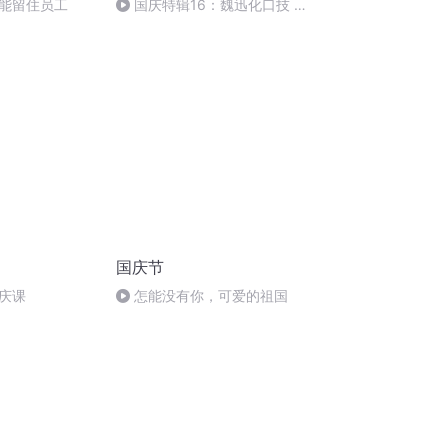
能留住员工
国庆特辑16：魏迅化口技 二
胡 东方红+一般唱法和原生态
国庆节
庆课
怎能没有你，可爱的祖国