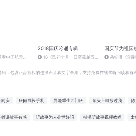
2018国庆吟诵专辑
国庆节为祖国
号看中国航天
18《己卯十月一日至燕越五
岳钲淇《奔跑
日罹狴犴有感而赋》组律18首
文天祥 自由吟诵
专辑，包含正品授权的连播声音和文字全集，支持免费在线试听阅读和有声
天同庆
庆阳成长手札
异能重生西门庆
顶头上司放过我
陈
大庆第一恶
安庆年记事
暑假工记
重生西门庆
庆余年
英雄讲故事有感
听故事为人处世好吗
楷书听故事视频教程
太
庆皇帝
故事在线听
小红奥特曼故事在线听
听故事乔四直播
公主与青