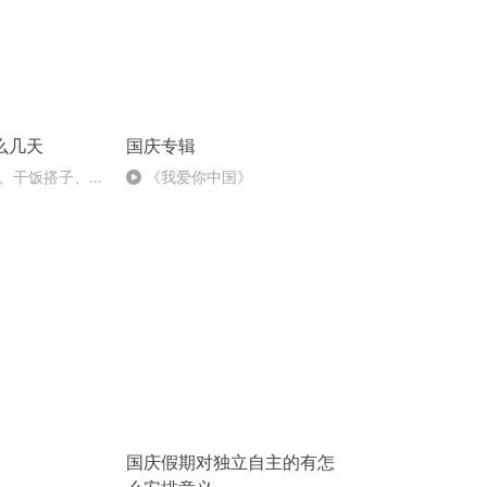
么几天
国庆专辑
子、干饭搭子、健
《我爱你中国》
全是搭子，却找
？
国庆假期对独立自主的有怎