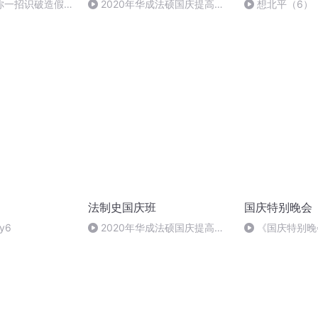
你一招识破造假公
2020年华成法硕国庆提高班
想北平（6）
刑法陈 (26)
法制史国庆班
国庆特别晚会
y6
2020年华成法硕国庆提高班
《国庆特别晚
法制史马志冰 (12)