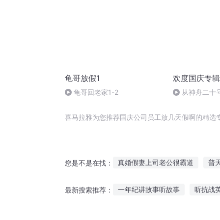
龟哥放假1
欢度国庆专辑
龟哥回老家1-2
从神舟二十
的“隐形实力”
喜马拉雅为您推荐国庆公司员工放几天假啊的精选
真婚假妻上司老公很霸道
普
您是不是在找：
穿越之大庆帝国
大庆皇太子
一年纪讲故事听故事
听抗战
最新搜索推荐：
重庆儿女
特工的假期
嘉
听钟芳蓉故事有感
方位寻宝