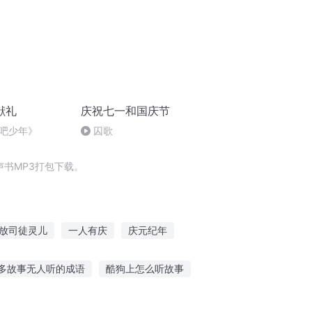
献礼
庆祝七一和国庆节
吧少年》
囚歌
书MP3打包下载。
放司徒灵儿
一人有庆
庆元纪年
之长歌行
庆云传奇
重生之西门庆
多故事无人听的成语
酷狗上怎么听故事
蛙怎么听故事
莴苣少女故事在线听