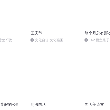
国庆节
每个月总有那
盛世长歌
文化自信 文化强国
142 摸鱼搭
身搭子：我身边
不到一个真朋友
造假的公司
刑法国庆
国庆美诗文