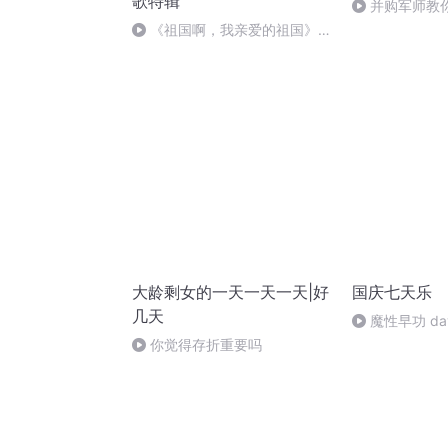
歌特辑
并购军师教
司
《祖国啊，我亲爱的祖国》温
婉
大龄剩女的一天一天一天|好
国庆七天乐
几天
魔性早功 da
你觉得存折重要吗