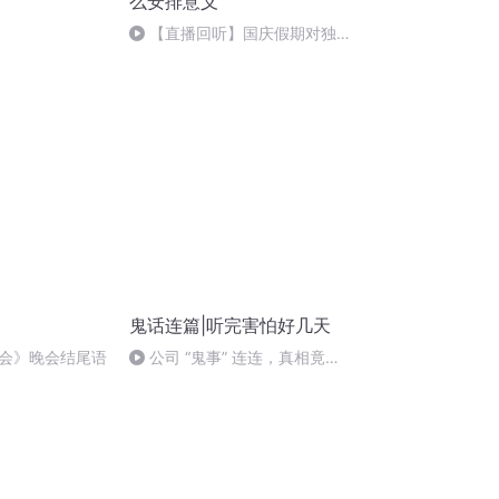
么安排意义
【直播回听】国庆假期对独立
自主生活的有怎样
鬼话连篇|听完害怕好几天
会》晚会结尾语
公司 “鬼事” 连连，真相竟如
此不堪……