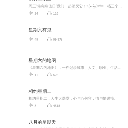
周三“倦怠峰值日”我们一起消灭它！٩(•̤̀ᵕ•̤́๑)ᵒᵏᵏᵎᵎᵎᵎ一档三个打工人的养成系闲聊播客
24
116
星期六有鬼
49
99.9万
星期六的地图
《星期六的地图》，一档记录城市、人文、职业、生活的播客节目。用声音丈量城市，用故事点亮地图。每周五零点，准时为你带来城市里正在发生的、不同人的故事。
11
525
相约星期二
相约星期二，人生大课堂，心与心包容，情与情碰撞。
3
4518
八月的星期天