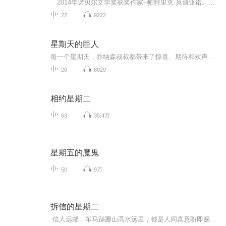
2014年诺贝尔文学奖获奖作家--帕特里克·莫迪亚诺。 “他用记忆的艺术再现了不可捉摸的人类命运”——诺贝尔文学奖委员会颁奖词本专辑由一枝梅和九月鹰飞播讲，欢迎收听。
22
9222
星期天的巨人
每一个星期天，乔纳森叔叔都带来了惊喜、期待和欢声笑语，他是马克思眼中的“星期天巨人”。然而，马克思却惊讶的发现，原来“巨人”的背后还有一个不可思议的秘密……
20
8029
相约星期二
63
35.4万
星期五的魔鬼
50
9万
拆信的星期二
信人远邮，车马蹒跚山高水远里，都是人间真意盼即赐复，信中见告主播塔拉、主播鸽鸽，与你遇见，拆信的星期二...