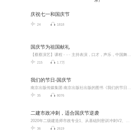
乐）
庆祝七一和国庆节
24
1818
国庆节为祖国献礼
【蔡蔡演艺】课程﹣-﹣主持表演，口才，声乐，中国舞，民族舞。独特的小舞台，专业的录音棚，每一位同学都能成为优秀的小明星。独特的教学模式，轻松上课，快乐学习！知名主持人，舞蹈家，高级教师任职授课！江南总校：河沟街42号三楼 18545856430江北分校...
215
1.7万
我们的节日-国庆节
南京出版传媒集团·南京出版社出版的图书《我们的节日》通过对中国节日文化和节日意义进行深度的挖掘，面向青少年群体构建独具特色的栏目内容，以此丰富春节、元宵节、清明节、端午节、七夕节、中秋节、重阳节等传统节日；六一节、教师节、国庆节等新兴节日的文化内涵和表现形式。促进青少年形成新的节日习俗，提升节日仪式感、认同感。音频作品由金陵朗读者联盟志愿者朗诵，南京音像出版社、金陵图书馆联合制作。
35
8076
二建市政冲刺，适合国庆节逆袭
2020年二级建造师市政专业1、从基础到密训冲刺V2、从精华课程到超压密押V3、0基础同步更新v4、持续更新到2020年考试V5、只要你跟着学让你一次稳拿证V6、渠道超压压题，超压三页纸等独家绝密压题!
36
2619