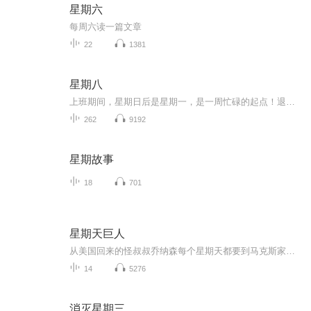
星期六
每周六读一篇文章
22
1381
星期八
上班期间，星期日后是星期一，是一周忙碌的起点！退休了，星期日就是星期七，星期七以后就是星期八，不用上班了！ 我是“星期八”的小令33！哈哈，欢迎，欢迎！欢迎你来到“星期八”，欢迎您加入我们的“星期八”！我们一起分享我们的日常，分享我们的那时...
262
9192
星期故事
18
701
星期天巨人
从美国回来的怪叔叔乔纳森每个星期天都要到马克斯家做客，他总是有许多奇思妙想，能给平凡的生活带来意想不到的变化：用两袋沙子复制一片戈壁沙漠，用粉笔开一场音乐会，用几顶破帽子和风儿玩赛跑的游戏……每一个星期天，乔纳森叔叔都带来了惊喜、期待和...
14
5276
消灭星期三