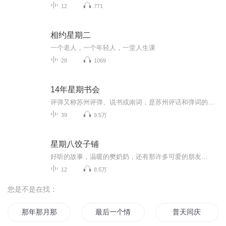
12
771
相约星期二
一个老人，一个年轻人，一堂人生课
28
1069
14年星期书会
评弹又称苏州评弹、说书或南词，是苏州评话和弹词的总称。是一门古老、优美的汉族说唱艺术。 评话通常一人登台开讲，内容多为金戈铁马的历史演义和叱咤风云的侠义豪杰。弹词一般两人说唱，上手持三弦，下手抱琵琶，自弹自唱，内容多为儿女情长的传奇小说和...
39
9.5万
星期八饺子铺
好听的故事，温暖的樊奶奶，还有那许多可爱的朋友…
12
8.5万
您是不是在找：
那年那月那时节
最后一个情人节
普天同庆