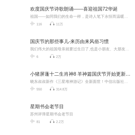
欢度国庆节诗歌朗诵——喜迎祖国72华诞
祖国——如同我们的生命一样，是诗人笔下永恒而温暖的主题。在祖国72周年华诞来临之际，特创建这个诗歌朗诵专辑，诵读经典爱国篇章，和大家一起歌颂祖国，向国庆的献礼！祝愿伟大的祖国繁荣富强，祝愿大家国庆节快乐，度过平安快乐的黄金周假期！
116
11万
国庆节的那些事儿-来历由来风俗习惯
我们伟大的祖国母亲就要过生日了,也是小朋友、大朋友们最喜欢的“国庆小长假”或说“黄金周”还有说”国庆7天乐”的，说法真是不一而足。那么“国庆节”是怎么来的？自古以来国庆节怎么庆贺？新中国国庆节的来历，以及新中国国庆节的庆贺方式又有哪些呢？ ...
6
2万
小猪屏蓬十二生肖神8 羊神篇国庆节开始更新啦！
晓东叔叔新作《三星堆神游记》全新面世！中信出版社出版！京东当当淘宝均有售！点蓝色字收听——《小猪屏蓬爆笑日记2024》《小猪屏蓬爆笑日记2》《小猪屏蓬爆笑日记1》让你笑得喘不上气！《我进故宫当富翁——小猪屏蓬故宫财商笔记》教你成为大富翁！《小...
550
314.8万
星期书会老节目
苏州评弹星期书会老节目
81
2.2万