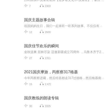
7
2303
国庆主题故事合辑
祖国妈妈生日，我们一起来听一听系列故事。不仅仅有《我的祖国》，还有红军故事，也有关于战争的故事，让大家体会到和平年代的不易。
12
2600
国庆佳节欢乐的瞬间
金秋送爽 层林尽染 适逢新疆成立70周年 ，乌鲁木齐于2025年9月23日迎来党中央和习大大带领的慰问团。新疆各族群众欢欣鼓舞，热烈欢迎。
27
1311
2021国庆摩旅，丙察察317格聂
今年丙察察进藏，然后经昌都走317过德格，然后格聂南线，最后沙溪古镇收尾。
15
2.4万
国庆教练的朗读专辑
30
3325