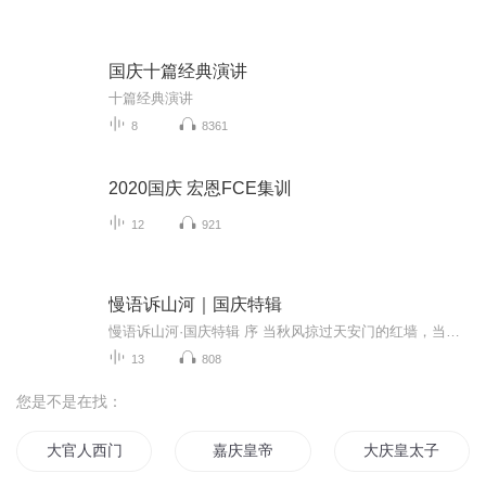
国庆十篇经典演讲
十篇经典演讲
8
8361
2020国庆 宏恩FCE集训
12
921
慢语诉山河｜国庆特辑
慢语诉山河·国庆特辑 序 当秋风掠过天安门的红墙，当桂香漫过万里长江的碧波，我总愿慢下脚步，以声为笔，轻轻描摹这山河的模样。 不必追赶喧嚣的潮，也无需堆砌华丽的词——这一辑里，每一段朗诵都是心底的低语：是对着塞北草原的星子说“国泰”，是向着...
13
808
您是不是在找：
大官人西门庆
嘉庆皇帝
大庆皇太子