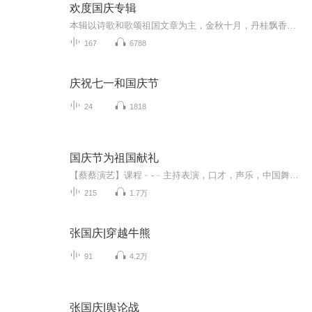
欢度国庆专辑
本辑以诗歌和歌颂祖国文章为主，金秋十月，丹桂飘香，在这个充满丰收喜悦的季节里，我们满怀激动和自豪，迎来了中华人民共和国76周年华诞。这不仅是一个庄重的纪念日，更是全体中华儿女共同欢庆的盛大的节日，承载着深厚的民族情感和历史意义.
167
6788
庆祝七一和国庆节
24
1818
国庆节为祖国献礼
【蔡蔡演艺】课程﹣-﹣主持表演，口才，声乐，中国舞，民族舞。独特的小舞台，专业的录音棚，每一位同学都能成为优秀的小明星。独特的教学模式，轻松上课，快乐学习！知名主持人，舞蹈家，高级教师任职授课！江南总校：河沟街42号三楼 18545856430江北分校...
215
1.7万
张国庆|穿越牛熊
91
4.2万
张国庆|舆论战