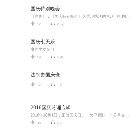
国庆特别晚会
《原创》：《国庆特别晚会》为展现国庆的喜庆与祖国的深情我将以具体的场景切入从清晨升旗的庄严到街头巷尾的欢庆到历史与当下的交融，用优美的笔触传递对祖国的热爱与自豪！用诗歌和情感美文形式，歌颂祖国的繁荣富强，祝人民幸福安康！
12
2.9万
国庆七天乐
魔性早功练习
10
1518
法制史国庆班
12
1万
2018国庆吟诵专辑
2018年10月1日，正值国庆日。一大早看到一个公号文章，正是文天祥的《己卯十月一日至燕越五日罹狴犴有感而赋》。当然，彼十一非当今的十一。不过数字的巧合还是让人感触，今天拿来读一读，体味一番历史英杰的民族情怀，恰也当时。 根据诗题来看，这组诗是写于十月一日至十月五日之间，是文天祥被俘之后所作，这些诗作不仅有凛凛正气，更也能看的到他百端交集的复杂情感。另一首于右任先生的《望大陆》，微信公号有称《望乡》，一句“山之上国之殇”荡气回肠，一并兴起拿来读了一读。仓促间多有瑕疵...
38
2592