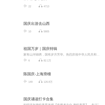
22
4713
国庆出游去山西
10
5805
祖国万岁｜国庆特辑
家有山河锦绣，国有岁月芳华。热烈庆祝中华人民共和国成立73周年！
6
82.1万
陈国庆-上海滑稽
149
126.8万
国庆诵读打卡合集
扫码添加声悦童星老师【造梦者文化-声悦童星】，备注“诵读打卡”报名，已添加好友的，直接发送“诵读打卡”报名，报名成功后进入社群。