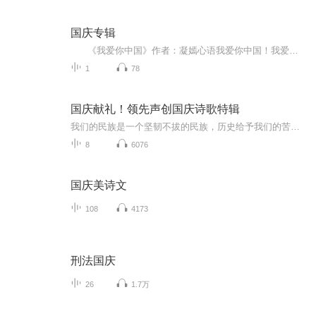
国庆专辑
《我爱你中国》作者：凝嫣心语我爱你中国！我爱你春天蓬勃的秧苗；我爱你秋日金黄的硕果。我爱你中国！我爱你青松气质，我爱你红梅品格！我爱你家乡的甜蔗好像乳汁滋润着我的心窝。我爱你中国，我要把最美的歌儿献给你，我的母亲我的祖国。我爱你中国，我爱...
1
78
国庆献礼！领先声创国庆诗歌特辑
我们的民族是一个坚韧不拔的民族，历史给予我们的苦难都变成了闪着金光的勋章！我们的国家是一个龙腾虎跃的国家，那条巨龙正以不可阻挡之势崛起于神奇的东方！------------------------------------------------值此祖国70周年华诞之际，领先声创以诗歌向祖国献礼！用我们的声音、用我们的热血、用我们的灵魂诵读经典爱国篇章，歌颂我们的祖国！永远繁荣富强！
8
6076
国庆美诗文
108
4173
刑法国庆
26
1.7万