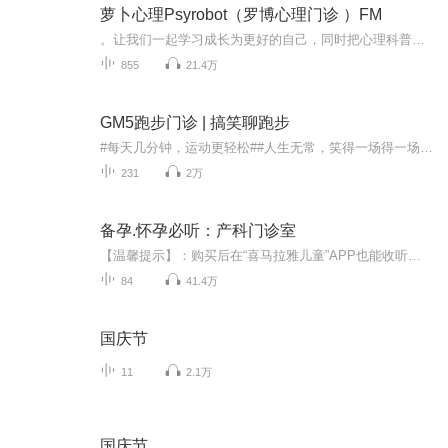
萝卜心理Psyrobot（罗博心理门诊 ）FM
。让我们一起学习成长为更好的自己，同时把心理科普知识传递给身边更多人!
855
21.4万
GM5跑步门诊 | 搞笑聊跑步
#每天几分钟，运动更轻松##人生无常，笑得一场得一场#主播简介：广州GM5运动俱乐部教练、老广州陳任，为你粤语搞笑播报运动小知识。陳任教练姿势跑法Pose Method® Level 2认证教练比利时RSLab欧洲综合跑步专业I级认证教练广州市社会体育指导员跑步类（二...
231
2万
备孕.怀孕必听：产科门诊室
【温馨提示】：购买后在“喜马拉雅儿童”APP也能收听，新注册用户还能额外领取7天儿童会员哦。官方福利 现在起添加福利小助手【xmly111】即可获得：1、折扣课程抢先知第一时间掌握课程活动攻略，享全网最低价2、赠学习资料赠10W+爸妈都在学的育儿大咖课和...
84
41.4万
国庆节
11
2.1万
国庆节