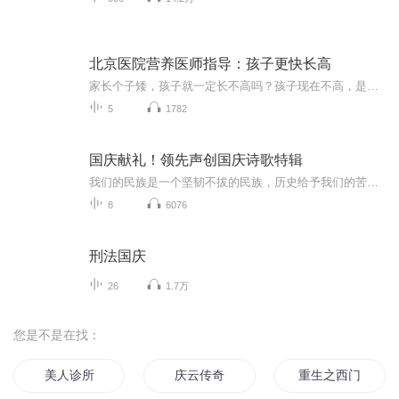
北京医院营养医师指导：孩子更快长高
家长个子矮，孩子就一定长不高吗？孩子现在不高，是发育晚吗？影响孩子长高都有哪些因素？骨龄和生理年龄有啥关系？怎样抓住孩子长高的黄金期？……音频课程将配合图书为家长们解答孩子长高的诸多疑惑，手把手教给父母关于孩子生长发育的知识和技巧。营养、睡眠、运动、情绪这些后天因素，对身高的影响能达到 30%。它意味着平均身高只有1.60米的父母，也完全可以让孩子的身高达到1.80米。北京医院营养医师为0-14岁的孩子制定了科学、有效的长高方案。儿童身高的增长不仅仅由遗传因素决定，后天...
5
1782
国庆献礼！领先声创国庆诗歌特辑
我们的民族是一个坚韧不拔的民族，历史给予我们的苦难都变成了闪着金光的勋章！我们的国家是一个龙腾虎跃的国家，那条巨龙正以不可阻挡之势崛起于神奇的东方！------------------------------------------------值此祖国70周年华诞之际，领先声创以诗歌向祖国献礼！用我们的声音、用我们的热血、用我们的灵魂诵读经典爱国篇章，歌颂我们的祖国！永远繁荣富强！
8
6076
刑法国庆
26
1.7万
您是不是在找：
美人诊所
庆云传奇
重生之西门庆