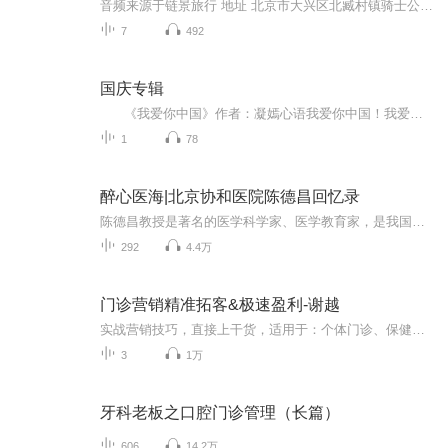
音频来源于链景旅行 地址 北京市大兴区北臧村镇骑士公园西院赛马场（魏永路和西韩路十字路口红路灯，往南60米路西） 票价描述 暂无 开放时间 8:00~18:00 乘车信息 暂无
7
492
国庆专辑
《我爱你中国》作者：凝嫣心语我爱你中国！我爱你春天蓬勃的秧苗；我爱你秋日金黄的硕果。我爱你中国！我爱你青松气质，我爱你红梅品格！我爱你家乡的甜蔗好像乳汁滋润着我的心窝。我爱你中国，我要把最美的歌儿献给你，我的母亲我的祖国。我爱你中国，我爱...
1
78
醉心医海|北京协和医院陈德昌回忆录
陈德昌教授是著名的医学科学家、医学教育家，是我国重症医学的开拓者和奠基人。陈德昌教授还是一位不折不扣的作家。他酷爱写作，笔耕不辍。这本回忆录里有对战乱时期、逃难的儿童时期及其家庭生活的细腻描写，有对历史人文的独到见解，有对创业历程的理性...
292
4.4万
门诊营销精准拓客&极速盈利-谢越
实战营销技巧，直接上干货，适用于：个体门诊、保健理疗馆、美容养生机构！vx：13343951568，欢迎交流，加入时注明“营销”，赠送珍藏秘方！
3
1万
牙科老板之口腔门诊管理（长篇）
606
14.2万