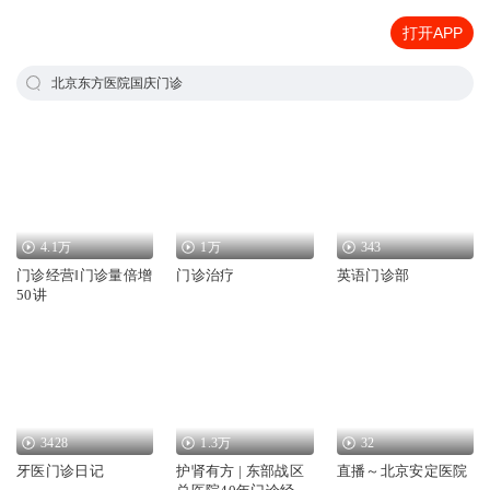
打开APP
北京东方医院国庆门诊
4.1万
1万
343
门诊经营‖门诊量倍增
门诊治疗
英语门诊部
50讲
3428
1.3万
32
牙医门诊日记
护肾有方 | 东部战区
直播～北京安定医院