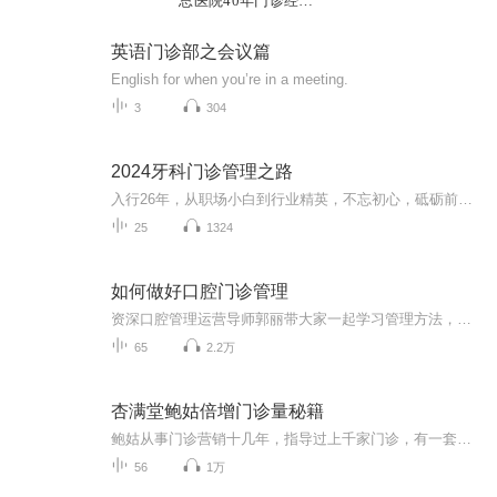
总医院40年门诊经验
总结
英语门诊部之会议篇
English for when you’re in a meeting.
3
304
2024牙科门诊管理之路
入行26年，从职场小白到行业精英，不忘初心，砥砺前行。感谢关注聆听
25
1324
如何做好口腔门诊管理
资深口腔管理运营导师郭丽带大家一起学习管理方法，共同开启管理之路……
65
2.2万
杏满堂鲍姑倍增门诊量秘籍
鲍姑从事门诊营销十几年，指导过上千家门诊，有一套切合实际的，能落地的门诊运营方案，有想倍增门诊量的点击留言即可。
56
1万