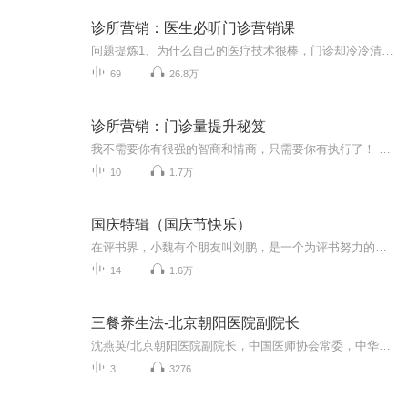
诊所营销：医生必听门诊营销课
问题提炼1、为什么自己的医疗技术很棒，门诊却冷冷清清？2、为什么别人技术一般，患者却门庭若市？3、为什么做了很多宣传，门诊量却始终上不来？4、为什么学了很多新技术，却都没有开展起来？...
69
26.8万
诊所营销：门诊量提升秘笈
我不需要你有很强的智商和情商，只需要你有执行了！ 你只要有执行力，我就能让你的诊所在半年内利润增加2倍以上，年收入低于10万的诊所，经过我的培训，我让你至少增加到20万！ 我讲课我不喜欢有水分，只讲干货，而且是只讲最干的！听过我课的人都清楚，我一般讲1个小时，等于别人讲三天！又是唱歌，又是跳舞，净在那浪费时间，给大家洗脑，让你冲动，成功学那一套害了多少人！我只告诉你方法和工具，让你回去就能用，让你能实实在在的提高效率，让你帮助更多患者解除痛苦！ 我讲课从不洗脑，从不让...
10
1.7万
国庆特辑（国庆节快乐）
在评书界，小魏有个朋友叫刘鹏，是一个为评书努力的小伙子。在2021年国庆期间，他想弄个特辑，便烦劳我给他录个爱国题材的评书小段儿。这种事情，不是特殊情况，小魏一般不会拒绝，也就给其录了一个《鲁迅踢鬼》，等他传完，我再传到我的专辑里。另外，小...
14
1.6万
三餐养生法-北京朝阳医院副院长
沈燕英/北京朝阳医院副院长，中国医师协会常委，中华抗衰老保健协会首席健康教育专家，从事干部保健全科医疗健康管理二十余年，在心理、营养、疾病预防等领域有广泛的涉猎和较深的造诣，对人的健康特点和规律有系统的认识和研究。 担任中国女医师协会理事、北京伦理协会理事、中华营养学会会员、中华医学科技奖第二届评审委员会委员、首发基金评审委员会委员、北京中医药学会老年病专业委员、北京中西医结合学会健康科学管理专业委员。是北京电视台《快乐健康一箩筐》栏目的主讲专家。 荣誉成就 ：2005年被中央保健委员会评为优秀保健工作者。2008年在“全国卫生事业管理与公共卫生改革研讨会”中，论文《医院的内功在于提高医疗服务水平》荣获一等奖。 学术专著：主编了我国首部《保健学概论》和《职场心理卫生学》
3
3276