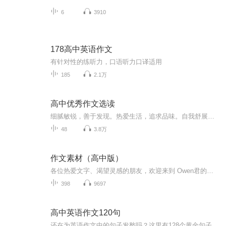
6
3910
178高中英语作文
有针对性的练听力，口语听力口译适用
185
2.1万
高中优秀作文选读
细腻敏锐，善于发现。热爱生活，追求品味。自我舒展，特立独行。榜样作文，抒写属于你的生活，释放来自你的光芒。
48
3.8万
作文素材（高中版）
各位热爱文字、渴望灵感的朋友，欢迎来到 Owen君的《作文素材（高中版）》频道！在这里，每月最新鲜、最有料的《作文素材》杂志化身灵动的声音，每日准时叩响你的耳朵。这里没有枯燥的素材堆砌，只有鲜活的热点解读、直击人心的名人故事、发人深省的哲理金...
398
9697
高中英语作文120句
还在为英语作文中的句子发愁吗？这里有128个黄金句子，让你作文动笔再也没有那么困难了。和我一起来学习吧！