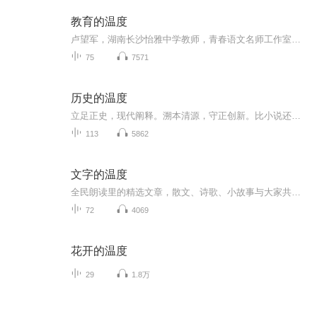
教育的温度
卢望军，湖南长沙怡雅中学教师，青春语文名师工作室成员，《初中生》“课文解读”专栏签约作者。曾获“岳阳市优秀教师”“岳阳市教学能手”称号，获湖南省“诗教湖湘”诗词讲解大赛二等奖、岳阳市“金鹗杯”初中语文课堂教学大赛一等奖，获《班主任》《班...
75
7571
历史的温度
立足正史，现代阐释。溯本清源，守正创新。比小说还精彩的正说中国历史。从细微处沉浸式感受泱泱中华的文化底蕴！忠于原著，丰富史料；以史为鉴，启迪人生！且以此心寄华夏，愿将岁月赋山河！将历史王朝的兴衰缩编成精彩纷呈的故事以人物命运的跌宕起伏串...
113
5862
文字的温度
全民朗读里的精选文章，散文、诗歌、小故事与大家共赏。
72
4069
花开的温度
29
1.8万