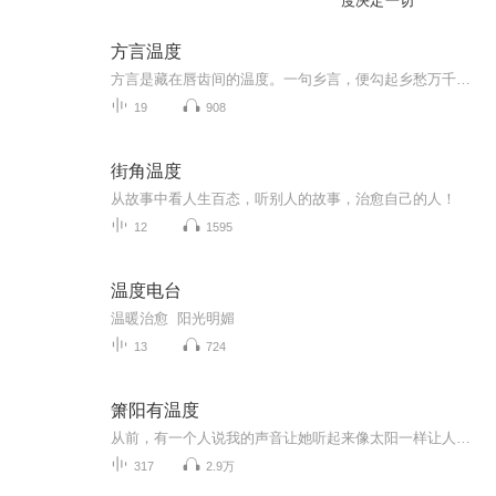
度决定一切
方言温度
方言是藏在唇齿间的温度。一句乡言，便勾起乡愁万千，拉近彼此距离。
19
908
街角温度
从故事中看人生百态，听别人的故事，治愈自己的人！
12
1595
温度电台
温暖治愈 阳光明媚
13
724
箫阳有温度
从前，有一个人说我的声音让她听起来像太阳一样让人温暖但是，她看不到这个世界！从那之后，我有了动力，并且改了新名字——声似萧阳（声阳）就是希望用我的声音能够给更多人温暖！————————————————————————总有一朵花开会让你心...
317
2.9万