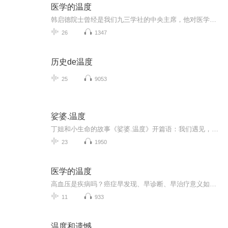
医学的温度
韩启德院士曾经是我们九三学社的中央主席，他对医学的这段解读使我记忆深刻，希望与朋友们一起分享：医生面对的不仅仅是疾病，更是有思想、有情感的人。......。
26
1347
历史de温度
25
9053
娑婆.温度
丁姐和小生命的故事《娑婆.温度》开篇语：我们遇见，我们彼此温暖，虽然注定是彼此的过客，愿你的生命中有我的温度。
23
1950
医学的温度
高血压是疾病吗？癌症早发现、早诊断、早治疗意义如何？精准医学的时代到来了吗？如何对待过度诊断、过度治疗？怎样认识医学的来路与归途？《医学的温度》，是韩启德院士几十年来结合自己的从医之路、基础医学研究和担任领导后所领略的医药卫生事业发展视...
11
933
温度和遗憾