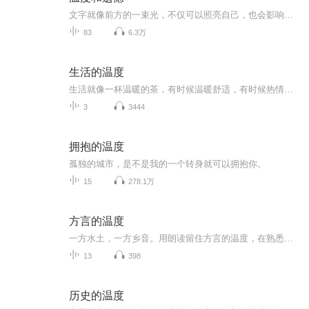
文字就像前方的一束光，不仅可以照亮自己，也会影响他人，你永远不知道谁因为看了你的文字，而走出了迷茫
83
6.3万
生活的温度
生活就像一杯温暖的茶，有时候温暖舒适，有时候热情洋溢，有时候又让人感到苦涩和酸楚。生活的温度，就像茶一样，需要我们用心去体会和品味。在生活的温度中，我们经历着各种各样的情感起伏。有时候，我们会感到温暖和舒适，就像是在一个温暖的怀抱里一样...
3
3444
拥抱的温度
孤独的城市，是不是我的一个转身就可以拥抱你。
15
278.1万
方言的温度
一方水土，一方乡音。用朗读留住方言的温度，在熟悉的语调里，找回最亲切的归属感。
13
398
历史的温度