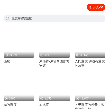
打开APP
国庆柬埔寨温度
10.2万
524
38.6万
温度
柬埔寨-柬埔寨国家博
人间温度|讲述有温度
物馆
的故事
6365
1.6万
18.6万
光的温度
加温度
关于温度的科普，温