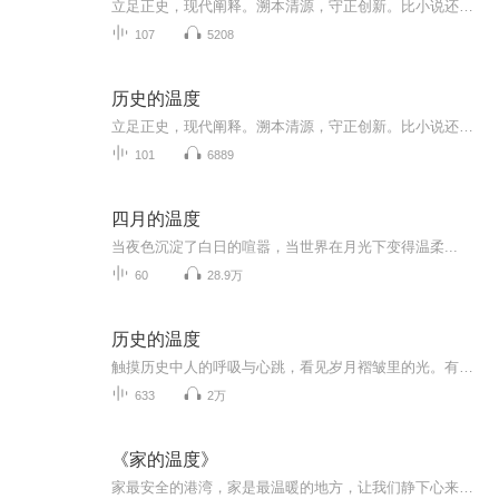
立足正史，现代阐释。溯本清源，守正创新。比小说还精彩的正说中国历史。从细微处沉浸式感受泱泱中华的文化底蕴！忠于原著，丰富史料；以史为鉴，启迪人生！且以此心寄华夏，愿将岁月赋山河！将历史王朝的兴衰缩编成精彩纷呈的故事以人物命运的跌宕起伏串...
107
5208
历史的温度
立足正史，现代阐释。溯本清源，守正创新。比小说还精彩的正说中国历史。从细微处沉浸式感受泱泱中华的文化底蕴！忠于原著，丰富史料；以史为鉴，启迪人生！且以此心寄华夏，愿将岁月赋山河！将历史王朝的兴衰缩编成精彩纷呈的故事以人物命运的跌宕起伏串...
101
6889
四月的温度
当夜色沉淀了白日的喧嚣，当世界在月光下变得温柔...
60
28.9万
历史的温度
触摸历史中人的呼吸与心跳，看见岁月褶皱里的光。有温度的人文旅程。
633
2万
《家的温度》
家最安全的港湾，家是最温暖的地方，让我们静下心来，好好感受！