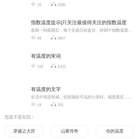
15
1595
指数温度提示|只关注最值得关注的指数温度
星期一到星期五，每个交易日收盘后，对60个指数温度进行追踪。选出指数温度低于5的指数进行重点提示。以上参数，均来之本人所创的知识星球名称，龙行朋友圈，【基民定投必备】。星球编号,48841182442858。如果查看更多的指数温度，以及反应指数温度的市盈...
83
3567
有温度的宋词
225
1.6万
有温度的文字
生活中有甜有咸，也有随处可见的小美好。感恩遇见，一切都是最好的安排。
19
701
您是不是在找：
穿越之大庆帝国
山寨传奇
你的温度