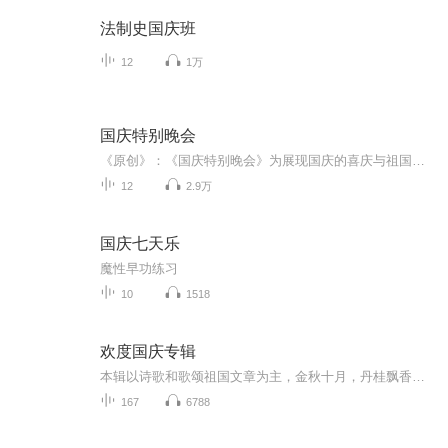
法制史国庆班
12
1万
国庆特别晚会
《原创》：《国庆特别晚会》为展现国庆的喜庆与祖国的深情我将以具体的场景切入从清晨升旗的庄严到街头巷尾的欢庆到历史与当下的交融，用优美的笔触传递对祖国的热爱与自豪！用诗歌和情感美文形式，歌颂祖国的繁荣富强，祝人民幸福安康！
12
2.9万
国庆七天乐
魔性早功练习
10
1518
欢度国庆专辑
本辑以诗歌和歌颂祖国文章为主，金秋十月，丹桂飘香，在这个充满丰收喜悦的季节里，我们满怀激动和自豪，迎来了中华人民共和国76周年华诞。这不仅是一个庄重的纪念日，更是全体中华儿女共同欢庆的盛大的节日，承载着深厚的民族情感和历史意义.
167
6788