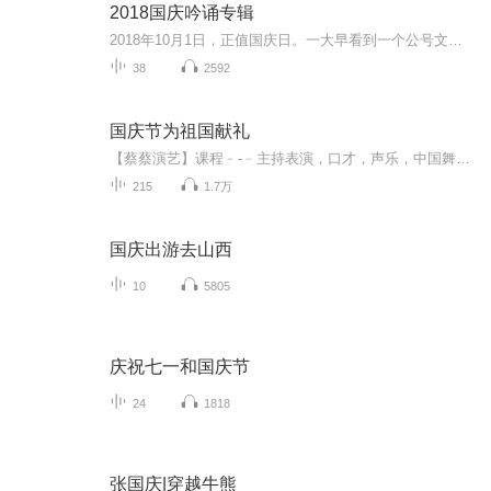
2018国庆吟诵专辑
2018年10月1日，正值国庆日。一大早看到一个公号文章，正是文天祥的《己卯十月一日至燕越五日罹狴犴有感而赋》。当然，彼十一非当今的十一。不过数字的巧合还是让人感触，今天拿来读一读，体味一番历史英杰的民族情怀，恰也当时。 根据诗题来看，这组诗是写于十月一日至十月五日之间，是文天祥被俘之后所作，这些诗作不仅有凛凛正气，更也能看的到他百端交集的复杂情感。另一首于右任先生的《望大陆》，微信公号有称《望乡》，一句“山之上国之殇”荡气回肠，一并兴起拿来读了一读。仓促间多有瑕疵...
38
2592
国庆节为祖国献礼
【蔡蔡演艺】课程﹣-﹣主持表演，口才，声乐，中国舞，民族舞。独特的小舞台，专业的录音棚，每一位同学都能成为优秀的小明星。独特的教学模式，轻松上课，快乐学习！知名主持人，舞蹈家，高级教师任职授课！江南总校：河沟街42号三楼 18545856430江北分校...
215
1.7万
国庆出游去山西
10
5805
庆祝七一和国庆节
24
1818
张国庆|穿越牛熊