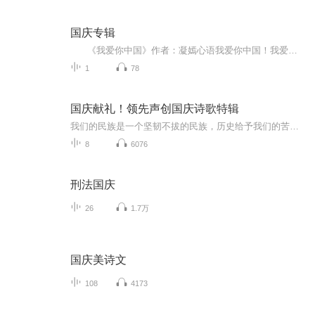
国庆专辑
《我爱你中国》作者：凝嫣心语我爱你中国！我爱你春天蓬勃的秧苗；我爱你秋日金黄的硕果。我爱你中国！我爱你青松气质，我爱你红梅品格！我爱你家乡的甜蔗好像乳汁滋润着我的心窝。我爱你中国，我要把最美的歌儿献给你，我的母亲我的祖国。我爱你中国，我爱...
1
78
国庆献礼！领先声创国庆诗歌特辑
我们的民族是一个坚韧不拔的民族，历史给予我们的苦难都变成了闪着金光的勋章！我们的国家是一个龙腾虎跃的国家，那条巨龙正以不可阻挡之势崛起于神奇的东方！------------------------------------------------值此祖国70周年华诞之际，领先声创以诗歌向祖国献礼！用我们的声音、用我们的热血、用我们的灵魂诵读经典爱国篇章，歌颂我们的祖国！永远繁荣富强！
8
6076
刑法国庆
26
1.7万
国庆美诗文
108
4173