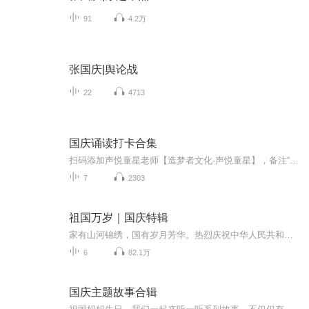
91
4.2万
张国庆|舆论战
22
4713
国庆诵读打卡合集
扫码添加声悦童星老师【造梦者文化-声悦童星】，备注“诵读打卡”报名，已添加好友的，直接发送“诵读打卡”报名，报名成功后进入社群。
7
2303
祖国万岁｜国庆特辑
家有山河锦绣，国有岁月芳华。热烈庆祝中华人民共和国成立73周年！
6
82.1万
国庆主题故事合辑