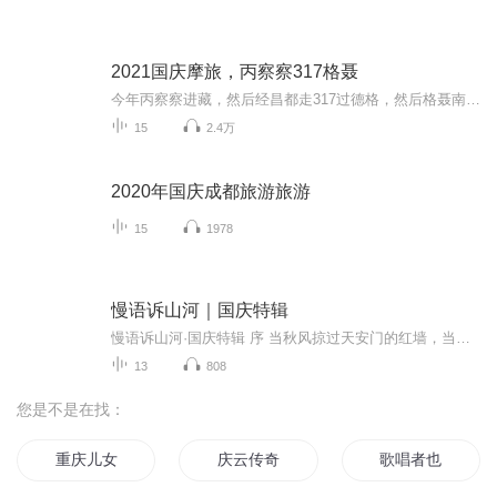
2021国庆摩旅，丙察察317格聂
今年丙察察进藏，然后经昌都走317过德格，然后格聂南线，最后沙溪古镇收尾。
15
2.4万
2020年国庆成都旅游旅游
15
1978
慢语诉山河｜国庆特辑
慢语诉山河·国庆特辑 序 当秋风掠过天安门的红墙，当桂香漫过万里长江的碧波，我总愿慢下脚步，以声为笔，轻轻描摹这山河的模样。 不必追赶喧嚣的潮，也无需堆砌华丽的词——这一辑里，每一段朗诵都是心底的低语：是对着塞北草原的星子说“国泰”，是向着...
13
808
您是不是在找：
重庆儿女
庆云传奇
歌唱者也