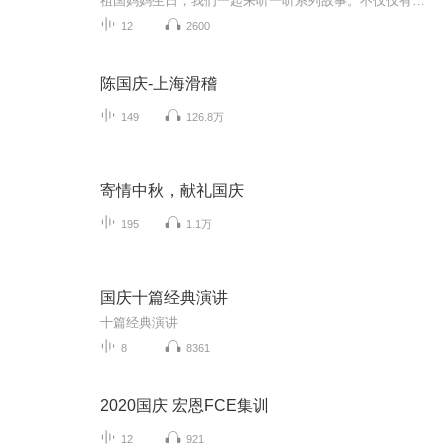
祖国妈妈生日，我们一起来听一听系列故事。不仅仅有《我的祖国》，还有红军故事，也有关于战争的故事，让大家体会到和平年代的不易。
12
2600
陈国庆-上海滑稽
149
126.8万
寄情中秋，献礼国庆
195
1.1万
国庆十篇经典演讲
十篇经典演讲
8
8361
2020国庆 宏恩FCE集训
12
921