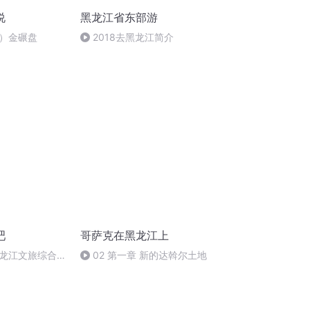
说
黑龙江省东部游
大）金碾盘
2018去黑龙江简介
吧
哥萨克在黑龙江上
龙江文旅综合宣
02 第一章 新的达斡尔土地