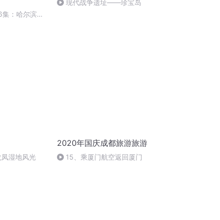
现代战争遗址——珍宝岛
16集：哈尔滨犹
2020年国庆成都旅游旅游
龙凤湿地风光
15、乘厦门航空返回厦门