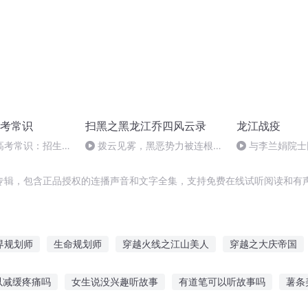
考常识
扫黑之黑龙江乔四风云录
龙江战疫
高考常识：招生章
拨云见雾，黑恶势力被连根挖
与李兰娟院士
音
起！
哈医大精锐之师坚
快报
专辑，包含正品授权的连播声音和文字全集，支持免费在线试听阅读和有声
界规划师
生命规划师
穿越火线之江山美人
穿越之大庆帝国
一人有庆
规划浪子
子规子归
异界之我就是规则
视界线的
以减缓疼痛吗
女生说没兴趣听故事
有道笔可以听故事吗
薯条
生规划师