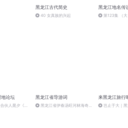
黑龙江古代简史
黑龙江地名传
40 女真族的兴起
第123集 （
湿地论坛
黑龙江省导游词
来黑龙江旅行
网合伙人晁夕《定
黑龙江省伊春汤旺河林海奇石
岂止于大｜黑
未来》
风景区导游词
传片