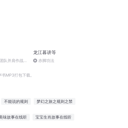
龙江暮讲等
团队并肩作战
赤脚功法
守武汉 | 抗疫
书MP3打包下载。
不能说的规则
梦幻之旅之规则之禁
旅行者
神之规则
我的人生规划
美味故事在线听
宝宝生肖故事在线听