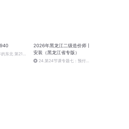
940
2026年黑龙江二级造价师丨
安装（黑龙江省专版）
年的东北 第212
24.第24节课专题七：预付款
起扣及价款结算