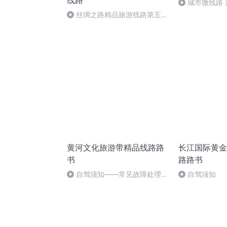
线路
城市微线路
转角遇见旧时
丝绸之路精品旅游线路第五
站-月牙泉和鸣沙山
黄河文化旅游带精品线路路
长江国际黄金
书
路路书
自驾须知——常见故障处理
自驾须知
（完）