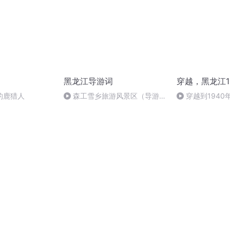
黑龙江导游词
穿越，黑龙江1
的鹿猎人
森工雪乡旅游风景区（导游
穿越到1940
词）
集