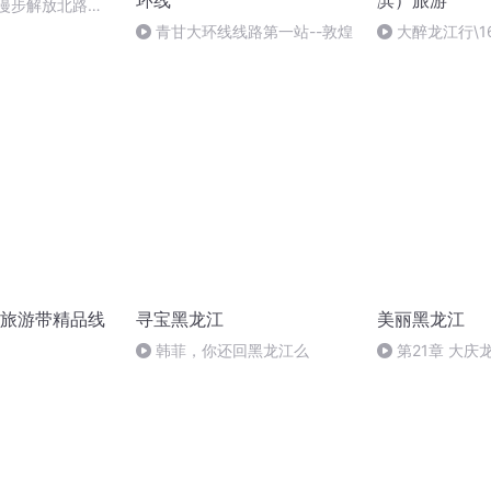
环线
滨）旅游
 漫步解放北路，
光
青甘大环线线路第一站--敦煌
大醉龙江行\
太人的生命绿洲
旅游带精品线
寻宝黑龙江
美丽黑龙江
韩菲，你还回黑龙江么
第21章 大庆