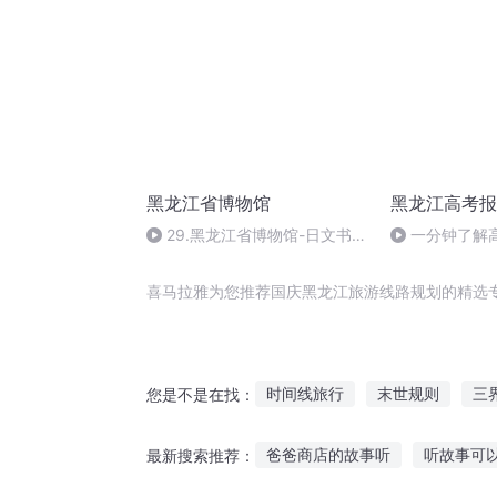
黑龙江省博物馆
黑龙江高考报
29.黑龙江省博物馆-日文书籍
一分钟了解
《支那水利地理史研究》
程有哪些话外
喜马拉雅为您推荐国庆黑龙江旅游线路规划的精选
时间线旅行
末世规则
三
您是不是在找：
世界线的旅程
强者规则
爸爸商店的故事听
听故事可
最新搜索推荐：
庆云传奇
大庆皇太子
人