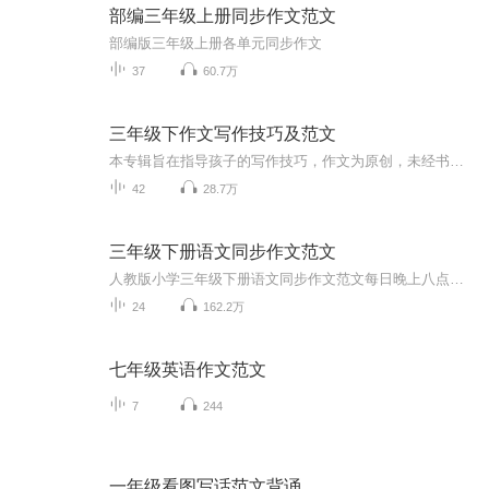
部编三年级上册同步作文范文
部编版三年级上册各单元同步作文
37
60.7万
三年级下作文写作技巧及范文
本专辑旨在指导孩子的写作技巧，作文为原创，未经书面授权，禁止以任何方式转载，违者必究！
42
28.7万
三年级下册语文同步作文范文
人教版小学三年级下册语文同步作文范文每日晚上八点更新一单元，欢迎小朋友们收听～提升三年级小学生作文水平，增加写作兴趣，每天听一听，收获满满！
24
162.2万
七年级英语作文范文
7
244
一年级看图写话范文背诵