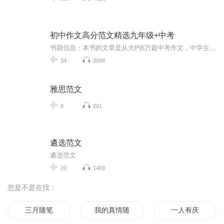
初中作文高分范文精选九年级+中考
书籍信息：本书的文章是从大约6万篇中考作文，中学生优秀作文中精选出来的，有真情实感，文字功底扎实，对人生有独立思考是我们学文的标准。这些文章，尽量在立意，选材的问题等方面有所差异，以切实际的启发学生的目的。适合人群:初三学生你将收获:每日一...
34
3098
雅思范文
6
201
遴选范文
遴选范文
20
1469
您是不是在找：
三月随笔
我的真情随笔
一人有庆