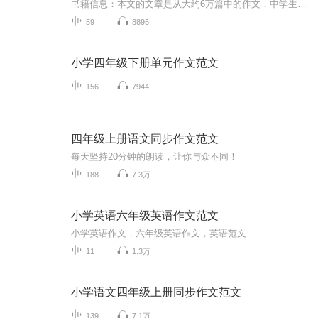
书籍信息：本文的文章是从大约6万篇中的作文，中学生优秀作文中精选出来的。有志气时的文字功底扎实，对人生有独立思考，是我们选文的标准。这些文章尽量在立意，选材的方面各方面有所差异，以切实际的启发学生的目的适合人群：初中生（八年级）你将获得：...
59
8895
小学四年级下册单元作文范文
156
7944
四年级上册语文同步作文范文
每天坚持20分钟的朗读，让你与众不同！
188
7.3万
小学英语六年级英语作文范文
小学英语作文，六年级英语作文，英语范文
11
1.3万
小学语文四年级上册同步作文范文
139
7.1万