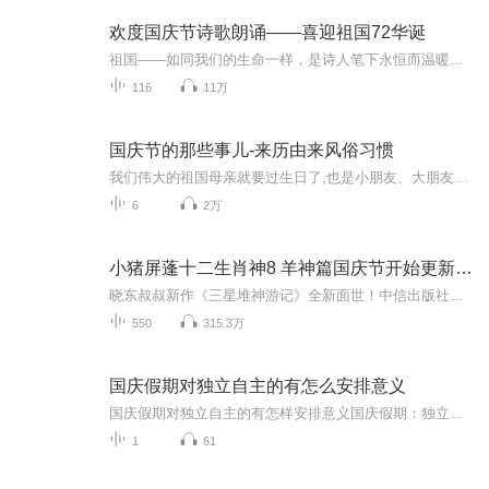
欢度国庆节诗歌朗诵——喜迎祖国72华诞
祖国——如同我们的生命一样，是诗人笔下永恒而温暖的主题。在祖国72周年华诞来临之际，特创建这个诗歌朗诵专辑，诵读经典爱国篇章，和大家一起歌颂祖国，向国庆的献礼！祝愿伟大的祖国繁荣富强，祝愿大家国庆节快乐，度过平安快乐的黄金周假期！
116
11万
国庆节的那些事儿-来历由来风俗习惯
我们伟大的祖国母亲就要过生日了,也是小朋友、大朋友们最喜欢的“国庆小长假”或说“黄金周”还有说”国庆7天乐”的，说法真是不一而足。那么“国庆节”是怎么来的？自古以来国庆节怎么庆贺？新中国国庆节的来历，以及新中国国庆节的庆贺方式又有哪些呢？ ...
6
2万
小猪屏蓬十二生肖神8 羊神篇国庆节开始更新啦！
晓东叔叔新作《三星堆神游记》全新面世！中信出版社出版！京东当当淘宝均有售！点蓝色字收听——《小猪屏蓬爆笑日记2024》《小猪屏蓬爆笑日记2》《小猪屏蓬爆笑日记1》让你笑得喘不上气！《我进故宫当富翁——小猪屏蓬故宫财商笔记》教你成为大富翁！《小...
550
315.3万
国庆假期对独立自主的有怎么安排意义
国庆假期对独立自主的有怎样安排意义国庆假期：独立自主生活的“试金石”与“充电场”一自主规划：构建独立自主生活的“蓝图能力”二生活实践：夯实独立自主生活的“技能底座”三自我探索：深化独立自主生活的“精神内核”四假期意义：从“短期体验”到“...
1
61