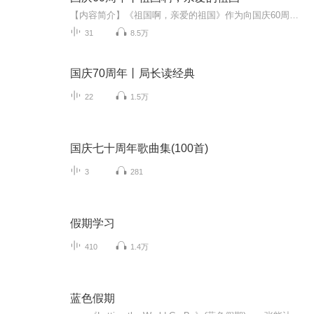
【内容简介】《祖国啊，亲爱的祖国》作为向国庆60周年献礼的重点出版物，由当代著名诗人、河北省作家协会副主席、《诗选刊》杂志主编郁葱担任主编；由中央人民广播电台著名播音指导方明、雅坤和著名朗诵艺术家瞿弦和、张筠英联袂朗诵，倾情演绎。祖国，如...
31
8.5万
国庆70周年丨局长读经典
22
1.5万
国庆七十周年歌曲集(100首)
3
281
假期学习
410
1.4万
蓝色假期