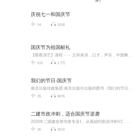
乐）
庆祝七一和国庆节
24
1818
国庆节为祖国献礼
【蔡蔡演艺】课程﹣-﹣主持表演，口才，声乐，中国舞，民族舞。独特的小舞台，专业的录音棚，每一位同学都能成为优秀的小明星。独特的教学模式，轻松上课，快乐学习！知名主持人，舞蹈家，高级教师任职授课！江南总校：河沟街42号三楼 18545856430江北分校...
215
1.7万
我们的节日-国庆节
南京出版传媒集团·南京出版社出版的图书《我们的节日》通过对中国节日文化和节日意义进行深度的挖掘，面向青少年群体构建独具特色的栏目内容，以此丰富春节、元宵节、清明节、端午节、七夕节、中秋节、重阳节等传统节日；六一节、教师节、国庆节等新兴节日的文化内涵和表现形式。促进青少年形成新的节日习俗，提升节日仪式感、认同感。音频作品由金陵朗读者联盟志愿者朗诵，南京音像出版社、金陵图书馆联合制作。
35
8076
二建市政冲刺，适合国庆节逆袭
2020年二级建造师市政专业1、从基础到密训冲刺V2、从精华课程到超压密押V3、0基础同步更新v4、持续更新到2020年考试V5、只要你跟着学让你一次稳拿证V6、渠道超压压题，超压三页纸等独家绝密压题!
36
2619