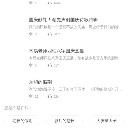
10
1644
国庆献礼！领先声创国庆诗歌特辑
我们的民族是一个坚韧不拔的民族，历史给予我们的苦难都变成了闪着金光的勋章！我们的国家是一个龙腾虎跃的国家，那条巨龙正以不可阻挡之势崛起于神奇的东方！------------------------------------------------值此祖国70周年华诞之际，领先声创以诗歌向祖国献礼！用我们的声音、用我们的热血、用我们的灵魂诵读经典爱国篇章，歌颂我们的祖国！永远繁荣富强！
8
6076
木易老师四柱八字国庆直播
木易老师四柱八字国庆直播，如有缺少是官方系统删除，后期发现会补上，记得收藏关注
8
517
乐和的假期
淘气泡泡冒不停，三千好奇问不休，《乐和的假期》开始咯！快来跟着乐和一起，国学池里打滚，故事屋中做梦，滑滑梯上品尝科学芝士吧！
12
624
您是不是在找：
宅神的假期
影后的悠长假期
大庆皇太子