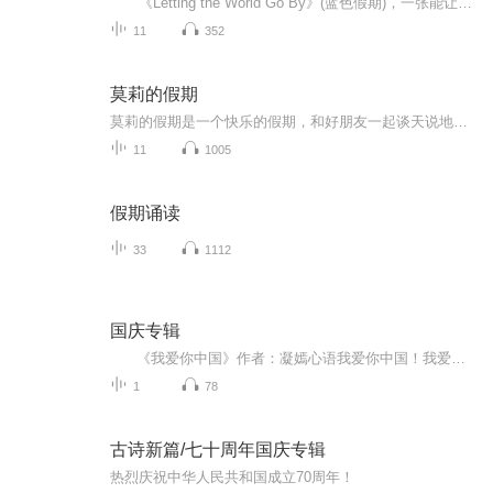
《Letting the World Go By》(蓝色假期)，一张能让你心境平和，怡情悦性的发烧美乐，由世界著名的发烧名厂Real Music录制，多位新纪元音乐名家：钢琴家Kevin Kern，Danny Wright，Berward Koch，吉他手Govi，竖琴家Hilary Stagg等，倾情演奏十一首醉人...
11
352
莫莉的假期
莫莉的假期是一个快乐的假期，和好朋友一起谈天说地，一起进行一次华丽的冒险，一起去偶像的书店打工……可是，这个暑假与以前又有点不同，感觉大家一下子都长大了，有了这样那样的烦恼和秘密。妈妈的爱有时会觉得是种甜蜜的负担，与好朋友的相处彼此温暖又彼此伤害，心里藏着一个关于男孩子的秘密……看来，没有烦恼的成长，那是到不了的彼岸……
11
1005
假期诵读
33
1112
国庆专辑
《我爱你中国》作者：凝嫣心语我爱你中国！我爱你春天蓬勃的秧苗；我爱你秋日金黄的硕果。我爱你中国！我爱你青松气质，我爱你红梅品格！我爱你家乡的甜蔗好像乳汁滋润着我的心窝。我爱你中国，我要把最美的歌儿献给你，我的母亲我的祖国。我爱你中国，我爱...
1
78
古诗新篇/七十周年国庆专辑
热烈庆祝中华人民共和国成立70周年！