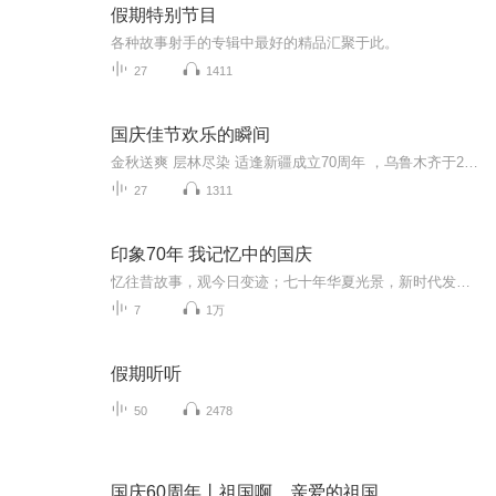
假期特别节目
各种故事射手的专辑中最好的精品汇聚于此。
27
1411
国庆佳节欢乐的瞬间
金秋送爽 层林尽染 适逢新疆成立70周年 ，乌鲁木齐于2025年9月23日迎来党中央和习大大带领的慰问团。新疆各族群众欢欣鼓舞，热烈欢迎。
27
1311
印象70年 我记忆中的国庆
忆往昔故事，观今日变迹；七十年华夏光景，新时代发展变迁。用声音走过时间的长河，以温度感受记忆中的故事。
7
1万
假期听听
50
2478
国庆60周年丨祖国啊，亲爱的祖国