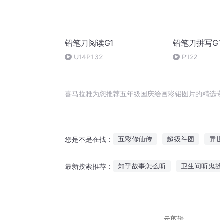
铅笔刀阅读G1
铅笔刀拼写G
U14P132
P122
喜马拉雅为您推荐五年级国庆绘画彩铅图片的精选
五彩修仙传
超级斗图
异
您是不是在找：
庆云传奇
错了彩铅
一片
知乎故事怎么听
卫生间听鬼
最新搜索推荐：
重庆儿女
一人有庆
少儿故事音频免费听
中戏眼
十岁听故事看书
给孩子听晚
云剪辑