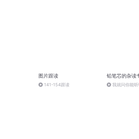
现了_缩混
图片跟读
铅笔芯的杂读
141-154跟读
我就问你能听
不？