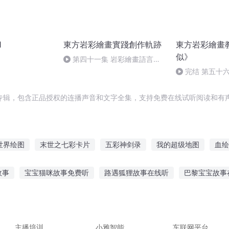
1
東方岩彩繪畫實踐創作軌跡
東方岩彩繪畫
似》
第四十一集 岩彩繪畫語言錘
煉基礎篇《敦》三十天日誌16D
完结 第五十六
写生 作业赏析 
专辑，包含正品授权的连播声音和文字全集，支持免费在线试听阅读和有声
世界绘图
末世之七彩卡片
五彩神剑录
我的超级地图
血绘
伤心画不成
大庆皇太子
我的五彩大学生活
传说级图书
穿
故事
宝宝猫咪故事免费听
路遇狐狸故事在线听
巴黎宝宝故事
神故事在线听
无广告听故事软件下载
看名人听故事的好处
和
安故事好处
李端听筝背后故事
主播培训
小雅智能
车联网平台