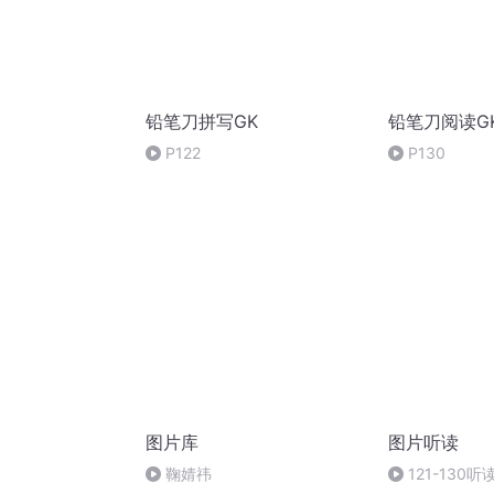
铅笔刀拼写GK
铅笔刀阅读G
P122
P130
图片库
图片听读
鞠婧祎
121-130听