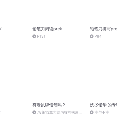
K
铅笔刀阅读prek
铅笔刀拼写pre
P131
P84
有老鼠牌铅笔吗？
洗尽铅华l的专
读
78第13章大结局猫牌橡皮出
幸与不幸