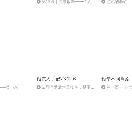
第12课 | 股票板块——个人努
色彩的基础
力完全抵不住行业风口
铅衣人手记23.12.6
铅华不问离殇
——莫小米
2.肝癌术后大量转移，是不是
第一百一十七
就要放弃？（1）病情好转P11-
订阅、求转发、
12