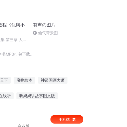
教程《似與不
有声の图片
仙气背景图
集 第三章 人物
（六）
书MP3打包下载。
天下
魔物绘本
神级国画大师
越之大庆帝国
天书绘梦
铅华褪尽
在线听
听妈妈讲故事图文版
尚听王八讲故事
听故事博客推荐什么软件
手机端
企业版