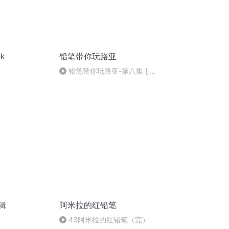
k
铅笔带你玩路亚
铅笔带你玩路亚-第八集 [ 如
何顺利的抛投 ]
辑
阿米拉的红铅笔
43阿米拉的红铅笔（完）