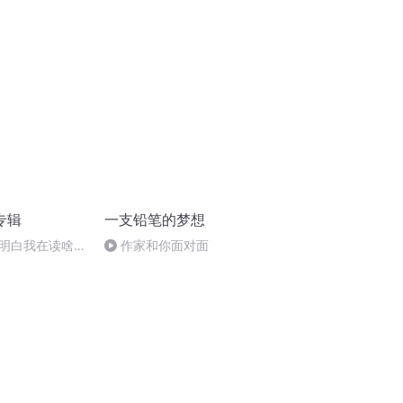
专辑
一支铅笔的梦想
明白我在读啥
作家和你面对面