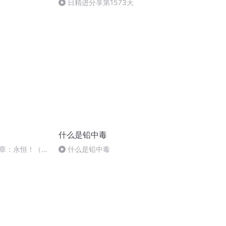
日精进分享第1573天
什么是铅中毒
章：永恒！（求
什么是铅中毒
求点赞）