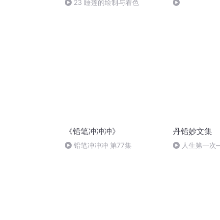
23 睡莲的绘制与着色
《铅笔冲冲冲》
丹铅妙文集
铅笔冲冲冲 第77集
人生第一次