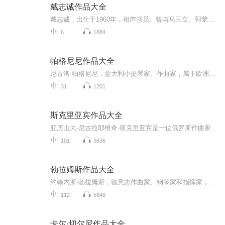
戴志诚作品大全
戴志诚，出生于1960年，相声演员。曾与马三立、郭荣启、白全福学习相声，后拜相声名家李伯祥为师。1978年，进入天津市曲艺团，从事专业相声表演。1986年，从天津市曲艺团调到中国广播艺术团说唱团。1993年开始与姜昆合作，有作品《其实你不懂我的心》《送你一支歌》、《合家欢》、《踩脚》等作品。
6
1884
帕格尼尼作品大全
尼古洛·帕格尼尼，意大利小提琴家、作曲家，属于欧洲晚期古典乐派，早期浪漫乐派音乐家。他是历史上著名的小提琴大师之一，对小提琴演奏技术进行了很多创新。
31
1201
斯克里亚宾作品大全
亚历山大·尼古拉耶维奇·斯克里亚宾是一位俄罗斯作曲家和钢琴家。1903年以前，斯克里亚宾深受弗雷德里克·肖邦音乐的影响，其作品风格相对注重调性，属于晚期浪漫主义时期。
101
3636
勃拉姆斯作品大全
约翰内斯·勃拉姆斯，德意志作曲家、钢琴家和指挥家，被认为是浪漫主义音乐时期最重要的代表之一。勃拉姆斯是当代维也纳的音乐领袖，其大部分的创作时期也是在维也纳度过的。他创作了四部交响曲，其中第一部在他40岁时完成，他笔下的曲类包括钢琴曲、室内...
112
5848
卡尔·切尔尼作品大全