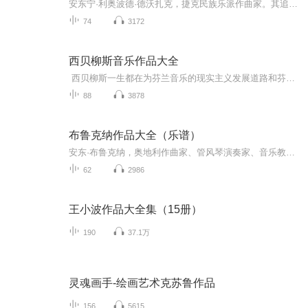
安东宁·利奥波德·德沃扎克，捷克民族乐派作曲家。其追随着浪漫主义时期民族主义者的典范贝德里赫·斯美塔那，德沃扎克经常在他的作品中使用摩拉维亚和他的故乡波希米亚的民谣音乐的旋律及其他方面。德沃夏克自己的风格经常被描述为“吸收了民歌的影响并...
74
3172
西贝柳斯音乐作品大全
西贝柳斯一生都在为芬兰音乐的现实主义发展道路和芬兰音乐的民族独特性努力不懈，他的音乐作品体裁多样，题材广泛，凝聚着炽热的爱国主义感情和浓厚的民族特色，这些反映芬兰民族精神的音乐作品奠定了他作为世界作曲家的地位，并在世界音乐文化史上起了...
88
3878
布鲁克纳作品大全（乐谱）
安东·布鲁克纳，奥地利作曲家、管风琴演奏家、音乐教育家。他以创作交响曲、弥撒曲与经文歌而著称，亦有创作出优秀的室内乐作品如弦乐四重奏和弦乐五重奏。其交响曲因其丰富的音响结构、多重的复调特性和宏大的结构而被认为是德奥派浪漫主义最后阶段的代...
62
2986
王小波作品大全集（15册）
190
37.1万
灵魂画手-绘画艺术克苏鲁作品
156
5615