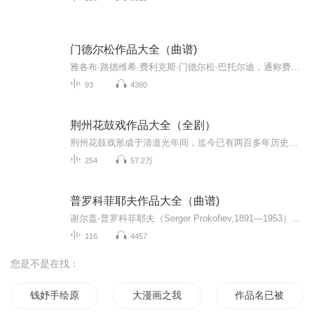
门德尔松作品大全（曲谱)
雅各布·路德维希·费利克斯·门德尔松·巴托尔迪，通称费利克斯·门德尔松，是德国早期浪漫主义时期的作曲家、钢琴家、管风琴家和指挥家。门德尔松的作品包括交响曲、协奏曲、钢琴音乐、管风琴音乐和室内乐。
93
4380
荆州花鼓戏作品大全（全剧）
荆州花鼓戏形成于清道光年间，迄今已有两百多年历史，为湖北省地方传统戏剧、国家级非物质文化遗产。荆州花鼓戏曾于1954年定名为天沔花鼓戏，1981年改称荆州花鼓戏。荆州花鼓戏主要流行于湖北仙桃、天门、潜江、监利、洪湖、荆门、京山、江陵等江汉平原地...
254
57.2万
普罗科菲耶夫作品大全（曲谱)
谢尔盖-普罗科菲耶夫（Serger Prokofiev,1891—1953），是20世纪俄国最优秀的作曲家和钢琴家之一。在柴可夫斯基等前辈之后，普罗科菲耶夫和斯特拉文斯基等人将俄国的音乐带进现代艺术的殿堂。他们以自己杰出的作品，再次证明他们在音乐上的创作才华和与时...
116
4457
您是不是在找：
钱妤手绘原画集
大漫画之我是作者
作品名已被占用