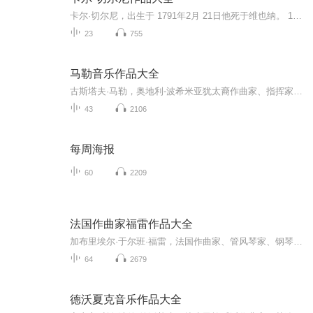
卡尔·切尔尼，出生于 1791年2月 21日他死于维也纳。 1857年7月 15日是一位奥地利作曲家和钢琴家。卡尔·车尔尼最著名的成就是创作了大量技术性练习曲集。其中尤其值得一提的是《晨曦之歌》（作品821号），这是一套包含160首难度递增练习曲的作品。 车尔...
23
755
马勒音乐作品大全
古斯塔夫·马勒，奥地利-波希米亚犹太裔作曲家、指挥家。作为作曲家，他是19世纪德奥传统和20世纪早期的现代主义音乐之间承前启后的桥梁。马勒之后，十二音和无调性音乐等先锋理念崛起，传统调性音乐的辉煌时代走向终结。
43
2106
每周海报
60
2209
法国作曲家福雷作品大全
加布里埃尔·于尔班·福雷，法国作曲家、管风琴家、钢琴家以及音乐教育家。福雷前承圣桑，后继者则有拉威尔与德彪西；早期与圣桑一同为法国国民乐派奠基，后期在巴黎音乐学院任内力行改革，提拔后进，对于法国近代音乐发展起了轴承的作用。福雷的音乐作品...
64
2679
德沃夏克音乐作品大全