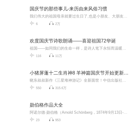
国庆节的那些事儿-来历由来风俗习惯
我们伟大的祖国母亲就要过生日了,也是小朋友、大朋友们最喜欢的“国庆小长假”或说“黄金周”还有说”国庆7天乐”的，说法真是不一而足。那么“国庆节”是怎么来的？自古以来国庆节怎么庆贺？新中国国庆节的来历，以及新中国国庆节的庆贺方式又有哪些呢？ ...
6
2万
欢度国庆节诗歌朗诵——喜迎祖国72华诞
祖国——如同我们的生命一样，是诗人笔下永恒而温暖的主题。在祖国72周年华诞来临之际，特创建这个诗歌朗诵专辑，诵读经典爱国篇章，和大家一起歌颂祖国，向国庆的献礼！祝愿伟大的祖国繁荣富强，祝愿大家国庆节快乐，度过平安快乐的黄金周假期！
116
11万
小猪屏蓬十二生肖神8 羊神篇国庆节开始更新啦！
晓东叔叔新作《三星堆神游记》全新面世！中信出版社出版！京东当当淘宝均有售！点蓝色字收听——《小猪屏蓬爆笑日记2024》《小猪屏蓬爆笑日记2》《小猪屏蓬爆笑日记1》让你笑得喘不上气！《我进故宫当富翁——小猪屏蓬故宫财商笔记》教你成为大富翁！《小...
550
315.6万
勋伯格作品大全
阿诺尔德·勋伯格（Arnold Schönberg，1874年9月13日-1951年7月13日），西方现代主义音乐代表人物。勋伯格是20世纪最有影响的作曲家之一，他在音乐风格上的巨大变革，带动了20世纪音乐一场翻天覆地的革命。勋伯格是一位具有大胆创新精神的作曲家，他的作...
23
953