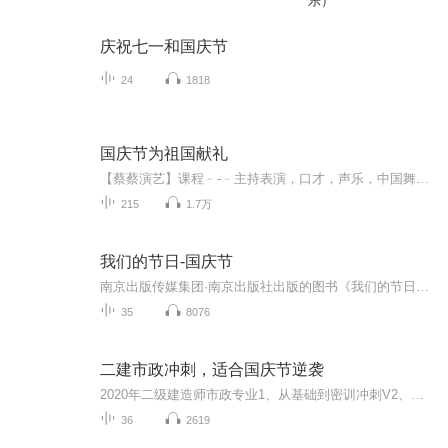
乐）
庆祝七一和国庆节
24
1818
国庆节为祖国献礼
【蔡蔡演艺】课程﹣-﹣主持表演，口才，声乐，中国舞，民族舞。独特的小舞台，专业的录音棚，每一位同学都能成为优秀的小明星。独特的教学模式，轻松上课，快乐学习！知名主持人，舞蹈家，高级教师任职授课！江南总校：河沟街42号三楼 18545856430江北分校...
215
1.7万
我们的节日-国庆节
南京出版传媒集团·南京出版社出版的图书《我们的节日》通过对中国节日文化和节日意义进行深度的挖掘，面向青少年群体构建独具特色的栏目内容，以此丰富春节、元宵节、清明节、端午节、七夕节、中秋节、重阳节等传统节日；六一节、教师节、国庆节等新兴节日的文化内涵和表现形式。促进青少年形成新的节日习俗，提升节日仪式感、认同感。音频作品由金陵朗读者联盟志愿者朗诵，南京音像出版社、金陵图书馆联合制作。
35
8076
二建市政冲刺，适合国庆节逆袭
2020年二级建造师市政专业1、从基础到密训冲刺V2、从精华课程到超压密押V3、0基础同步更新v4、持续更新到2020年考试V5、只要你跟着学让你一次稳拿证V6、渠道超压压题，超压三页纸等独家绝密压题!
36
2619