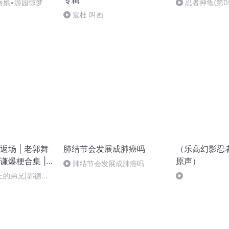
专辑
丽娘•游园惊梦
忍者神龟(第0
寇杜 叫画
场 | 老郭舞
肺结节会发展成肺癌吗
（乐高幻影忍
谦爆梗合集 |
原声）
肺结节会发展成肺癌吗
正的弟兄|郭德纲