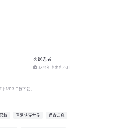
火影忍者
我的剑也未尝不利
书MP3打包下载。
忍校
重返快穿世界
返古归真
重返少时
我家的综漫可以这么无节操