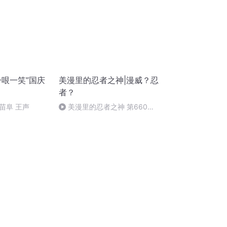
一哏一笑”国庆
美漫里的忍者之神|漫威？忍
者？
苗阜 王声
美漫里的忍者之神 第660集
最终一战（二）（完）