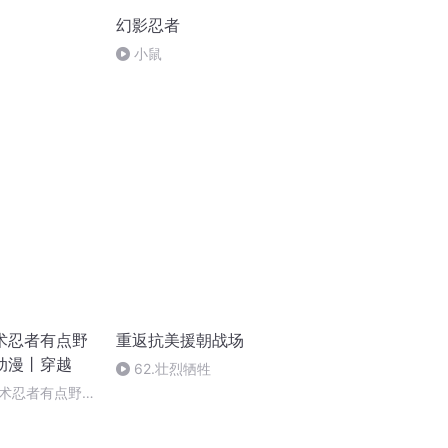
幻影忍者
小鼠
术忍者有点野
重返抗美援朝战场
动漫丨穿越
62.壮烈牺牲
术忍者有点野-
（粉丝福利，免费
月票、评价）