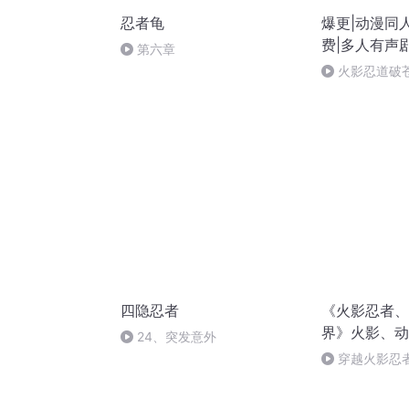
忍者龟
爆更|动漫同人
费|多人有声
第六章
火影忍道破苍
结）求订阅关
四隐忍者
《火影忍者、
界》火影、动
24、突发意外
人
穿越火影忍
-0680