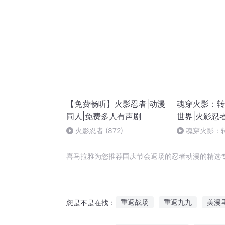
【免费畅听】火影忍者|动漫
魂穿火影：转
同人|免费多人有声剧
世界|火影忍
火影忍者 (872)
魂穿火影：
界-第100集
喜马拉雅为您推荐国庆节会返场的忍者动漫的精选
重返战场
重返九九
美漫
您是不是在找：
重返少年
一人有庆
重返