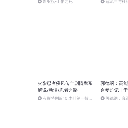
新梁祝-山伯之死
寇流兰与杜
火影忍者疾风传全剧情燃系
郭德纲：高能返
解说/动漫/忍者之路
台受难记丨于
名场面合集
火影特别篇10 木叶第一技师
郭德纲：真
卡卡西
线下返场