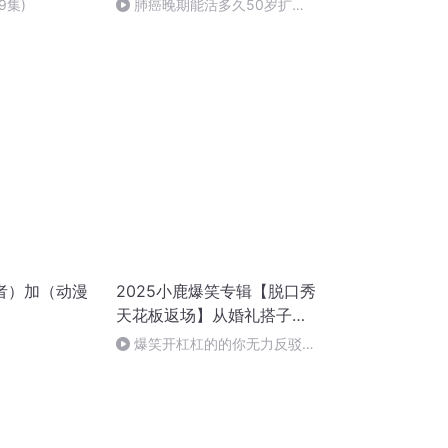
9集)
肺癌晚期能活多久50岁扩散
到骨头
者）加（动漫
2025小鹿爆笑专辑【脱口秀
天花板返场】从婚礼搭子到
老板PUA，职场＆人生百态
爆笑开杠杠的的你无力反驳-
全纪录
小鹿｜脱口秀