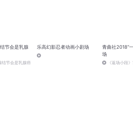
结节会是乳腺
乐高幻影忍者动画小剧场
青曲社2018“
场
腺结节会是乳腺癌
《返场小段》