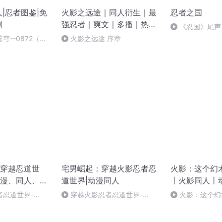
|忍者图鉴|免
火影之远途｜同人衍生｜最
忍者之国
剧
强忍者｜爽文｜多播｜热血
《忍国》尾声
｜二次元｜穿越动漫｜火影
穹--0872（完
火影之远途 序章
忍者
注和评论
穿越忍道世
宅男崛起：穿越火影忍者忍
火影：这个幻
漫、同人、多
道世界|动漫同人
丨火影同人丨
者忍道世界-
穿越火影忍者忍道世界-
火影：这个幻
-0872（完结）
-0872（完）
爆更！求订阅、