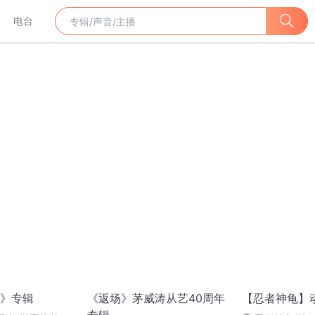
电台
》专辑
《返场》茅威涛从艺40周年
【忍者神龟】