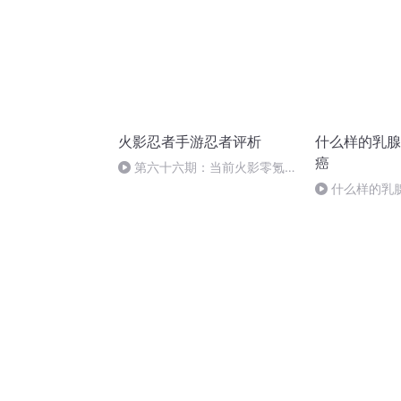
火影忍者手游忍者评析
什么样的乳腺
癌
第六十六期：当前火影零氪新
手玩家的遭遇
什么样的乳