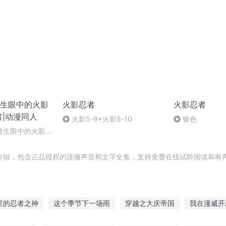
生眼中的火影
火影忍者
火影忍者
者|动漫同人
火影5-9+火影5-10
银色
转生眼中的火影世
专辑，包含正品授权的连播声音和文字全集，支持免费在线试听阅读和有声
里的忍者之神
这个季节下一场雨
穿越之大庆帝国
我在漫威开
男神之路
重返人生
重返九州
动漫角斗场
大庆皇太子