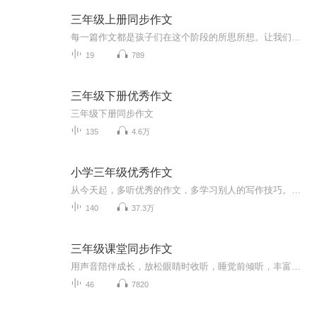
三年级上册同步作文
每一篇作文都是孩子们在这个阶段的所思所想。让我们一起共同积累，共同分享好的优秀作文！
19
789
三年级下册优秀作文
三年级下册同步作文
135
4.6万
小学三年级优秀作文
从今天起，多听优秀的作文，多学习别人的写作技巧。积累写作经验,学习写作技巧,提升写作水平，从根本上解决孩子写作难，家长辅导难的问题。
140
37.3万
三年级课堂同步作文
用声音陪伴成长，放松眼睛时收听，睡觉前倾听，丰富作文素材，润物细无声。
46
7820