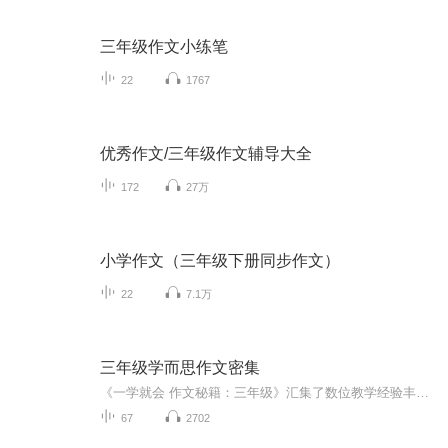
三年级作文小练笔
22
1767
优秀作文/三年级作文辅导大全
172
27万
小学作文（三年级下册同步作文）
22
7.1万
三年级学而思作文密集
《一学就会 作文秘籍：三年级》汇集了数位教学经验丰富的优秀一线及学而思老师，尽心竭力打造。图书为16开，四色；读者对象小学三年级，内容是看图说话写话，透过“小眼睛、看世界”来由浅入深启发兴趣，引导孩子观察、思考、想象，让他们在快乐中会说、会...
67
2702