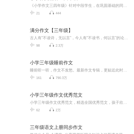
《小学作文三四年级》针对中段学生，在巩固基础的同时，系统提升写作能力。课程围绕叙事、描写、说明等常见文体，通过方法指导、例文分析和随堂练笔，帮孩子掌握结构安排与细节刻画。内容紧贴课堂要求，用趣味化讲解和螺蛳独家手绘插画，让学习轻松高效，...
21
444
满分作文【三年级】
古人有“不读诗，无以言”，今人有“不读书，何以言”的论调。听满分作文，潜移默化的慢慢沉淀作文素材，体会作文格式！要做一个有心人，时时处处多看、多听、多想、多吸收。养成认真仔细观察生活的好习惯。
98
2.3万
小学三年级睡前作文
睡前听一听，作文不发愁。最新作文专辑，更贴近此时三年级学生。欢迎订阅。写人篇01—23记事篇24—69写景篇70—82状物篇83—111想象篇112—127感悟篇128—142抒情篇143—153求知篇154—159书信篇160—162三年级是孩子们课堂作文的起始阶段，为了提高孩子们...
161
790.3万
小学三年级作文优秀范文
小学三年级作文优秀范文，精选全国优秀范文，孩子欣赏美文的同时，还能获取更多灵感如果有版权等问题，请私信我，感谢支持与关注
62
2万
三年级语文上册同步作文