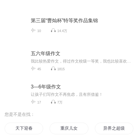
第三届“曹灿杯”特等奖作品集锦
10
14.4万
五六年级作文
我比较热爱作文，得过作文校级一等奖，我也比较喜欢编故事，希望我的专辑能够帮到大家，如果觉得我的专辑对你有帮助，可以给个五星好评吗？
45
1815
3—6年级作文
让孩子们写作文不再焦虑，且有所借鉴！
17
7万
您是不是在找：
天下迎春
重庆儿女
异界之超级抽奖