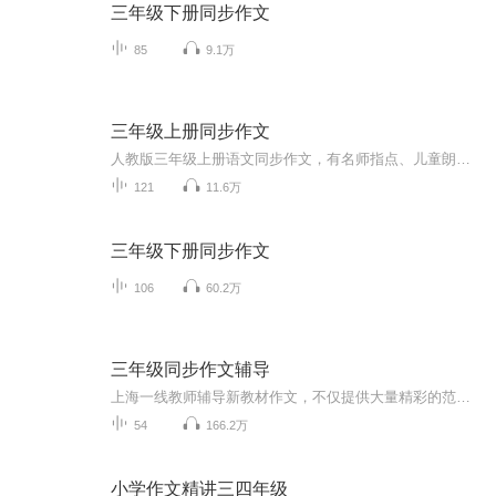
三年级下册同步作文
85
9.1万
三年级上册同步作文
人教版三年级上册语文同步作文，有名师指点、儿童朗读优秀作品。助力宝宝下笔如有神哦！
121
11.6万
三年级下册同步作文
106
60.2万
三年级同步作文辅导
上海一线教师辅导新教材作文，不仅提供大量精彩的范文，还为学生提炼写作方法和技巧，帮助学生积累丰富的语言材料，切实提高学生的写作水平。
54
166.2万
小学作文精讲三四年级