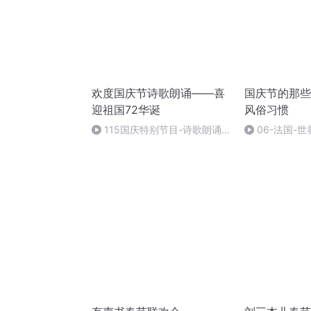
欢度国庆节诗歌朗诵——喜
国庆节的那些
迎祖国72华诞
风俗习惯
115国庆特别节目-诗歌朗诵-
06-法国-
中国梦
国庆节的那些