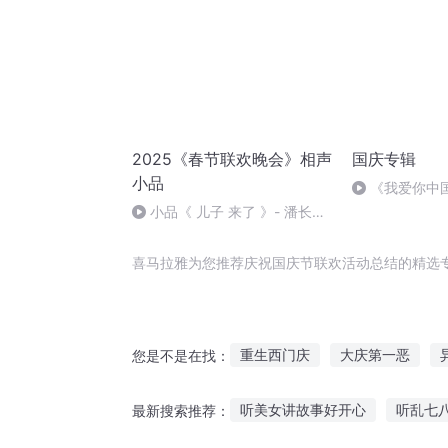
2025《春节联欢晚会》相声
国庆专辑
小品
《我爱你中
小品《 儿子 来了 》- 潘长江
蔡明乔衫
喜马拉雅为您推荐庆祝国庆节联欢活动总结的精选
重生西门庆
大庆第一恶
您是不是在找：
庆余年之长歌行
重庆儿女
听美女讲故事好开心
听乱七
最新搜索推荐：
庆之的野望
普天同庆
嘉