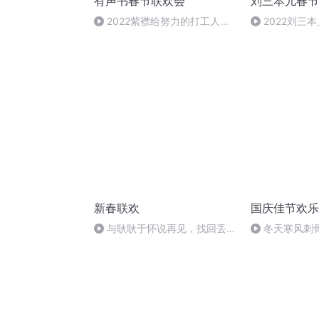
有声书春节联欢会
刘三本儿春节
2022紫襟给努力的打工人送
2022刘三
祝福啦
新春联欢
国庆佳节欢乐
与耿耿于怀说再见，找回丢失
冬天寒风刺
多年的父子情（赵光辉）
暖的春天