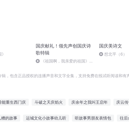
国庆献礼！领先声创国庆诗
国庆美诗文
歌特辑
国》
想北平（6）
《祖国啊，我亲爱的祖国》温
婉
专辑，包含正品授权的连播声音和文字全集，支持免费在线试听阅读和有声
异能重生西门庆
斗破之天庆焰火
庆余年之我叫王启年
庆云传
庆阳成长手札
穿越之大庆帝国
安庆年记事
一人有庆
大
八糟的故事
运城文化小故事幼儿听
听故事男朋友表情包
往后
庆皇帝