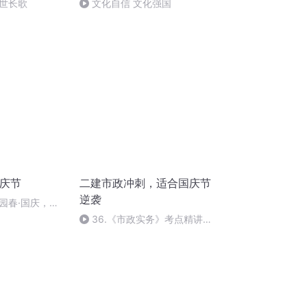
世长歌
文化自信 文化强国
国庆节
二建市政冲刺，适合国庆节
逆袭
园春·国庆，朗
36.《市政实务》考点精讲第
36节课_2020926212025