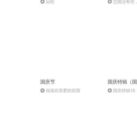
囚歌
怎能没有你
国庆节
国庆特辑（国
祝福你亲爱的祖国
国庆特辑16
胡 东方红+一