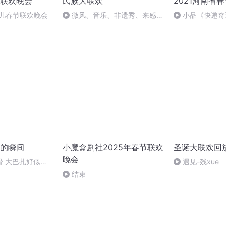
联欢晚会
民族大联欢
2021河南省
本儿春节联欢晚会
微风、音乐、非遗秀、来感受
小品《快递奇
民族嘉年华带来的“欢乐时光”
的瞬间
小魔盒剧社2025年春节联欢
圣诞大联欢回
晚会
骨 大巴扎好似温
遇见-残xue
结束