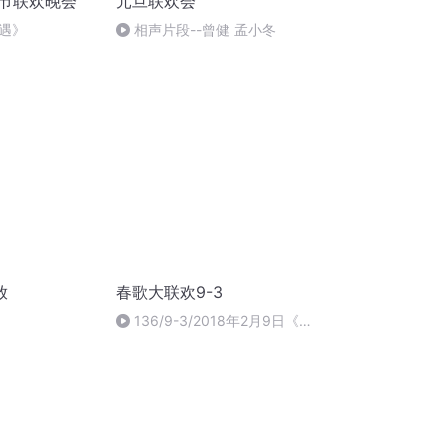
春节联欢晚会
元旦联欢会
遇》
相声片段--曾健 孟小冬
放
春歌大联欢9-3
136/9-3/2018年2月9日《春
歌大联欢》3