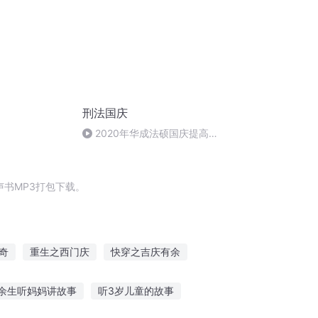
刑法国庆
2020年华成法硕国庆提高班
刑法陈 (26)
书MP3打包下载。
奇
重生之西门庆
快穿之吉庆有余
官人西门庆
庆元纪年
水浒西门庆
余生听妈妈讲故事
听3岁儿童的故事