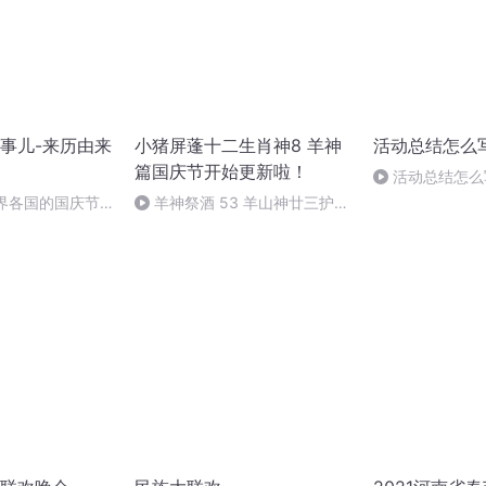
事儿-来历由来
小猪屏蓬十二生肖神8 羊神
活动总结怎么
篇国庆节开始更新啦！
活动总结怎么
世界各国的国庆节-
羊神祭酒 53 羊山神廿三护祭
事儿
坛 敬天地白泽做祭酒（4）