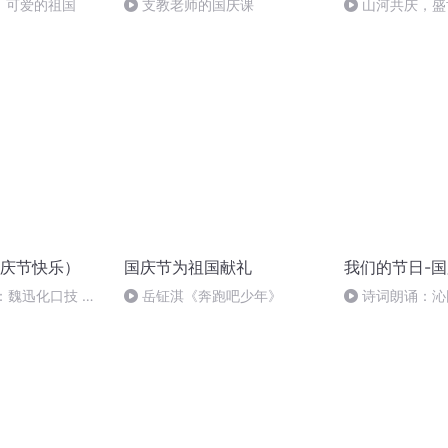
，可爱的祖国
支教老师的国庆课
山河共庆，盛
庆节快乐）
国庆节为祖国献礼
我们的节日-
：魏迅化口技 二
岳钲淇《奔跑吧少年》
诗词朗诵：沁
般唱法和原生态
读者：张继军