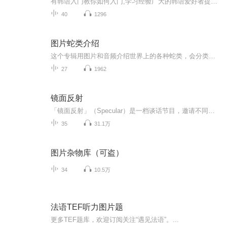
有韩语入门教你如何入门,学习经验广大的韩语爱好者提供自己学习的心得体会;韩语词汇包含各类词汇满足你各个方面的需求;韩语阅读:韩国古今各种书籍、童话、谚语等的阅读;韩语...
40
1296
图片蛇类介绍
这个专辑用图片和音频介绍世界上的各种蛇类，会分类别介绍，如有错误欢迎指正。
27
1962
镜面反射
「镜面反射」（Specular）是一档谈话节目，邀请不同的人讲述行业、生活、过往，让观点反射回弹。人类交谈是两面镜子互相照镜子，观点像光线，虽无法触摸却近乎实体，我们通过对话看见一切。「镜面反射」与国内中坚青年创作者有密切合作，以线上播客与线下...
35
31.1万
图片杂物库（可盗）
34
10.5万
法语TEF听力图片题
更多TEF题库，欢迎订阅关注“遇见法语”。...