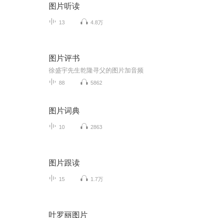
图片听读
13
4.8万
图片评书
徐盛宇先生乾隆寻父的图片加音频
88
5862
图片词典
10
2863
图片跟读
15
1.7万
叶罗丽图片