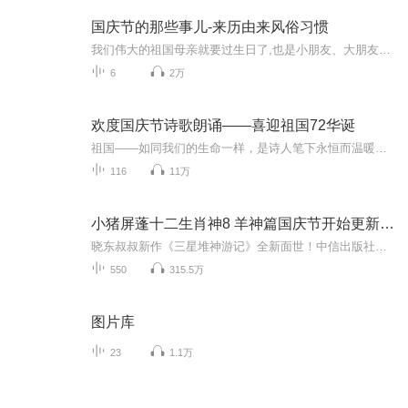
国庆节的那些事儿-来历由来风俗习惯
我们伟大的祖国母亲就要过生日了,也是小朋友、大朋友们最喜欢的“国庆小长假”或说“黄金周”还有说”国庆7天乐”的，说法真是不一而足。那么“国庆节”是怎么来的？自古以来国庆节怎么庆贺？新中国国庆节的来历，以及新中国国庆节的庆贺方式又有哪些呢？ ...
6
2万
欢度国庆节诗歌朗诵——喜迎祖国72华诞
祖国——如同我们的生命一样，是诗人笔下永恒而温暖的主题。在祖国72周年华诞来临之际，特创建这个诗歌朗诵专辑，诵读经典爱国篇章，和大家一起歌颂祖国，向国庆的献礼！祝愿伟大的祖国繁荣富强，祝愿大家国庆节快乐，度过平安快乐的黄金周假期！
116
11万
小猪屏蓬十二生肖神8 羊神篇国庆节开始更新啦！
晓东叔叔新作《三星堆神游记》全新面世！中信出版社出版！京东当当淘宝均有售！点蓝色字收听——《小猪屏蓬爆笑日记2024》《小猪屏蓬爆笑日记2》《小猪屏蓬爆笑日记1》让你笑得喘不上气！《我进故宫当富翁——小猪屏蓬故宫财商笔记》教你成为大富翁！《小...
550
315.5万
图片库
23
1.1万