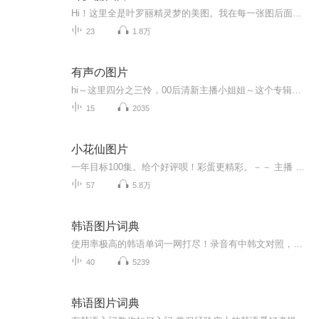
Hi！这里全是叶罗丽精灵梦的美图。我在每一张图后面都给大家留了点时间让大家把喜欢的图保存下来。如果你觉得这个图不太清晰，你可以私信找我要原图哦！
23
1.8万
有声の图片
hi～这里四分之三怜，00后清新主播小姐姐～这个专辑是由四分之三怜与微笑小熊工作室合作出版，由于都是千怜的工作室，所以质量保障十分，如果您恶意差评，说明您眼睛要么是x了，要么就是您道德有问题～好啦，也当作是千怜500粉丝的福利专辑叭别对我说我喜欢你你廉价的喜欢抵不上夏天的一根雪糕
15
2035
小花仙图片
一年目标100集。给个好评呗！彩蛋更精彩。－－ 主播 贝瑞吖也叫逆光小爱
57
5.8万
韩语图片词典
使用率极高的韩语单词一网打尽！录音有中韩文对照，方便同学们在路上收听磨耳朵！更多韩语学习的内容，欢迎关注订阅“韩语助手FM” ：）
40
5239
韩语图片词典