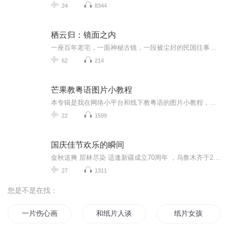
24
8344
栖云归：镜面之内
一座百年老宅，一面神秘古镜，一段被尘封的民国往事。 当真相与幻象交织，当执念与力量共鸣，她能否揭开镜中的秘密？ 踏入栖云居的那一刻，宁微雨的人生已不再属于自己。 镜中之人，镜外之影，究竟谁是猎人，谁是猎物？~顶尖文物修复师宁微雨，为处理祖父...
62
214
芒果教粤语图片小教程
本专辑是我在网络小平台和线下教粤语的图片小教程，做成图片是方便传播保存下来哦！这些教程涉及生活各方面，而且是基础加地道口语都有，非常实用，建议保存！
22
1599
国庆佳节欢乐的瞬间
金秋送爽 层林尽染 适逢新疆成立70周年 ，乌鲁木齐于2025年9月23日迎来党中央和习大大带领的慰问团。新疆各族群众欢欣鼓舞，热烈欢迎。
27
1311
您是不是在找：
一片伤心画不成
和纸片人谈恋爱
纸片女孩