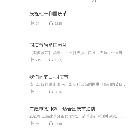
乐）
庆祝七一和国庆节
24
1818
国庆节为祖国献礼
【蔡蔡演艺】课程﹣-﹣主持表演，口才，声乐，中国舞，民族舞。独特的小舞台，专业的录音棚，每一位同学都能成为优秀的小明星。独特的教学模式，轻松上课，快乐学习！知名主持人，舞蹈家，高级教师任职授课！江南总校：河沟街42号三楼 18545856430江北分校...
215
1.7万
我们的节日-国庆节
南京出版传媒集团·南京出版社出版的图书《我们的节日》通过对中国节日文化和节日意义进行深度的挖掘，面向青少年群体构建独具特色的栏目内容，以此丰富春节、元宵节、清明节、端午节、七夕节、中秋节、重阳节等传统节日；六一节、教师节、国庆节等新兴节日的文化内涵和表现形式。促进青少年形成新的节日习俗，提升节日仪式感、认同感。音频作品由金陵朗读者联盟志愿者朗诵，南京音像出版社、金陵图书馆联合制作。
35
8076
二建市政冲刺，适合国庆节逆袭
2020年二级建造师市政专业1、从基础到密训冲刺V2、从精华课程到超压密押V3、0基础同步更新v4、持续更新到2020年考试V5、只要你跟着学让你一次稳拿证V6、渠道超压压题，超压三页纸等独家绝密压题!
36
2619