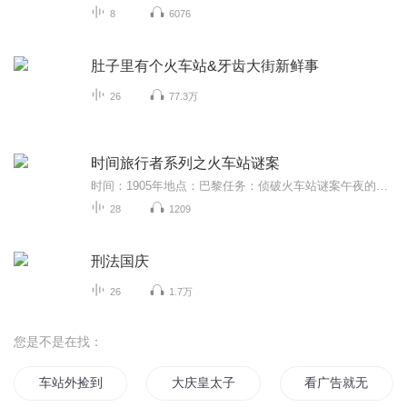
8
6076
肚子里有个火车站&牙齿大街新鲜事
26
77.3万
时间旅行者系列之火车站谜案
时间：1905年地点：巴黎任务：侦破火车站谜案午夜的巴黎，带给凯厄斯更多的是恐惧而非浪漫。此刻，他是火车站谋杀案唯一的目击者！无助的他不敢报警，只能寄宿在一家收容旅馆。恰巧他遇到年少的卓别林和侦探小说家阿加莎，三人决定联手破案。可怪事接二连...
28
1209
刑法国庆
26
1.7万
您是不是在找：
车站外捡到女大学生
大庆皇太子
看广告就无敌