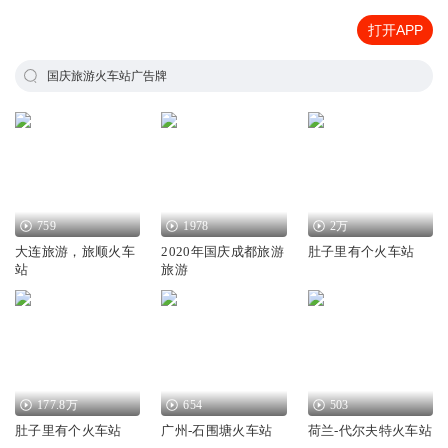
打开APP
国庆旅游火车站广告牌
759
1978
2万
大连旅游，旅顺火车
2020年国庆成都旅游
肚子里有个火车站
站
旅游
177.8万
654
503
肚子里有个火车站
广州-石围塘火车站
荷兰-代尔夫特火车站