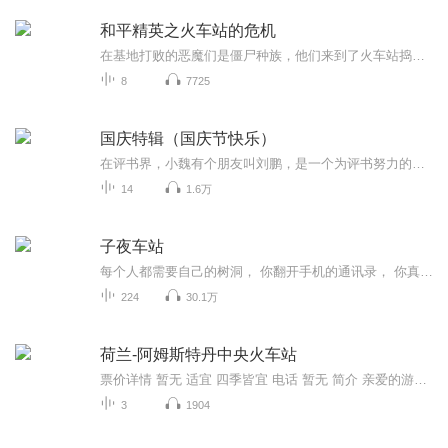
和平精英之火车站的危机
在基地打败的恶魔们是僵尸种族，他们来到了火车站捣乱。为了打败恶魔族，拯救火车站，特种兵们全体出动和恶魔族交战。最终他们能否取得胜利？一起来听听看吧！
8
7725
国庆特辑（国庆节快乐）
在评书界，小魏有个朋友叫刘鹏，是一个为评书努力的小伙子。在2021年国庆期间，他想弄个特辑，便烦劳我给他录个爱国题材的评书小段儿。这种事情，不是特殊情况，小魏一般不会拒绝，也就给其录了一个《鲁迅踢鬼》，等他传完，我再传到我的专辑里。另外，小...
14
1.6万
子夜车站
每个人都需要自己的树洞， 你翻开手机的通讯录， 你真的知道谁是你的树洞吗？ 成熟，不是一个人适应生活， 而是，愿意把过往藏在树洞， 继续前行。 人一辈子要学会很多道理， 也有太多的爱情哲学充斥其中， 简单地说，有个屁用。 生活不是一道数学题， 简单的套用公式，就能解决问题。 生活从来都很简单， 只是你愿不愿意简单面对。 如果你压力大就去听演唱会， 如果你找不到方向就选择继续前行， 如果你渴望的一切都还未来到， 那就让等待的姿势更为虔诚。 明天有无数种可能性， 千万不要在今夜就停止热情。 子夜车站，关于生活的一切，都在这里。
224
30.1万
荷兰-阿姆斯特丹中央火车站
票价详情 暂无 适宜 四季皆宜 电话 暂无 简介 亲爱的游客朋友，您好，荷兰以前素有“海上马车夫”的美誉，航海业非常发达。其实呀，不仅如此，她的铁路交通也是很发达的呢。荷兰拥有密集高效的铁路网络与现代化的高速火车，每小时数次穿梭于各个城市之间，...
3
1904