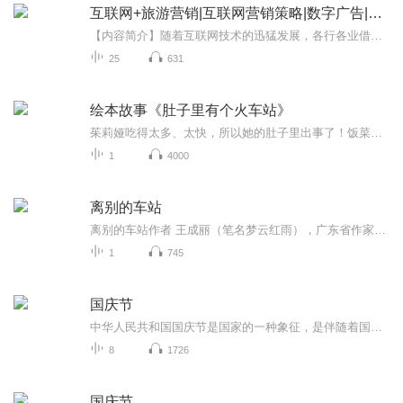
互联网+旅游营销|互联网营销策略|数字广告|旅游业的春天
【内容简介】随着互联网技术的迅猛发展，各行各业借助互联网技术营销和服务都实现了精准营销。旅游业作为推动国家和地区发展的重要经济力量也呈现出形式多样性、营销手段多元化的特点。 本书结合互联网和大数据在旅游业的应用，分析和研究了“互联网+旅游...
25
631
绘本故事《肚子里有个火车站》
茱莉娅吃得太多、太快，所以她的肚子里出事了！饭菜一大块一大块地掉进肚子火车站里，堆得像小山一样高。这可害惨了肚子里的小精灵们，他们冒着被砸晕的危险拼命干活，想把这些食物统统装上火车，送到弯弯曲曲的隧道里去。可是没想到，还有更大的暴风雪在...
1
4000
离别的车站
离别的车站作者 王成丽（笔名梦云红雨），广东省作家协会会员，广东省小小说学会会员，中国微型小说学会会员，中国寓言文学研究会闪小说专业委员会会员。作品散见于《羊城晚报》《小小说月刊》《今古传奇》《长篇小说选刊》《河源晚报》《国际日报》《嘉应...
1
745
国庆节
中华人民共和国国庆节是国家的一种象征，是伴随着国家的出现而出现的。让我们用诗歌朗诵歌颂祖国的繁荣富强，国泰民安。
8
1726
国庆节