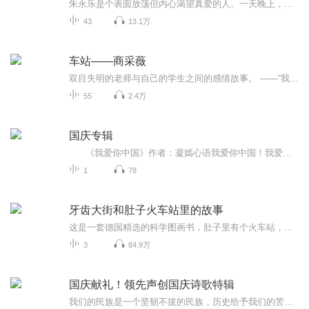
朱永乐是个表面放荡但内心渴望真爱的人。一天晚上，他在成才火车站偶到一个来自西昌的彝族女孩王燕，他将这个以成都的漂亮女孩带回了家……开始的不良动机慢慢变成了导演的恋爱游戏之中不能自拔。随着王燕背后的事情越来越多地被朱永乐所发现，他们之间的...
43
13.1万
车站——商采薇
双目失明的老师与自己的学生之间的感情故事。 ——“我只是您的一个学生，作为学生，我不想看见自己尊敬和仰慕的老师被别人撞得东倒西歪。也许这些您都能忍受，但我却不能，就像不能忍受一个崇高的思想被人诋毁一样。” ——“落叶不香，可是每一片落叶，都有太阳的味道。” ——‘她纯洁清新得就像这盆茉莉花。如果把她禁锢在一间黑暗的屋子里，她还能生长和开花吗？” ——“柳笛，今生我能给你的，只有一个清白的名誉和一个美好的前程而已。可是，如果有来生，如果来生我能有一双明亮的眼睛，我会在这个车站上——等你！”
55
2.4万
国庆专辑
《我爱你中国》作者：凝嫣心语我爱你中国！我爱你春天蓬勃的秧苗；我爱你秋日金黄的硕果。我爱你中国！我爱你青松气质，我爱你红梅品格！我爱你家乡的甜蔗好像乳汁滋润着我的心窝。我爱你中国，我要把最美的歌儿献给你，我的母亲我的祖国。我爱你中国，我爱...
1
78
牙齿大街和肚子火车站里的故事
这是一套德国精选的科学图画书，肚子里有个火车站，这本独具创意的图画书会带领我们参观肚子火车站以一种有趣的方式是我们了解自己的消化系统，从而帮助我们养成健康的饮食习惯。牙齿大街的新鲜事，看完这本图画书之后，聪明的小朋友肯定会知道怎样做才能不让哈克和迪克这样的小东西在我们的嘴巴里干坏事。
3
84.9万
国庆献礼！领先声创国庆诗歌特辑
我们的民族是一个坚韧不拔的民族，历史给予我们的苦难都变成了闪着金光的勋章！我们的国家是一个龙腾虎跃的国家，那条巨龙正以不可阻挡之势崛起于神奇的东方！------------------------------------------------值此祖国70周年华诞之际，领先声创以诗歌向祖国献礼！用我们的声音、用我们的热血、用我们的灵魂诵读经典爱国篇章，歌颂我们的祖国！永远繁荣富强！