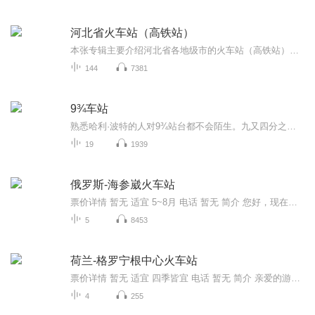
河北省火车站（高铁站）
本张专辑主要介绍河北省各地级市的火车站（高铁站）的分布以及运营情况！让大家除了了解各地级市的大火车站外，能更多的关注到，各地级市还有很多默默无闻且为当地经济发展做出巨大贡献的小火车站！河北省目前大大小小火车站有172座。其中：衡水10座、邯郸...
144
7381
9¾车站
熟悉哈利·波特的人对9¾站台都不会陌生。九又四分之三站台是源自罗琳的系列小说《哈利·波特》中通往霍格沃茨魔法学校的一个站台。存在于英国十字王国车站的第九站台和的十站台中的的三个柱子。就是在Kings Cross车站，现在设立了9¾站台的标示。你也想试试推车前进吗？
19
1939
俄罗斯-海参崴火车站
票价详情 暂无 适宜 5~8月 电话 暂无 简介 您好，现在您看到的是海参崴火车站。海参崴火车站是俄罗斯西伯利亚大铁路的东部终点。和我国不同的是，海参崴火车站没有售票口，也没有检票口。旅客不用在火车站买票，和我国的公共汽车站一样，人们径直从天桥上...
5
8453
荷兰-格罗宁根中心火车站
票价详情 暂无 适宜 四季皆宜 电话 暂无 简介 亲爱的游客朋友，您好。如果您是乘坐火车出游的话，那每个城市的火车站都是您的必经之地。来格罗宁根，当然要跟您说说这里的火车站了。火车站就位于格罗宁根的市中心，建于1895年，距今已有百余年的历史了。它...
4
255