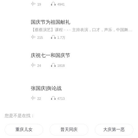
19
4941
国庆节为祖国献礼
【蔡蔡演艺】课程﹣-﹣主持表演，口才，声乐，中国舞，民族舞。独特的小舞台，专业的录音棚，每一位同学都能成为优秀的小明星。独特的教学模式，轻松上课，快乐学习！知名主持人，舞蹈家，高级教师任职授课！江南总校：河沟街42号三楼 18545856430江北分校...
215
1.7万
庆祝七一和国庆节
24
1818
张国庆|舆论战
22
4713
您是不是在找：
重庆儿女
普天同庆
大庆第一恶