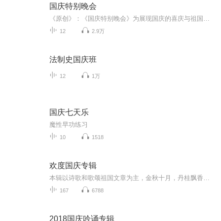
国庆特别晚会
《原创》：《国庆特别晚会》为展现国庆的喜庆与祖国的深情我将以具体的场景切入从清晨升旗的庄严到街头巷尾的欢庆到历史与当下的交融，用优美的笔触传递对祖国的热爱与自豪！用诗歌和情感美文形式，歌颂祖国的繁荣富强，祝人民幸福安康！
12
2.9万
法制史国庆班
12
1万
国庆七天乐
魔性早功练习
10
1518
欢度国庆专辑
本辑以诗歌和歌颂祖国文章为主，金秋十月，丹桂飘香，在这个充满丰收喜悦的季节里，我们满怀激动和自豪，迎来了中华人民共和国76周年华诞。这不仅是一个庄重的纪念日，更是全体中华儿女共同欢庆的盛大的节日，承载着深厚的民族情感和历史意义.
167
6788
2018国庆吟诵专辑