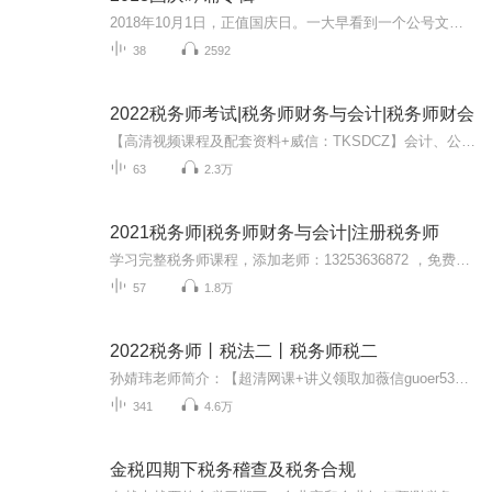
2018年10月1日，正值国庆日。一大早看到一个公号文章，正是文天祥的《己卯十月一日至燕越五日罹狴犴有感而赋》。当然，彼十一非当今的十一。不过数字的巧合还是让人感触，今天拿来读一读，体味一番历史英杰的民族情怀，恰也当时。 根据诗题来看，这组诗是写于十月一日至十月五日之间，是文天祥被俘之后所作，这些诗作不仅有凛凛正气，更也能看的到他百端交集的复杂情感。另一首于右任先生的《望大陆》，微信公号有称《望乡》，一句“山之上国之殇”荡气回肠，一并兴起拿来读了一读。仓促间多有瑕疵...
38
2592
2022税务师考试|税务师财务与会计|税务师财会
【高清视频课程及配套资料+威信：TKSDCZ】会计、公考、事业单位、考研、教师、雅思、小语种等各类视频课程都有，欢迎加 威信咨询
63
2.3万
2021税务师|税务师财务与会计|注册税务师
学习完整税务师课程，添加老师：13253636872 ，免费领取税务师课程章节练习、课程讲义、必背公式大全、模拟试卷、考试大纲、核心考点等干货满满的学习资料！
57
1.8万
2022税务师丨税法二丨税务师税二
孙婧玮老师简介：【超清网课+讲义领取加薇信guoer5393（备注喜马拉雅）】会计学硕士、注册会计师、会计师、注册资产评估师、多年会计职称考试教学经验。理论知识扎实、授课方式多样。授课特点讲课通俗易懂、条理清晰。授课轻松幽默，将重难点内容化在课堂...
341
4.6万
金税四期下税务稽查及税务合规