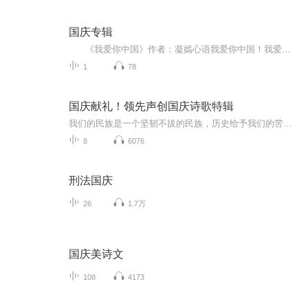
国庆专辑
《我爱你中国》作者：凝嫣心语我爱你中国！我爱你春天蓬勃的秧苗；我爱你秋日金黄的硕果。我爱你中国！我爱你青松气质，我爱你红梅品格！我爱你家乡的甜蔗好像乳汁滋润着我的心窝。我爱你中国，我要把最美的歌儿献给你，我的母亲我的祖国。我爱你中国，我爱...
1
78
国庆献礼！领先声创国庆诗歌特辑
我们的民族是一个坚韧不拔的民族，历史给予我们的苦难都变成了闪着金光的勋章！我们的国家是一个龙腾虎跃的国家，那条巨龙正以不可阻挡之势崛起于神奇的东方！------------------------------------------------值此祖国70周年华诞之际，领先声创以诗歌向祖国献礼！用我们的声音、用我们的热血、用我们的灵魂诵读经典爱国篇章，歌颂我们的祖国！永远繁荣富强！
8
6076
刑法国庆
26
1.7万
国庆美诗文
108
4173