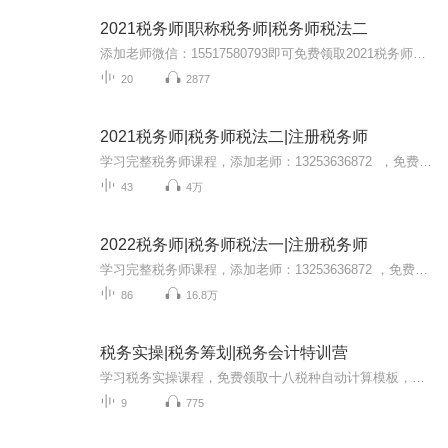
2021税务师|职称税务师|税务师税法二
添加老师微信：15517580793即可免费领取2021税务师考试大纲，章节练习，核心考点，必备公式大全，历年真题，模拟试卷等干货满满的学习资料。帮你轻松备考2021税务师考试！
20
2877
2021税务师|税务师税法二|注册税务师
学习完整税务师课程，添加老师：13253636872 ，免费领取税务师课程章节练习、课程讲义、必背公式大全、模拟试卷、考试大纲、核心考点等干货满满的学习资料！
43
4万
2022税务师|税务师税法一|注册税务师
学习完整税务师课程，添加老师：13253636872 ，免费领取税务师课程章节练习、课程讲义、必背公式大全、模拟试卷、考试大纲、核心考点等干货满满的学习资料！
86
16.8万
税务实操|税务筹划|税务会计特训营
学习税务实操课程，免费领取十八税种自动计算模板，外企出口退税账务处理，纳税申报流程，税法口诀及公式，纳税申报12个资料，增值税及小规模纳税申报等干货满满的实操资料包，帮你快速提高实操技能！添加老师VX：15517580793 咨询获取
9
775