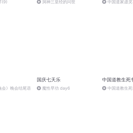
(9)
洞神三皇经的问世
中国道家虚灵
国庆七天乐
中国道教生死
晚会》晚会结尾语
魔性早功 day6
中国道教生死