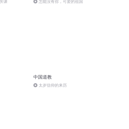
庆课
怎能没有你，可爱的祖国
中国道教
太岁信仰的来历