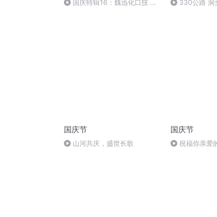
国庆特辑16：魏迅化口技 二
330公路 
胡 东方红+一般唱法和原生态
国庆节
国庆节
山河共庆，盛世长歌
祝福你亲爱