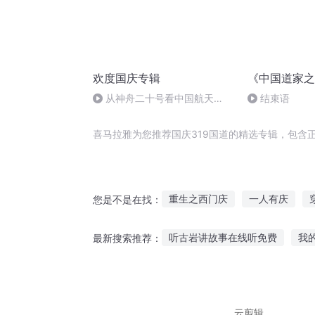
欢度国庆专辑
《中国道家之
从神舟二十号看中国航天
结束语
的“隐形实力”
喜马拉雅为您推荐国庆319国道的精选专辑，包含
重生之西门庆
一人有庆
您是不是在找：
庆元纪年
重生西门庆
庆
听古岩讲故事在线听免费
我
最新搜索推荐：
庆之的野望
庆阳成长手札
猎豹公主故事在线听
夜听三
教师听的故事大全书
在哪可
云剪辑