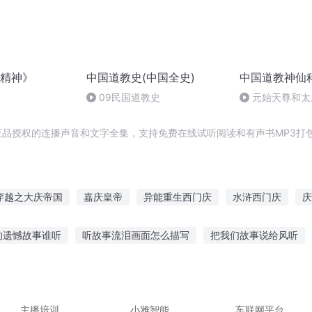
精神》
中国道教史(中国全史)
中国道教神仙
09民国道教史
元始天尊和太
更高？
正品授权的连播声音和文字全集，支持免费在线试听阅读和有声书MP3打
穿越之大庆帝国
嘉庆皇帝
异能重生西门庆
水浒西门庆
庆
云传奇
庆余年之我叫王启年
大庆皇太子
普天同庆
大庆第
的遗憾故事谁听
听故事流泪画面怎么描写
把我们故事说给风听
斗破之天庆焰火
毛故事在线听
扑棱蛾子故事在线听
听故事神器8岁以上
恐怖
以听故事会
给老婆听钓鱼的故事
故事只听当下文案
主播培训
小雅智能
车联网平台