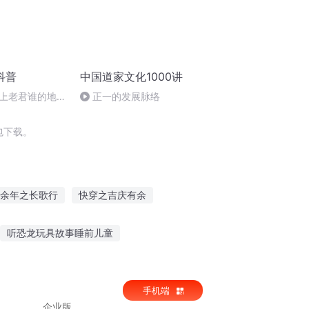
科普
中国道家文化1000讲
上老君谁的地位
正一的发展脉络
包下载。
余年之长歌行
快穿之吉庆有余
一恶
重庆儿女
安庆年记事
听恐龙玩具故事睡前儿童
鸡脚故事在线听
光遇听小黑讲故事
手机端
企业版