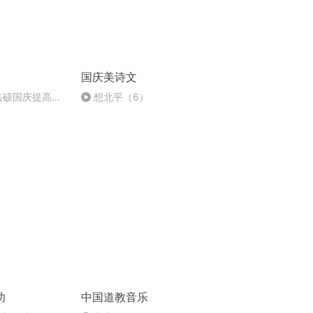
国庆美诗文
成法硕国庆提高班
想北平（6）
功
中国道教音乐