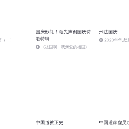
国庆献礼！领先声创国庆诗
刑法国庆
歌特辑
节（一）
2020年华
刑法陈 (26)
《祖国啊，我亲爱的祖国》温
婉
中国道教正史
中国道家虚灵