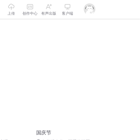
上传
创作中心
有声出版
客户端
国庆节