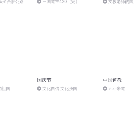
洞头至合肥公路
三国道主420（完）
支教老师的国
国庆节
中国道教
的祖国
文化自信 文化强国
五斗米道