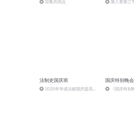
宗教共同点
第八章第三节
法制史国庆班
国庆特别晚会
2020年华成法硕国庆提高班
《国庆特别
法制史马志冰 (12)