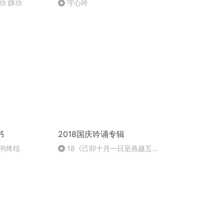
功 静功
守心吟
书
2018国庆吟诵专辑
书终结
18《己卯十月一日至燕越五
日罹狴犴有感而赋》组律18首
文天祥 自由吟诵