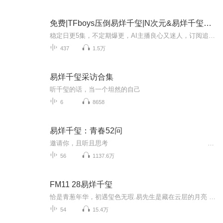
免费|TFboys压倒易烊千玺|N次元&易烊千玺&王俊凯
稳定日更5集，不定期爆更，AI主播良心又迷人，订阅追更不迷路！ 【内容简介】 世界上再也没有比苏晓乐更倒霉的人了，一脚踏进男厕也就算了，却偏偏还和男神易烊千玺来了个“坦诚相对”！天了噜！谁来将她从“女色狼”的漩涡中拔出来？她真的真的不知道...
437
1.5万
易烊千玺采访合集
听千玺的话，当一个坦然的自己
6
8658
易烊千玺：青春52问
邀请你，且听且思考
56
1137.6万
FM11 28易烊千玺
恰是青葱年华，初遇玺色无瑕.易先生是藏在云层的月亮 也是我穷极一生寻找的宝藏.千玺♡
54
15.4万