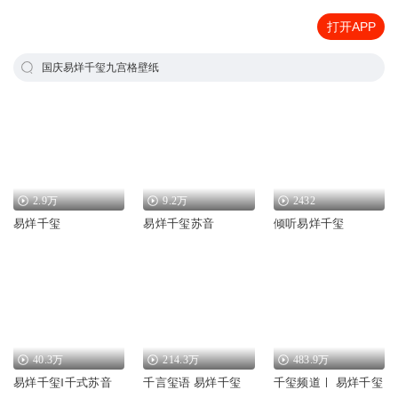
打开APP
国庆易烊千玺九宫格壁纸
2.9万
9.2万
2432
易烊千玺
易烊千玺苏音
倾听易烊千玺
40.3万
214.3万
483.9万
易烊千玺‖千式苏音
千言玺语 易烊千玺
千玺频道ㅣ 易烊千玺