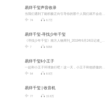
易烊千玺声音收录
当我们遇到了能积极正向引导你的那个人我们就不会在孤独彷徨相互成长 相互陪伴 相互拥有这里收录了千玺的成长声音语录给同样爱他的你们希望在每一个不知所措的时间里听到这些声音我们都可以坚定不退的走好未来的每一步“无论后来故事怎么了，也要让人生值...
74
6.7万
易烊千玺-寻找少年千玺
《寻找少年千玺》南方人物周刊_2019年6月24日记者_张明萌如有侵权，请联系删除。
7
5058
易烊千玺‖小王子
一起和小王子环球旅行吧！这一天，小王子和他骄傲的玫瑰花闹了变扭，于是小王子就离开了他的玫瑰，独自去环球旅行，一路上他遇到了一些奇奇怪怪的人……
54
8.9万
易烊千玺 | 收音机
77
15.9万