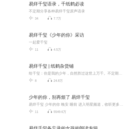
易烊千玺语录，千纸鹤必读
不定期分享各种易烊千玺原声语录
34
7.7万
易烊千玺《少年的你》采访
一起爱千玺
11
4.5万
易烊千玺 | 纸鹤杂货铺
给千玺：你是我的少年，自然胜过这世上万千。不定期更新，欢迎订阅收听...
8
24.8万
少年的你，别再烦了 易烊千玺
易烊千玺 少年的你 晚安 睡前 进入明星频道，收听更多明星、爱豆私人电台，解锁海量粉丝福利！【福利】在节目评论区留言投稿，说出少年时的烦恼，并将节目分享至朋友圈，就有机会领取《少年的你》电影票及官方海报！少年们，快来参与吧！想得到周冬雨、易...
11
5549.6万
易烊千玺备忘录的女孩的朗读专辑