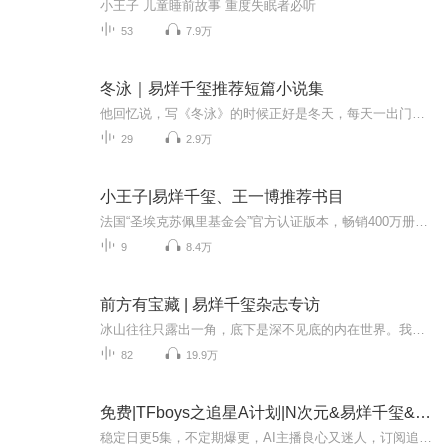
小王子 儿童睡前故事 重度失眠者必听
53
7.9万
冬泳｜易烊千玺推荐短篇小说集
他回忆说，写《冬泳》的时候正好是冬天，每天一出门就是飞沙走石和路上的脏雪，内心有点烦躁不安，动笔写作是他对现实做出的一点抵抗。对我来说，《冬泳》有一点寓言小说的味道，主人公有象征性，他代表了某一类人，或者一群在精神和行为上相近的人群。我想呈现的是，一个始终背负伤痕的人，会如何处理内心的伤疤？会在何时何地，以何种方式爆发？入选新浪好书榜“2018年度十大好书”获第四届单向街·书店文学奖“年度作品奖”作者凭借首部小说集《冬泳》获第17届华语文学传媒盛典“年度最具潜力新人”。
29
2.9万
小王子|易烊千玺、王一博推荐书目
法国“圣埃克苏佩里基金会”官方认证版本，畅销400万册全书免费，深度导读，带你真正读懂《小王子》王一博、宁静、张静初等明星倾情推荐版本长大成人并不是问题，遗忘初心才是故事简介遥远星球上的小王子，与美丽而骄傲的玫瑰吵架负气出走，在各星球漫游中...
9
8.4万
前方有宝藏 | 易烊千玺杂志专访
冰山往往只露出一角，底下是深不见底的内在世界。我喜欢看千玺的文字采访，文字工作者特有的细腻洞察，让我们能透过文字稍微窥探一眼他广袤丰富的内心世界。不同杂志上的采访，就像散落在不同地方的珍珠，我想用我的声音把它们串起来，即便最后我真的能做...
82
19.9万
免费|TFboys之追星A计划|N次元&易烊千玺&沈佳宁
稳定日更5集，不定期爆更，AI主播良心又迷人，订阅追更不迷路！ 【内容简介】 一次偶然，沈佳宁的生活中闯入了一个如月光般耀眼的梨涡少年。 为给妈妈看病，她成了TFBOYS的生活助理；一步步接触，她喜欢上高冷淡漠的易烊千玺。爱他，花掉了她这辈子所...