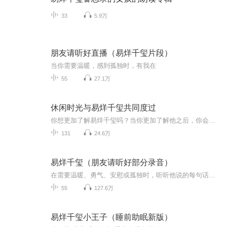
33
5.9万
朋友请听好直播（易烊千玺片段）
当你需要温暖，感到孤独时，有我在
55
27.1万
休闲时光与易烊千玺共同度过
你想更加了解易烊千玺吗？当你更加了解他之后，你会发现他值得你的喜爱
131
24.6万
易烊千玺（朋友请听好部分录音）
在需要温暖、勇气、安慰或孤独时，听听他说的每句话，就很满足了。
55
127.6万
易烊千玺小王子（睡前助眠新版）