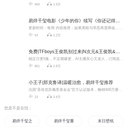
400
1.4万
易烊千玺电影《少年的你》续写《你还记得吗》
更新时间：每周 内容推荐：如果黑暗与罪恶再度降临，如果连记忆都失去，当你再次出现时，我也相信——因为你是照亮我生命的那束光。 出狱后的第八年，陈念和失忆的刘北山重逢。 作者简介：默语星辰 乐乎写手 制作录播：宫忘川 业余主播
53
2.2万
免费|TFboys王俊凯别过来|N次元&王俊凯&易烊千玺
稳定日更5集，不定期爆更，AI主播良心又迷人，订阅追更不迷路！ 【内容简介】 “从现在开始你是我女人了，不许反抗不许反驳更是不能说不！” 他拽住了她的腰间霸道的向外界宣布着这个消息。 “不当！没名没分！” 她果断的拒绝了，王俊凯忽然微眯眼睛...
861
2.8万
小王子|郑克鲁译|温暖治愈，易烊千玺推荐
法国“圣埃克苏佩里基金会”官方认证版本，畅销400万册全书免费，深度导读，带你真正读懂《小王子》王一博、宁静、张静初等明星倾情推荐版本长大成人并不是问题，遗忘初心才是故事简介遥远星球上的小王子，与美丽而骄傲的玫瑰吵架负气出走，在各星球漫游中...
23
3.4万
您是不是在找：
易烊千玺之那个剩夏的故事
易烊千玺重新
末日壁纸