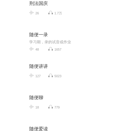
刑法国庆
26
1.7万
随便一录
学习期，录的试音或作业
48
1657
随便讲讲
127
5023
随便聊
18
779
随便爱读