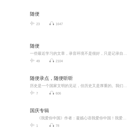
随便
23
1647
随便
一些最近学习的文章，录音环境不是很好，只是记录自己的生活感悟，还望包涵一二！
49
2104
随便录点，随便听听
历史是一个国家文明的见证，但历史又是厚重的。我们谈历史，是希望更多的大朋友，小朋友能记住我们国家的过去，我们引以为傲的文化。在这里，历史有料，历史不枯燥。让我们一起聊聊历史那点事。每周更新5集，个别时间会暴更，希望大家多多支持。
7
606
国庆专辑
《我爱你中国》作者：凝嫣心语我爱你中国！我爱你春天蓬勃的秧苗；我爱你秋日金黄的硕果。我爱你中国！我爱你青松气质，我爱你红梅品格！我爱你家乡的甜蔗好像乳汁滋润着我的心窝。我爱你中国，我要把最美的歌儿献给你，我的母亲我的祖国。我爱你中国，我爱...
1
78