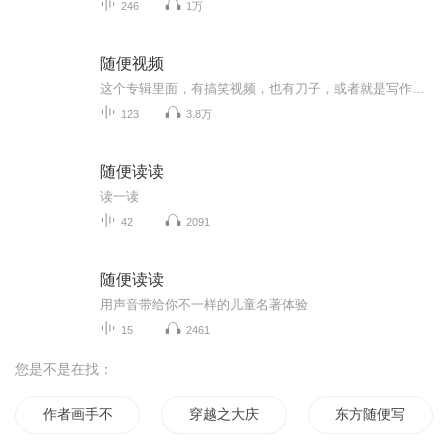
246
1万
随便视频
这个专辑里面，有搞笑视频，也有刀子，或者就是写作文的金句，可能都会有一点
123
3.8万
随便读读
读一读
42
2091
随便读读
用声音带给你不一样的儿童名著体验
15
2461
您是不是在找：
作者画手不要随便发便当
穿越之大庆帝国
东方随便写