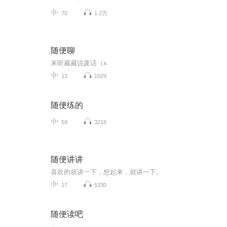
70
1.2万
随便聊
来听藏藏说废话（x
13
1029
随便练的
59
3219
随便讲讲
喜欢的就讲一下，想起来，就讲一下。
17
5330
随便读吧