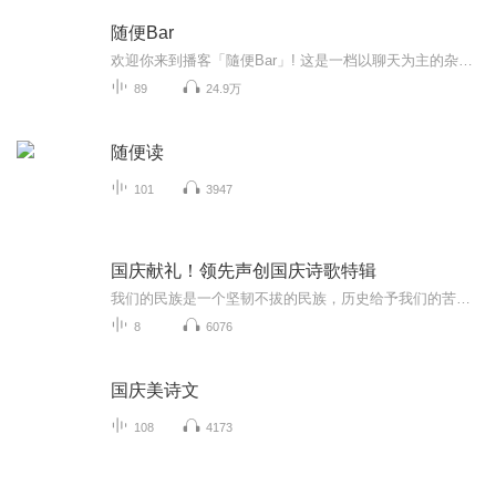
随便Bar
欢迎你来到播客「隨便Bar」! 这是一档以聊天为主的杂谈播客，记录我们生活中遇到的人、事和风景。我们主要用聊天回顾真实的旅行经历。一次旅行，可能会拆成几期慢慢聊，聊见闻、聊感受，也顺便分享一些实用的信息。如果你只想快速了解重点，我们偶尔也会用...
89
24.9万
随便读
101
3947
国庆献礼！领先声创国庆诗歌特辑
我们的民族是一个坚韧不拔的民族，历史给予我们的苦难都变成了闪着金光的勋章！我们的国家是一个龙腾虎跃的国家，那条巨龙正以不可阻挡之势崛起于神奇的东方！------------------------------------------------值此祖国70周年华诞之际，领先声创以诗歌向祖国献礼！用我们的声音、用我们的热血、用我们的灵魂诵读经典爱国篇章，歌颂我们的祖国！永远繁荣富强！
8
6076
国庆美诗文
108
4173