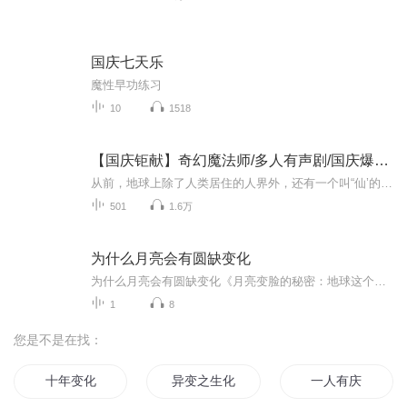
国庆七天乐
魔性早功练习
10
1518
【国庆钜献】奇幻魔法师/多人有声剧/国庆爆更七天乐
从前，地球上除了人类居住的人界外，还有一个叫“仙’的种族，居住在一个叫'地海”的异世界--也就是所谓的仙界。海内有三岛，上岛蓬菜，居神仙，中岛美蓉，居天仙，下岛源，居地仙。三岛中央，是考较群仙功力的场所--紫府。仙族族人考核升级，可以由地仙升...
501
1.6万
为什么月亮会有圆缺变化
为什么月亮会有圆缺变化《月亮变脸的秘密：地球这个霸道总裁的遮光艺术》 各位捧着手机看月亮emo的夜猫子们注意了！今天咱们用老祖宗的"天人合一"视角，扒一扒月亮圆缺背后那出大型宫斗剧——没错，地球才是操控月相的终极大BOSS！（声明：本文仅为传统...
1
8
您是不是在找：
十年变化
异变之生化末日
一人有庆