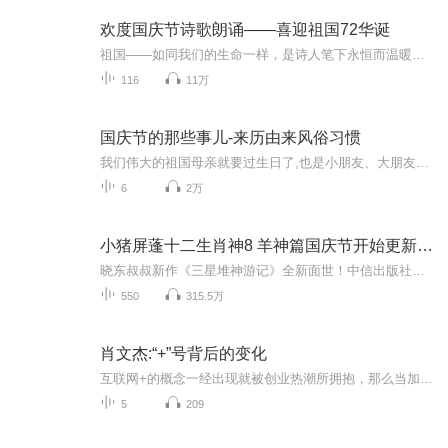
欢度国庆节诗歌朗诵——喜迎祖国72华诞
祖国——如同我们的生命一样，是诗人笔下永恒而温暖的主题。在祖国72周年华诞来临之际，特创建这个诗歌朗诵专辑，诵读经典爱国篇章，和大家一起歌颂祖国，向国庆的献礼！祝愿伟大的祖国繁荣富强，祝愿大家国庆节快乐，度过平安快乐的黄金周假期！
116
11万
国庆节的那些事儿-来历由来风俗习惯
我们伟大的祖国母亲就要过生日了,也是小朋友、大朋友们最喜欢的“国庆小长假”或说“黄金周”还有说”国庆7天乐”的，说法真是不一而足。那么“国庆节”是怎么来的？自古以来国庆节怎么庆贺？新中国国庆节的来历，以及新中国国庆节的庆贺方式又有哪些呢？ ...
6
2万
小猪屏蓬十二生肖神8 羊神篇国庆节开始更新啦！
晓东叔叔新作《三星堆神游记》全新面世！中信出版社出版！京东当当淘宝均有售！点蓝色字收听——《小猪屏蓬爆笑日记2024》《小猪屏蓬爆笑日记2》《小猪屏蓬爆笑日记1》让你笑得喘不上气！《我进故宫当富翁——小猪屏蓬故宫财商笔记》教你成为大富翁！《小...
550
315.5万
肖文杰:“+”号背后的变化
互联网+的概念一经出现就被创业热潮所拥抱，那么当加号后边出现的创业热点变成消费金融时候，整个行业会出现什么样的变化。利用金融科技手段在提升审批效率、风控水平和场景创新上有哪些具体应用？
5
209