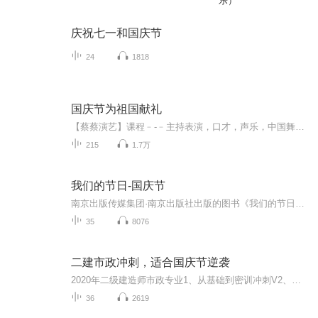
乐）
庆祝七一和国庆节
24
1818
国庆节为祖国献礼
【蔡蔡演艺】课程﹣-﹣主持表演，口才，声乐，中国舞，民族舞。独特的小舞台，专业的录音棚，每一位同学都能成为优秀的小明星。独特的教学模式，轻松上课，快乐学习！知名主持人，舞蹈家，高级教师任职授课！江南总校：河沟街42号三楼 18545856430江北分校...
215
1.7万
我们的节日-国庆节
南京出版传媒集团·南京出版社出版的图书《我们的节日》通过对中国节日文化和节日意义进行深度的挖掘，面向青少年群体构建独具特色的栏目内容，以此丰富春节、元宵节、清明节、端午节、七夕节、中秋节、重阳节等传统节日；六一节、教师节、国庆节等新兴节日的文化内涵和表现形式。促进青少年形成新的节日习俗，提升节日仪式感、认同感。音频作品由金陵朗读者联盟志愿者朗诵，南京音像出版社、金陵图书馆联合制作。
35
8076
二建市政冲刺，适合国庆节逆袭
2020年二级建造师市政专业1、从基础到密训冲刺V2、从精华课程到超压密押V3、0基础同步更新v4、持续更新到2020年考试V5、只要你跟着学让你一次稳拿证V6、渠道超压压题，超压三页纸等独家绝密压题!
36
2619