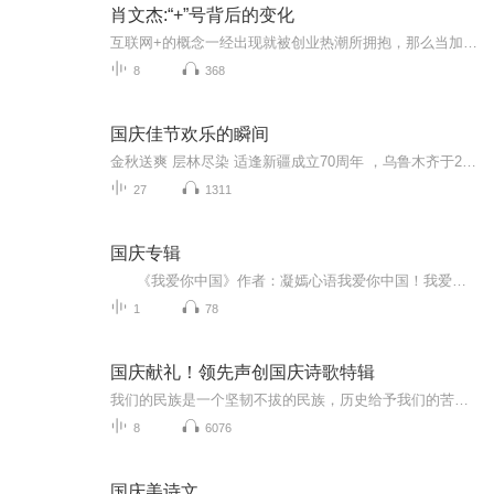
肖文杰:“+”号背后的变化
互联网+的概念一经出现就被创业热潮所拥抱，那么当加号后边出现的创业热点变成消费金融时候，整个行业会出现什么样的变化。利用金融科技手段在提升审批效率、风控水平和场景创新上有哪些具体应用？
8
368
国庆佳节欢乐的瞬间
金秋送爽 层林尽染 适逢新疆成立70周年 ，乌鲁木齐于2025年9月23日迎来党中央和习大大带领的慰问团。新疆各族群众欢欣鼓舞，热烈欢迎。
27
1311
国庆专辑
《我爱你中国》作者：凝嫣心语我爱你中国！我爱你春天蓬勃的秧苗；我爱你秋日金黄的硕果。我爱你中国！我爱你青松气质，我爱你红梅品格！我爱你家乡的甜蔗好像乳汁滋润着我的心窝。我爱你中国，我要把最美的歌儿献给你，我的母亲我的祖国。我爱你中国，我爱...
1
78
国庆献礼！领先声创国庆诗歌特辑
我们的民族是一个坚韧不拔的民族，历史给予我们的苦难都变成了闪着金光的勋章！我们的国家是一个龙腾虎跃的国家，那条巨龙正以不可阻挡之势崛起于神奇的东方！------------------------------------------------值此祖国70周年华诞之际，领先声创以诗歌向祖国献礼！用我们的声音、用我们的热血、用我们的灵魂诵读经典爱国篇章，歌颂我们的祖国！永远繁荣富强！
8
6076
国庆美诗文