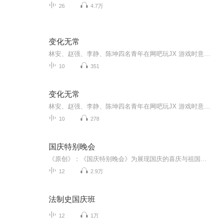
26
4.7万
变化无常
林安、赵强、李静、陈坤四名青年在网吧玩JX 游戏时意外穿越到3D 异世界，途中林安经历灰色弹珠入体、身体分解重组的诡异过程。四人醒来后发现身处陌生环境，后被猎户张大哥所救进入稻香村，得知需达到现元境界才能通过村口古石门返回原世界。期间他们卷入...
10
351
变化无常
林安、赵强、李静、陈坤四名青年在网吧玩JX 游戏时意外穿越到3D 异世界，途中林安经历灰色弹珠入体、身体分解重组的诡异过程。四人醒来后发现身处陌生环境，后被猎户张大哥所救进入稻香村，得知需达到现元境界才能通过村口古石门返回原世界。期间他们卷入...
10
278
国庆特别晚会
《原创》：《国庆特别晚会》为展现国庆的喜庆与祖国的深情我将以具体的场景切入从清晨升旗的庄严到街头巷尾的欢庆到历史与当下的交融，用优美的笔触传递对祖国的热爱与自豪！用诗歌和情感美文形式，歌颂祖国的繁荣富强，祝人民幸福安康！
12
2.9万
法制史国庆班
12
1万