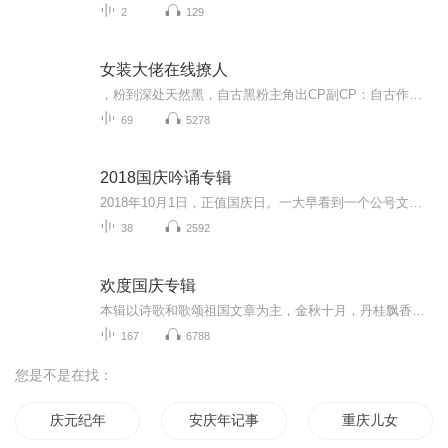
2
129
女装大佬在线撩人
，粉到深处天然黑，自古黑粉主角出CP副CP：自古作者反派是真爱仙侠修真系统穿书爽文主角：舒言，沧岭一句话简介：撩完就跑，贼刺...
69
5278
2018国庆吟诵专辑
2018年10月1日，正值国庆日。一大早看到一个公号文章，正是文天祥的《己卯十月一日至燕越五日罹狴犴有感而赋》。当然，彼十一非当今的十一。不过数字的巧合还是让人感触，今天拿来读一读，体味一番历史英杰的民族情怀，恰也当时。 根据诗题来看，这组诗是写于十月一日至十月五日之间，是文天祥被俘之后所作，这些诗作不仅有凛凛正气，更也能看的到他百端交集的复杂情感。另一首于右任先生的《望大陆》，微信公号有称《望乡》，一句“山之上国之殇”荡气回肠，一并兴起拿来读了一读。仓促间多有瑕疵...
38
2592
欢度国庆专辑
本辑以诗歌和歌颂祖国文章为主，金秋十月，丹桂飘香，在这个充满丰收喜悦的季节里，我们满怀激动和自豪，迎来了中华人民共和国76周年华诞。这不仅是一个庄重的纪念日，更是全体中华儿女共同欢庆的盛大的节日，承载着深厚的民族情感和历史意义.
167
6788
您是不是在找：
庆元纪年
安庆年记事
重庆儿女