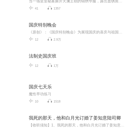
当一场皇室秘案撕开天澜王朝的锦绣华服，露出血锈斑斑的权谋铁骨，谁又能想到，那个新入宫的娇弱美人，竟是三王子轩辕墨，冷眸藏锋，心镜照魂？他潜伏后宫，步步为营，却在一次追杀中，遇见了她——上官璃，一个意外觉醒“幻影灵契”的民间女子，如一缕不...
41
1357
国庆特别晚会
《原创》：《国庆特别晚会》为展现国庆的喜庆与祖国的深情我将以具体的场景切入从清晨升旗的庄严到街头巷尾的欢庆到历史与当下的交融，用优美的笔触传递对祖国的热爱与自豪！用诗歌和情感美文形式，歌颂祖国的繁荣富强，祝人民幸福安康！
12
2.9万
法制史国庆班
12
1万
国庆七天乐
魔性早功练习
10
1518
我死的那天，他和白月光订婚了姜知意陆司卿
【收听须知】1、我死的那天，他和白月光订婚了姜知意陆司卿2、由于音频节目更新的比较慢，如想快速阅读小说文字版的全部章节，请在微信中搜索公/众/号【黑葡萄文学】，关注后，并在公/众/号中回复：【797】，便可快速阅读小说文字版全集。（注意：需要在公...