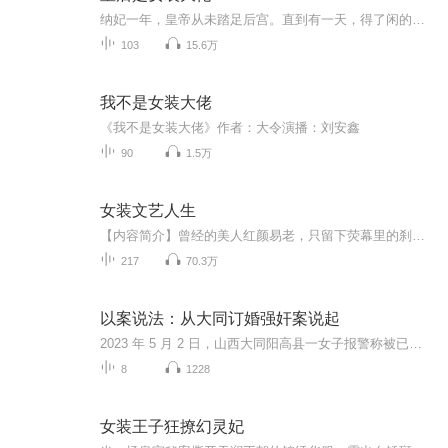
纳妃一年，皇帝从未踏足后宫。直到有一天，得了闲的皇帝饶有兴致的去后花园赏花，却碰见了女扮男装的小妃子。小妃子下巴一抬，“你算什么，一个侍卫，也敢调戏我？”很好，女人，你吸引了朕的注意。后来，小妃子好像生病了，嗓子越来越粗，而且越长越高，...
103
15.6万
我不是女装大佬
《我不是女装大佬》作者：大令演播：刘安鑫
90
1.5万
女装文艺人生
【内容简介】曾经的美人红颜易老，只留下荧幕里的刹那芳华；曾经的大师明日黄花，流量鲜肉小花们粉墨登场；一代女装大佬周奕以无敌之姿横空出世，风华绝代，颠倒阴阳，如大魔王一般肆虐华娱！【作者/主播简介】作者：羽林都督，网络小说作家。主播：清尘，...
217
70.3万
以案说法：从大同订婚强奸案说起
2023 年 5 月 2 日，山西大同阳高县一女子报警称被已订婚的席某某强奸。二人 1 月 30 日相识，5 月 1 日订婚。案发当日，女子拒绝婚前性行为后遭席某某强行性侵，女子事后点火、呼救并报警，2025年4月16日公布二审判决结果，维护一审原判，判处男方有期徒...
8
1228
女装王子狂撩幻灵妃