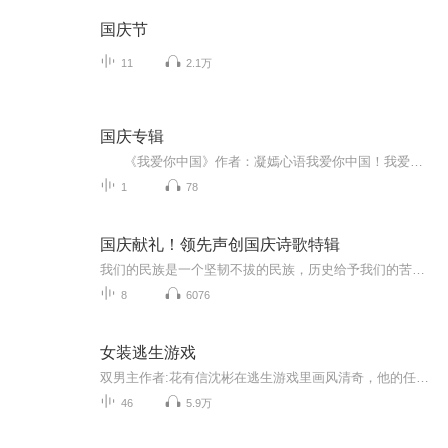
国庆节
11
2.1万
国庆专辑
《我爱你中国》作者：凝嫣心语我爱你中国！我爱你春天蓬勃的秧苗；我爱你秋日金黄的硕果。我爱你中国！我爱你青松气质，我爱你红梅品格！我爱你家乡的甜蔗好像乳汁滋润着我的心窝。我爱你中国，我要把最美的歌儿献给你，我的母亲我的祖国。我爱你中国，我爱...
1
78
国庆献礼！领先声创国庆诗歌特辑
我们的民族是一个坚韧不拔的民族，历史给予我们的苦难都变成了闪着金光的勋章！我们的国家是一个龙腾虎跃的国家，那条巨龙正以不可阻挡之势崛起于神奇的东方！------------------------------------------------值此祖国70周年华诞之际，领先声创以诗歌向祖国献礼！用我们的声音、用我们的热血、用我们的灵魂诵读经典爱国篇章，歌颂我们的祖国！永远繁荣富强！
8
6076
女装逃生游戏
双男主作者:花有信沈彬在逃生游戏里画风清奇，他的任务是收集各种女装。别人在跟怪物你死我活，他悄悄顺走怪物的裙子。别人被怪物追的满世界乱跑，他套上裙子装成路过NPC吃瓜围观。看戏的同时还兼职撩小哥哥。
46
5.9万