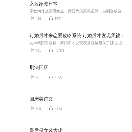
女装家教日常
家教为什么仅限女生，我要为男家教证明，自制合成自听分享，人物立绘从近月找的，完结了（复活了）....
483
57万
订婚后才来恋爱攻略系统|订婚后才发现我被觊觎很久了|觊觎三部曲|多人有声剧
女神天团同题材：离婚后才发现我被觊觎很久了|多女主|都市|多人有声剧|觊觎三部曲宫泽都订婚了，恋爱攻略系统才来，他看着迟到了五年的恋爱系统发布着五年前的任务，露出了微笑。【给隔壁班的星乃同学写一封情书，并激情的告白。（奖励：基础属性点+1）】...
781
43.3万
刑法国庆
26
1.7万
国庆美诗文
108
4173
皇后是女装大佬