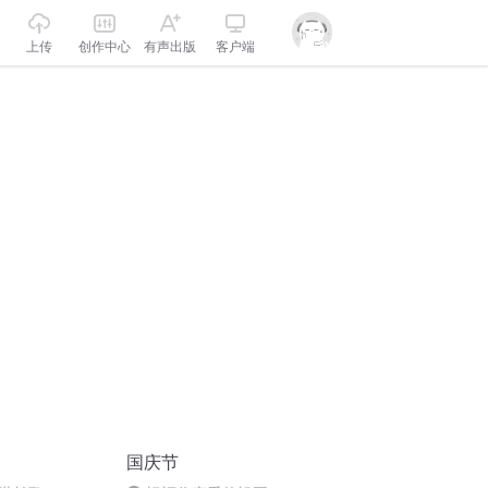
上传
创作中心
有声出版
客户端
国庆节