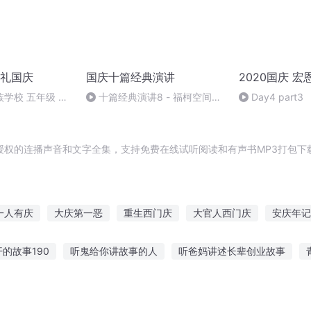
礼国庆
国庆十篇经典演讲
2020国庆 宏
学校 五年级 孙
十篇经典演讲8 - 福柯空间回
Day4 part3
归异托邦演讲
授权的连播声音和文字全集，支持免费在线试听阅读和有声书MP3打包下
一人有庆
大庆第一恶
重生西门庆
大官人西门庆
安庆年记
帝国
庆元纪年
重庆儿女
幸福不脱靶
快穿之吉庆有余
的故事190
听鬼给你讲故事的人
听爸妈讲述长辈创业故事
事讲给男朋友听
听24孝故事的好处
匠人睡前故事免费听
坚持