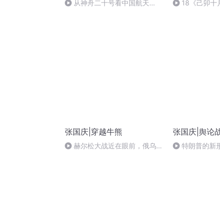
从神舟二十号看中国航天
18《己卯
的“隐形实力”
日罹狴犴有感而
文天祥 自由吟
张国庆|穿越牛熊
张国庆|舆论
赫尔松大战近在眼前，俄乌冲
特朗普的新
突的关键之战，将会如何发展？