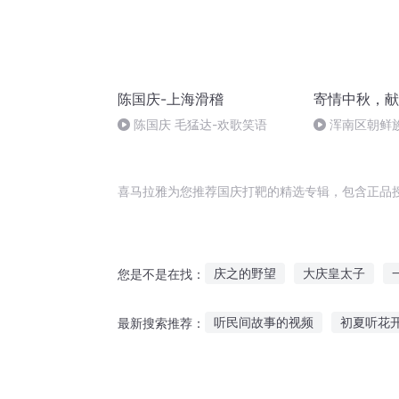
陈国庆-上海滑稽
寄情中秋，献
陈国庆 毛猛达-欢歌笑语
浑南区朝鲜族
多永
喜马拉雅为您推荐国庆打靶的精选专辑，包含正品
庆之的野望
大庆皇太子
您是不是在找：
异能重生西门庆
穿越之大庆
听民间故事的视频
初夏听花开
最新搜索推荐：
庆云传奇
庆余年之长歌行
幼儿特别喜欢听故事
真人故