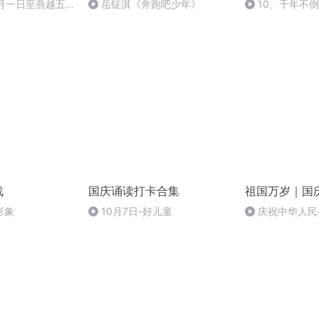
十月一日至燕越五
岳钲淇《奔跑吧少年》
10、千年不
赋》组律18首
诵
战
国庆诵读打卡合集
祖国万岁｜国
形象
10月7日-好儿童
庆祝中华人民
周年 天安门广