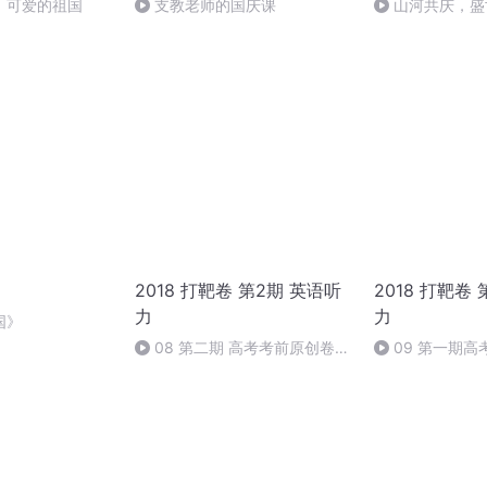
，可爱的祖国
支教老师的国庆课
山河共庆，盛
2018 打靶卷 第2期 英语听
2018 打靶卷
力
力
国》
08 第二期 高考考前原创卷之
09 第一期
打靶卷 八
打靶卷 九