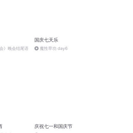
国庆七天乐
会》晚会结尾语
魔性早功 day6
西
庆祝七一和国庆节