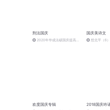
刑法国庆
国庆美诗文
2020年华成法硕国庆提高班
想北平（6
刑法陈 (26)
欢度国庆专辑
2018国庆吟