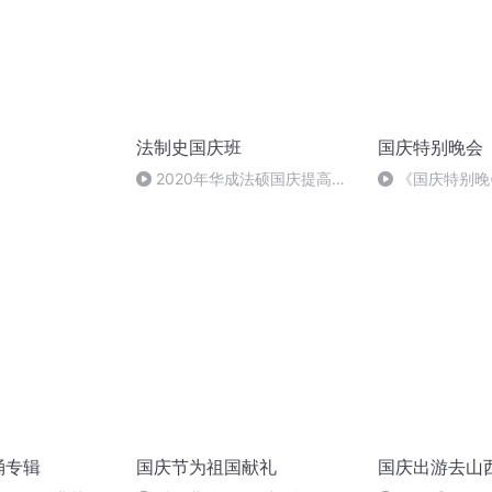
法制史国庆班
国庆特别晚会
）
2020年华成法硕国庆提高班
《国庆特别晚
法制史马志冰 (12)
诵专辑
国庆节为祖国献礼
国庆出游去山