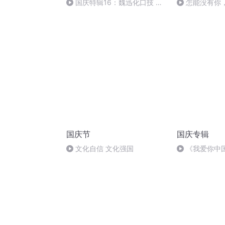
国庆特辑16：魏迅化口技 二
怎能没有你
胡 东方红+一般唱法和原生态
国庆节
国庆专辑
文化自信 文化强国
《我爱你中