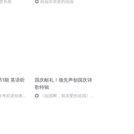
世长歌
祝福你亲爱的祖国
 第1期 英语听
国庆献礼！领先声创国庆诗
歌特辑
高考考前原创卷之
《祖国啊，我亲爱的祖国》温
婉