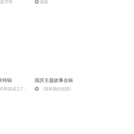
倒悬空寺
囚歌
庆特辑
国庆主题故事合辑
共和国成立73
《我和我的祖国》
场举行升国旗仪式