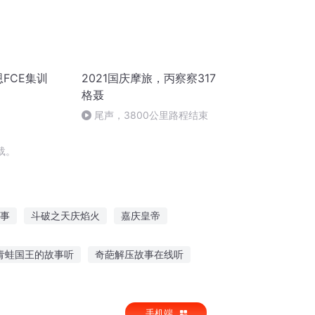
恩FCE集训
2021国庆摩旅，丙察察317
格聂
尾声，3800公里路程结束
载。
事
斗破之天庆焰火
嘉庆皇帝
庆阳成长手札
普天同庆
重生之西门庆
青蛙国王的故事听
奇葩解压故事在线听
听故事读书笔记
产妇适合听的故事大全
手机端