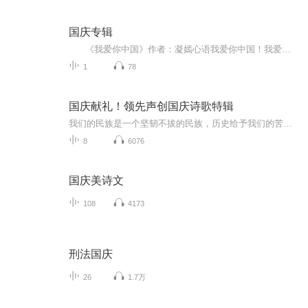
国庆专辑
《我爱你中国》作者：凝嫣心语我爱你中国！我爱你春天蓬勃的秧苗；我爱你秋日金黄的硕果。我爱你中国！我爱你青松气质，我爱你红梅品格！我爱你家乡的甜蔗好像乳汁滋润着我的心窝。我爱你中国，我要把最美的歌儿献给你，我的母亲我的祖国。我爱你中国，我爱...
1
78
国庆献礼！领先声创国庆诗歌特辑
我们的民族是一个坚韧不拔的民族，历史给予我们的苦难都变成了闪着金光的勋章！我们的国家是一个龙腾虎跃的国家，那条巨龙正以不可阻挡之势崛起于神奇的东方！------------------------------------------------值此祖国70周年华诞之际，领先声创以诗歌向祖国献礼！用我们的声音、用我们的热血、用我们的灵魂诵读经典爱国篇章，歌颂我们的祖国！永远繁荣富强！
8
6076
国庆美诗文
108
4173
刑法国庆
26
1.7万