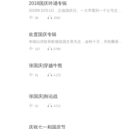
2018国庆吟诵专辑
2018年10月1日，正值国庆日。一大早看到一个公号文章，正是文天祥的《己卯十月一日至燕越五日罹狴犴有感而赋》。当然，彼十一非当今的十一。不过数字的巧合还是让人感触，今天拿来读一读，体味一番历史英杰的民族情怀，恰也当时。 根据诗题来看，这组诗是写于十月一日至十月五日之间，是文天祥被俘之后所作，这些诗作不仅有凛凛正气，更也能看的到他百端交集的复杂情感。另一首于右任先生的《望大陆》，微信公号有称《望乡》，一句“山之上国之殇”荡气回肠，一并兴起拿来读了一读。仓促间多有瑕疵...
38
2592
欢度国庆专辑
本辑以诗歌和歌颂祖国文章为主，金秋十月，丹桂飘香，在这个充满丰收喜悦的季节里，我们满怀激动和自豪，迎来了中华人民共和国76周年华诞。这不仅是一个庄重的纪念日，更是全体中华儿女共同欢庆的盛大的节日，承载着深厚的民族情感和历史意义.
167
6788
张国庆|穿越牛熊
91
4.2万
张国庆|舆论战
22
4713
庆祝七一和国庆节