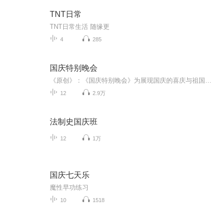
TNT日常
TNT日常生活 随缘更
4
285
国庆特别晚会
《原创》：《国庆特别晚会》为展现国庆的喜庆与祖国的深情我将以具体的场景切入从清晨升旗的庄严到街头巷尾的欢庆到历史与当下的交融，用优美的笔触传递对祖国的热爱与自豪！用诗歌和情感美文形式，歌颂祖国的繁荣富强，祝人民幸福安康！
12
2.9万
法制史国庆班
12
1万
国庆七天乐
魔性早功练习
10
1518