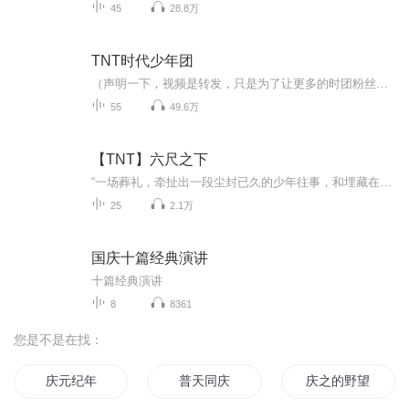
45
28.8万
TNT时代少年团
（声明一下，视频是转发，只是为了让更多的时团粉丝都能看见我们的小炸们wa）因为实在不知道更什么了，所以大家可以多多投稿，要是专辑过不了审我会像文轩SV那样发动态的这里是关于小炸们的视频合集视频均来自官方，粉丝投稿等等等等内容有~物料，剪辑视频...
55
49.6万
【TNT】六尺之下
“一场葬礼，牵扯出一段尘封已久的少年往事，和埋藏在六尺之下的晦涩爱意。”原著：LOFTER-人间草莓
25
2.1万
国庆十篇经典演讲
十篇经典演讲
8
8361
您是不是在找：
庆元纪年
普天同庆
庆之的野望