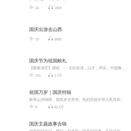
24
1818
国庆出游去山西
10
5805
国庆节为祖国献礼
【蔡蔡演艺】课程﹣-﹣主持表演，口才，声乐，中国舞，民族舞。独特的小舞台，专业的录音棚，每一位同学都能成为优秀的小明星。独特的教学模式，轻松上课，快乐学习！知名主持人，舞蹈家，高级教师任职授课！江南总校：河沟街42号三楼 18545856430江北分校...
215
1.7万
祖国万岁｜国庆特辑
家有山河锦绣，国有岁月芳华。热烈庆祝中华人民共和国成立73周年！
6
82.1万
国庆主题故事合辑