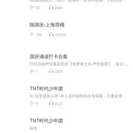
祖国妈妈生日，我们一起来听一听系列故事。不仅仅有《我的祖国》，还有红军故事，也有关于战争的故事，让大家体会到和平年代的不易。
12
2600
陈国庆-上海滑稽
149
126.8万
国庆诵读打卡合集
扫码添加声悦童星老师【造梦者文化-声悦童星】，备注“诵读打卡”报名，已添加好友的，直接发送“诵读打卡”报名，报名成功后进入社群。
7
2303
TNT时代少年团
hi~这里是鱼儿呀~本人是时团铁粉本专辑呢，主要是更一些关于TNT时代少年团的东西，大概……每周会更新1~3个哦~希望大家能多多点赞，评论，五星好评，投月票呀~
9
1.1万
TNT时代少年团
如名